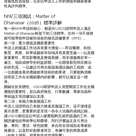
需最低投資金額，完全以申請人工作的價值和國家重要
性為評判標準。
NIW三項測試：Matter of
Dhanasar（2016）標準詳解
每一份NIW申請的核心，都是向USCIS證明申請人滿足
Matter of Dhanasar框架下的三項標準。任何一項不達標
都可能導致申請被拒或收到補充證據要求（RFE）。
第一項：重大價值及國家重要性
申請人的擬議工作須具有重大價值——即在醫療、科技、
教育、商業、科學或藝術等領域具有真實意義——以及國
家重要性，即其影響惠及整個美國，而非僅服務於單一
僱主、地區或狹窄的利益群體。一位開發新型癌症療法
的研究員、一位建設可再生能源基礎設施的工程師、或
一位創建改善供應鏈效率技術的創業者，只要能夠清晰
說明其工作在全國範圍內的影響，都可以滿足這一標
準。
關鍵在於具體性。USCIS期望申請人清楚闡述工作在全國
層面的重要性，並以政府報告、行業數據、專家信函和
學術論文等證據加以支撐。
第二項：有能力推進擬議工作
申請人須證明自己有能力推進其擬議工作。這不僅僅是
展示資歷，更重要的是呈現一份令人信服的成就記錄，
讓USCIS相信這位申請人確實能夠完成所提議的工作。相
關證據包括學術學位和榮譽、同行評審論文及引用次
數、專利、獎項、研究經費、來自所在領域知名專家的
推薦信，以及對於創業者而言，有據可查的商業成果
（如收入增長、就業創造或市場影響）。