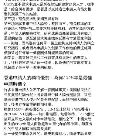
USCIS並不要求申請人是所在領域的絕對頂尖人才，標準
是：綜合所有證據，是否足以支持這位申請人有能力推
進其擬議工作的結論。
第三項：豁免要求對美國整體有利
第三項測試要求申請人論證，整體而言，豁免標準的工
作邀請和PERM勞工證要求對美國有利。通常的論證方式
是：申請人的獨特技能、研究成果或商業貢獻具有如此
重要的價值，以至於要求僱主擔保反而有悖於國家利益
——例如，因為沒有任何單一僱主能夠支持申請人的獨立
研究議程，或者因為申請人的創業工作創造的廣泛經濟
價值遠超任何單一僱傭關係所能涵蓋的範圍。
創業者、獨立研究員和工作影響具有廣泛性的專業人
士，往往最容易滿足這一標準，因為他們的貢獻本質上
就超越了任何單一僱主的範疇。
香港申請人的獨特優勢：為何2026年是最佳
申請時機？
許多香港申請人並不了解一個關鍵事實：美國移民法在
年度簽證配額分配上將香港與中國大陸分開計算。這意
味著香港申請人使用的是全球配額，而非中國大陸配
額，後者存在嚴重的排期積壓。
根據2026年3月簽證公告，EB-2全球類別（包括香港）
為CURRENT狀態——無排期積壓，無需等待，I-140獲批
後可立即進入最終綠卡申請階段。相比之下，中國大陸
出生的EB-2申請人面臨超過10至15年的等待期，印度出
生的申請人同樣面臨漫長排期。
這一優勢並非永久性的。歷史數據顯示，隨著申請量增