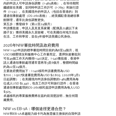
內的申請人可申請身份調整（I-485表格），在等待期間
繼續留在美國，並同時申請工作許可（I-765）和旅行證
件（I-131）。在美國境外的申請人（包括在香港的）則
通過領事館處理（DS-260表格），經美國駐香港總領事
館辦理，通常比身份調整更快。
第五步：獲發綠卡（第12至24個月）
申請獲批後，申請人及其直系家屬（配偶及21歲以下未
婚子女）獲得美國永久居留權，可在美國任何地方自由
生活、工作和學習，並在5年後申請美國公民身份。
2026年NIW審批時間及政府費用
NIW I-140申請的標準審批時間目前約為8至14個月，視
USCIS積壓情況和服務中心工作量而定。選擇快速審批則
可在45個工作天內獲得I-140決定。I-140獲批後，香港申
請人通過領事館處理通常需再等3至6個月，整體時間線
約為12至24個月。
主要政府費用如下：I-140移民申請書費用為USD
$700；I-907快速審批費用為USD $2,805（2026年3月1
日起調整）；在美國境內申請身份調整的I-485費用為每
位成人USD $1,440，包含工作許可和旅行證件；在香港
通過領事館處理的DS-260移民簽證申請費用為每人USD
$325。
卓越移民的專業服務費將在簽約前清楚說明，無任何隱
藏費用。
NIW vs EB-1A：哪個途徑更適合您？
NIW和EB-1A卓越能力綠卡均為無需僱主擔保的自我申請