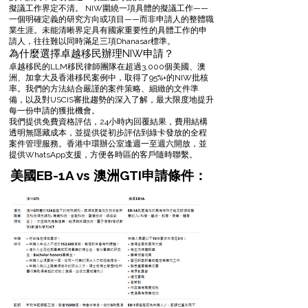
擬議工作界定不清。 NIW圍繞一項具體的擬議工作——
一個明確定義的研究方向或項目——而非申請人的整體職
業生涯。未能清晰界定具有國家重要性的具體工作的申
請人，往往難以同時滿足三項Dhanasar標準。
為什麼選擇卓越移民辦理NIW申請？
卓越移民的LLM移民律師團隊在超過3,000個美國、澳
洲、加拿大及香港移民案例中，取得了95%+的NIW批核
率。我們的方法結合嚴謹的案件策略、細緻的文件準
備，以及對USCIS審批趨勢的深入了解，最大限度地提升
每一份申請的獲批機會。
我們提供免費資格評估，24小時內回覆結果，費用結構
透明無隱藏成本，並提供從初步評估到綠卡發放的全程
案件管理服務。香港中環辦公室逢週一至週六開放，並
提供WhatsApp支援，方便各時區的客戶隨時聯繫。
美國EB-1A vs 澳洲GTI申請條件：