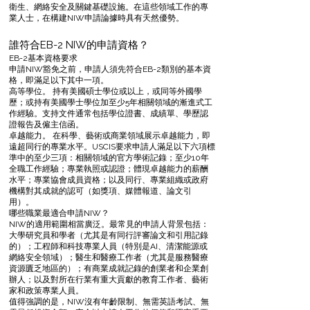
衛生、網絡安全及關鍵基礎設施。在這些領域工作的專
業人士，在構建NIW申請論據時具有天然優勢。
誰符合EB-2 NIW的申請資格？
EB-2基本資格要求
申請NIW豁免之前，申請人須先符合EB-2類別的基本資
格，即滿足以下其中一項。
高等學位。 持有美國碩士學位或以上，或同等外國學
歷；或持有美國學士學位加至少5年相關領域的漸進式工
作經驗。支持文件通常包括學位證書、成績單、學歷認
證報告及僱主信函。
卓越能力。 在科學、藝術或商業領域展示卓越能力，即
遠超同行的專業水平。USCIS要求申請人滿足以下六項標
準中的至少三項：相關領域的官方學術記錄；至少10年
全職工作經驗；專業執照或認證；體現卓越能力的薪酬
水平；專業協會成員資格；以及同行、專業組織或政府
機構對其成就的認可（如獎項、媒體報道、論文引
用）。
哪些職業最適合申請NIW？
NIW的適用範圍相當廣泛。最常見的申請人背景包括：
大學研究員和學者（尤其是有同行評審論文和引用記錄
的）；工程師和科技專業人員（特別是AI、清潔能源或
網絡安全領域）；醫生和醫療工作者（尤其是服務醫療
資源匱乏地區的）；有商業成就記錄的創業者和企業創
辦人；以及對所在行業有重大貢獻的教育工作者、藝術
家和政策專業人員。
值得強調的是，NIW沒有年齡限制、無需英語考試、無