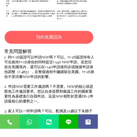
預約免費諮詢
常見問題解答
1. 持H-1B簽證可以申請NIW嗎？可以。H-1B簽證持有人
可在維持H-1B身份的同時提交I-140 NIW申請。若您目
前在美國境內，還可以在I-140申請後同步或隨後申請身
份調整（I-485），在整個過程中繼續留在美國。H-1B身
份不受待審NIW申請的影響。
2. 申請NIW需要工作邀請嗎？不需要。NIW的核心就是
豁免工作邀請要求。您以自身資歷和擬議工作的國家重
要性為基礎進行自我申請。這是NIW相對於普通EB-2申
請最核心的優勢之一。
3. 家人可以一同申請嗎？可以。配偶及21歲以下未婚子
女可作為衍生受益人一同申請，與主申請人同時獲得永
久居留權，並擁有在美國自由生活、工作和學習的完整
權利。
4. 2026年NIW的批核率是多少？USCIS不公佈各類別的