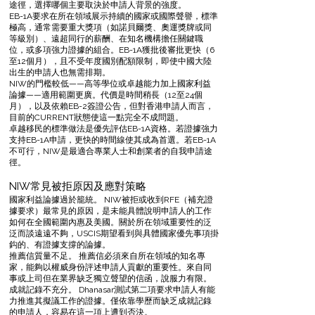
途徑，選擇哪個主要取決於申請人背景的強度。
EB-1A要求在所在領域展示持續的國家或國際聲譽，標準
極高，通常需要重大獎項（如諾貝爾獎、奧運獎牌或同
等級別）、遠超同行的薪酬、在知名機構擔任關鍵職
位，或多項強力證據的組合。EB-1A獲批後審批更快（6
至12個月），且不受年度國別配額限制，即使中國大陸
出生的申請人也無需排期。
NIW的門檻較低——高等學位或卓越能力加上國家利益
論據——適用範圍更廣。代價是時間稍長（12至24個
月），以及依賴EB-2簽證公告，但對香港申請人而言，
目前的CURRENT狀態使這一點完全不成問題。
卓越移民的標準做法是優先評估EB-1A資格。若證據強力
支持EB-1A申請，更快的時間線使其成為首選。若EB-1A
不可行，NIW是最適合專業人士和創業者的自我申請途
徑。
NIW常見被拒原因及應對策略
國家利益論據過於籠統。 NIW被拒或收到RFE（補充證
據要求）最常見的原因，是未能具體說明申請人的工作
如何在全國範圍內惠及美國。關於所在領域重要性的泛
泛而談遠遠不夠，USCIS期望看到與具體國家優先事項掛
鈎的、有證據支撐的論據。
推薦信質量不足。 推薦信必須來自所在領域的知名專
家，能夠以權威身份評述申請人貢獻的重要性。來自同
事或上司但在業界缺乏獨立聲望的信函，說服力有限。
成就記錄不充分。 Dhanasar測試第二項要求申請人有能
力推進其擬議工作的證據。僅依靠學歷而缺乏成就記錄
的申請人，容易在這一項上遭到否決。