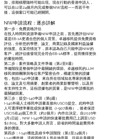
加，排期積壓隨時可能出現。現在行動的香港申請人，
可以在12至24個月內完成整個NIW流程——而若干年
後，這個窗口可能已經關閉。
NIW申請流程：逐步詳解
第一步：免費資格評估
在投入時間和資源準備NIW申請之前，首先應評估NIW
還是EB-1A更適合您的個人背景。卓越移民提供免費資格
評估，分析您的學歷、論文、商業記錄及國家利益論據
的強度。在某些情況下，原本認為自己只能申請NIW的
客戶，經評估後發現完全符合EB-1A標準，從而獲得更快
的審批時間。
第二步：案件策略及文件準備（第2至8週）
準備階段是整個申請中最關鍵的環節。卓越移民的LLM
移民律師團隊與每位客戶緊密合作，構建完整的證據
包，包括I-140申請書、來自所在領域知名專家的推薦
信、論文及引用摘要、創業者的商業影響聲明，以及所
有支持性文件。這份證據包的質量，是NIW申請獲批的
最關鍵因素。
第三步：提交I-140申請（第9週）
I-140外籍人士移民申請書直接向USCIS提交。此時申請
人可選擇標準審批或快速審批（I-907表格），後者保證
USCIS在45個工作天（約2個月）內作出決定。自2026年
3月1日起，NIW I-140申請的快速審批費用已上調至USD
$2,805。對大多數申請人而言，節省的時間遠超費用本
身的價值。
第四步：I-140獲批及綠卡申請階段（第2至24個月）
I-140獲批後，流程因申請人所在地而異。目前在美國境