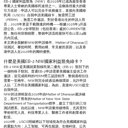
EB-2 國家利益豁免（NIW）在2026年已成為最受香港
專業人士青睞的美國移民途徑之一。這條路徑最大的吸
引力在於：申請人可以完全不依賴僱主，直接向美國移
民局（USCIS）自我申請美國綠卡，無需勞工證
（PERM），無需工作邀請。對於香港出生的申請人而
言，2026年更是千載難逢的時機——根據2026年3月簽
證公告，EB-2全球類別（包括香港）處於CURRENT狀
態，無任何排期積壓，整個申請流程最快可在12至24個
月內完成。
本文將全面解析NIW的申請條件、Matter of Dhanasar三
項測試、審批時間、費用結構、常見被拒原因，以及香
港申請人在2026年的獨特優勢。
什麼是美國EB-2 NIW國家利益豁免綠卡？
EB-2 NIW是美國就業類移民第二優先（EB-2）類別下的
一個特殊子類別。普通EB-2申請需要美國僱主提供工作
邀請，並完成耗時的PERM勞工認證程序，整個過程往往
需要一至兩年。NIW則完全繞過這兩個環節，允許申請
人以「工作符合美國國家利益」為由，直接向USCIS提交
自我申請。
NIW的法律框架在2016年由Matter of Dhanasar裁決確
立，取代了舊有的Matter of New York State
Department of Transportation標準，建立了現行的三項
測試體系。自此以後，NIW申請量持續增長，尤其受到
學術研究人員、科技專業人士、醫療工作者和創業者的
歡迎。
2026年，USCIS明確將以下領域視為符合美國國家利益
的重點方向：人工智能、可再生能源、生物科技、公共