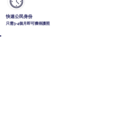
快速公民身份
只需3-4個月即可獲得護照
為什麼2026年是申請安提瓜
和巴布達投資入籍護照的戰
略窗口期
在全球地緣政治格局深刻重塑、各國移民政策持續收緊
的大背景下，擁有第二本護照或第二身份已從少數富豪
的專屬選項，演變為有遠見的高淨值家庭和企業家的戰
略必需品。安提瓜和巴布達投資入籍護照以其獨特的優
勢組合——合理的投資門檻、快速的辦理週期和實實在在
的生活福利——在全球眾多競爭項目中脫穎而出。
對於居住在香港、台灣及全球各地的華人家庭而言，問
題已不再是「是否需要第二本護照」，而是「哪個項目
最適合自己的具體情況」。這個問題的答案，需要綜合
考量投資金額、免簽範圍、辦理速度、家庭成員的納入
條件，以及最重要的——這本護照在未來十年、二十年能
為您的家庭帶來什麼真實價值。
本指南將全面解析2026年安提瓜和巴布達投資入籍護照