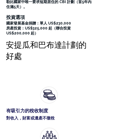
勒比國家中唯一要求短期居住的 CBI 計劃（首5年內
住滿5天）。
投資選項
國家發展基金捐贈：單人 US$230,000
房產投資：US$325,000 起（聯合投資
US$200,000 起）
安提瓜和巴布達計劃的
好處
安提瓜護照 2026 | 投資入籍US$23
萬起・免簽150國 | 卓越移民
有吸引力的稅收制度
對收入，財富或遺產不徵稅