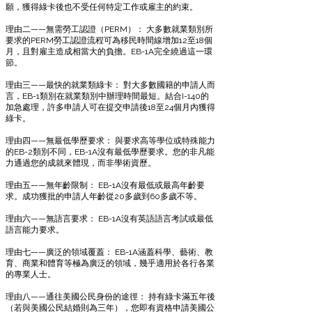
願，獲得綠卡後也不受任何特定工作或雇主的約束。
理由二——無需勞工認證（PERM）： 大多數就業類別所
要求的PERM勞工認證流程可為移民時間線增加12至18個
月，且對雇主造成相當大的負擔。EB-1A完全繞過這一環
節。
理由三——最快的就業類綠卡： 對大多數國籍的申請人而
言，EB-1類別在就業類別中辦理時間最短。結合I-140的
加急處理，許多申請人可在提交申請後18至24個月內獲得
綠卡。
理由四——無最低學歷要求： 與要求高等學位或特殊能力
的EB-2類別不同，EB-1A沒有最低學歷要求。您的非凡能
力通過您的成就來體現，而非學術資歷。
理由五——無年齡限制： EB-1A沒有最低或最高年齡要
求。成功獲批的申請人年齡從20多歲到60多歲不等。
理由六——無語言要求： EB-1A沒有英語語言考試或最低
語言能力要求。
理由七——廣泛的領域覆蓋： EB-1A涵蓋科學、藝術、教
育、商業和體育等極為廣泛的領域，幾乎適用於各行各業
的專業人士。
理由八——通往美國公民身份的途徑： 持有綠卡滿五年後
（若與美國公民結婚則為三年），您即有資格申請美國公