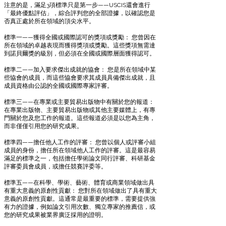
注意的是，滿足3項標準只是第一步——USCIS還會進行
「最終優點評估」，綜合評判您的全部證據，以確認您是
否真正處於所在領域的頂尖水平。
標準一——獲得全國或國際認可的獎項或獎勵： 您曾因在
所在領域的卓越表現而獲得獎項或獎勵。這些獎項無需達
到諾貝爾獎的級別，但必須在全國或國際層面獲得認可。
標準二——加入要求傑出成就的協會： 您是所在領域中某
些協會的成員，而這些協會要求其成員具備傑出成就，且
成員資格由公認的全國或國際專家評審。
標準三——在專業或主要貿易出版物中有關於您的報道：
在專業出版物、主要貿易出版物或其他主要媒體上，有專
門關於您及您工作的報道。這些報道必須是以您為主角，
而非僅僅引用您的研究成果。
標準四——擔任他人工作的評審： 您曾以個人或評審小組
成員的身份，擔任所在領域他人工作的評審。這是最容易
滿足的標準之一，包括擔任學術論文同行評審、科研基金
評審委員會成員，或擔任競賽評委等。
標準五——在科學、學術、藝術、體育或商業領域做出具
有重大意義的原創性貢獻： 您對所在領域做出了具有重大
意義的原創性貢獻。這通常是最重要的標準，需要提供強
有力的證據，例如論文引用次數、獨立專家的推薦信，或
您的研究成果被業界廣泛採用的證明。