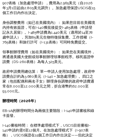
907表格（加急處理申請），費用為2,965美元（自2026
年3月1日起由2,805美元調升）。加急處理保證USCIS在15
個工作日內作出決定。
身份調整費用（如已在美國境內）： 如果您目前在美國境
內持有效簽證，可在I-140獲批後提交I-485表格（申請登
記永久居留）。I-485申請費為1,440美元（適用於14至78
歲申請人），另加85美元生物特徵採集費。工作授權（I-
765表格）和旅行許可（I-131表格）可同時免費提交。
領事館辦理費用（如在美國境外）： 如果您在美國境外，
將通過美國大使館或領事館辦理領事館程序。移民簽證申
請費（DS-260表格）為每人325美元。
政府申請費用總估算： 單一申請人使用加急處理，政府申
請費合計約為3,680美元（I-140 + 加急處理費）。四口之
家（包括配偶和兩名子女）辦理身份調整的政府申請費通
常在8,000至12,000美元之間，折合港幣約62,000至
93,000元。
辦理時間（2026年）
EB-1A的辦理時間分為兩個主要階段：I-140申請審核和綠
卡簽發。
I-140審核時間： 在標準處理模式下，USCIS目前審核I-
140申請約需6至12個月。在加急處理模式下（I-907表
格），USCIS保證在15個工作日內作出決定——但此決定