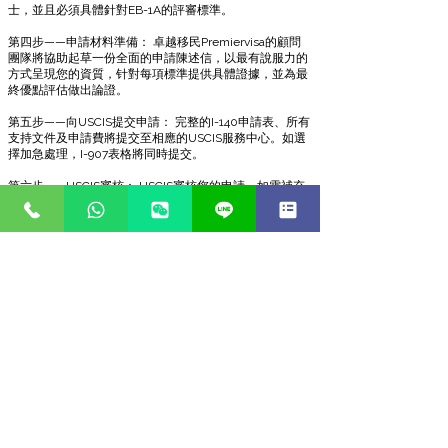
士，並且必須具體針對EB-1A的評審標準。
第四步——申請材料準備： 卓越移民Premiervisa的顧問
團隊將協助起草一份全面的申請陳述信，以最有說服力的
方式呈現您的資質，针對每項標準提供具體證據，並為最
終優點評估做出論證。
第五步——向USCIS提交申請： 完整的I-140申請表、所有
支持文件及申請費將提交至相應的USCIS服務中心。如選
擇加急處理，I-907表格將同時提交。
第六步——USCIS審核： USCIS審核您的申請。如需補充
材料，將發出補件要求（RFE），您必須在規定時間內
（通常為87天）作出回應。申請獲批後，您將進入身份調
整或領事館辦理程序。
BOOK A FREE CONSULTATION
常見問題（FAQ）
Q1：什麼是EB-1A綠卡？
EB-1A是美國第一優先就業類移民簽證，授予在科學、藝
術、教育、商業或體育領域具有非凡能力的個人美國永久
居留權。它是全球最具聲望和最受追捧的移民途徑之一，