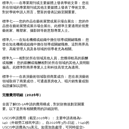
標準六——在專業期刊或主要媒體上發表學術文章： 您在
所在領域的專業期刊或其他主要媒體上發表了學術文章。
對於學術申請人而言，豐富的發表記錄至關重要。
標準七——您的作品在藝術展覽或展示場合展出： 您的作
品曾在藝術展覽或展示場合展出。此標準主要適用於視覺
藝術家、雕塑家、攝影師等創意類專業人士。
標準八——在知名機構或組織中擔任領導或關鍵職務： 您
曾在知名機構或組織中擔任領導或關鍵職務。這對商界高
管、高級管理人員及各領域的領導者尤為相關。
標準九——相對於所在領域其他人員，您獲得較高的薪酬
或報酬： 您的薪酬或報酬相對於所在領域的其他人員明顯
偏高。此標準對商界專業人士和科技高管尤為適用。
標準十——在表演藝術領域取得商業成功： 您在表演藝術
領域取得了商業成功，可通過票房收入、唱片銷售量或類
似證據加以證明。
完整費用明細（2026年）
全面了解EB-1A申請的費用構成，對於財務規劃至關重
要。以下是所有相關費用的詳細說明。
USCIS申請費用（截至2026年）： 主要申請表格為I-
140（外籍勞工移民申請）。自2026年3月1日起，I-140的
USCIS申請費為715美元。如需加急處理，可同時提交I-