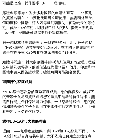
可能是批准、補件要求（RFE）或拒絕。
簽證名額等待： 對大多數國籍的申請人而言，EB-1類別
的簽證名額在I-140獲批後即可立即使用，無需額外等待。
但印度和中國籍申請人因每國配額限制，面臨較長的等待
期。截至2026年初，印度籍申請人的EB-1優先日期約為
2022年，意味著可能需要額外等待數年。
身份調整或領事館辦理： 一旦簽證名額可用，身份調整
（I-485表格）通常需要8至18個月。在美國大使館辦理的
領事館程序在I-140獲批後通常需要6至12個月。
總體時間線： 對大多數國籍的申請人使用加急處理，從提
交申請到獲得綠卡的整個過程約需12至24個月。印度和中
國籍申請人因簽證積壓，總體時間可能顯著更長。
可隨行的家庭成員
EB-1A綠卡惠及您的直系家庭成員。您的配偶及21歲以下
的未婚子女均有資格通過您的獲批申請獲得衍生綠卡，無
需自行滿足任何傑出能力標準。一旦您獲得綠卡，您的配
偶和符合條件的子女即可在美國任何地方自由生活、工作
和學習，不受任何限制。
選擇EB-1A的8大戰略理由
理由一——無需雇主擔保： 與EB-2和EB-3類別不同，EB-
1A允許您以自身名義申請。您不依賴任何雇主的擔保意