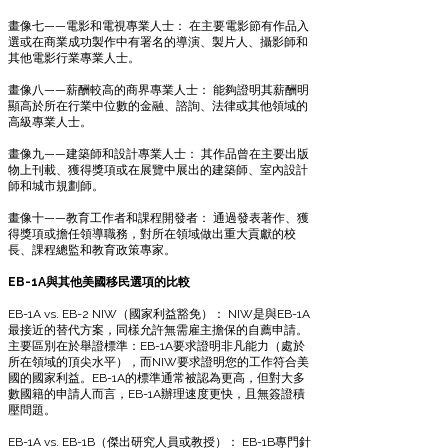
畫像七——電影和電視專業人士： 在主要電影節有作品入
選或在商業成功製作中有署名的導演、製片人、攝影師和
其他電影行業專業人士。
畫像八——薪酬較高的商界專業人士： 能夠證明其薪酬明
顯高於所在行業中位數的金融、諮詢、法律或其他領域的
高級專業人士。
畫像九——建築師和設計專業人士： 其作品曾在主要出版
物上刊載、獲得獎項或在展覽中展出的建築師、室內設計
師和城市規劃師。
畫像十——教育工作者和課程開發者： 通過發表著作、獲
得獎項或擔任領導職務，對所在領域做出重大貢獻的校
長、課程總監和教育政策專家。
EB-1A與其他美國移民選項的比較
EB-1A vs. EB-2 NIW（國家利益豁免）： NIW是與EB-1A
最接近的替代方案，同樣允許無需雇主擔保的自薦申請。
主要區別在於舉證標準：EB-1A要求證明非凡能力（處於
所在領域的頂尖水平），而NIW要求證明您的工作符合美
國的國家利益。EB-1A的標準通常被認為更高，但對大多
數國籍的申請人而言，EB-1A辦理速度更快，且無簽證積
壓問題。
EB-1A vs. EB-1B（傑出研究人員或教授）： EB-1B專門針