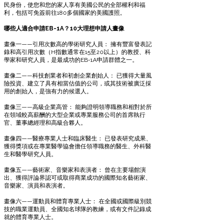
民身份，使您和您的家人享有美國公民的全部權利和福
利，包括可免簽前往180多個國家的美國護照。
哪些人適合申請EB-1A？10大理想申請人畫像
畫像一——引用次數高的學術研究人員： 擁有豐富發表記
錄和高引用次數（H指數通常在15至20以上）的教授、科
學家和研究人員，是最成功的EB-1A申請群體之一。
畫像二——科技創業者和初創企業創始人： 已獲得大量風
險投資、建立了具有相當估值的公司，或其技術被廣泛採
用的創始人，是強有力的候選人。
畫像三——高級企業高管： 能夠證明領導職務和相對於所
在領域較高薪酬的大型企業或專業服務公司的首席執行
官、董事總經理和高級合夥人。
畫像四——醫療專業人士和臨床醫生： 已發表研究成果、
獲得獎項或在專業醫學協會擔任領導職務的醫生、外科醫
生和醫學研究人員。
畫像五——藝術家、音樂家和表演者： 曾在主要場館演
出、獲得評論界認可或取得商業成功的國際知名藝術家、
音樂家、演員和表演者。
畫像六——運動員和體育專業人士： 在全國或國際級別競
技的職業運動員、全國知名球隊的教練，或有文件記錄成
就的體育專業人士。