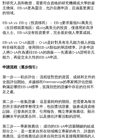
對研究人員和教授，需要符合資格的研究機構或大學的雇
主擔保。EB-1A更為靈活，允許自薦申請，且涵蓋更廣泛
的領域。
EB-1A vs. EB-5（投資移民）： EB-5要求最低80萬美元
（在目標就業地區）或105萬美元的投資，僅適用於高淨
值人士。EB-1A沒有投資要求，完全基於個人專業成就。
EB-1A vs. O-1A簽證： O-1A是針對具有非凡能力個人的臨
時非移民簽證，使用與EB-1A類似的舉證標準。許多申請
人將O-1A作為通往EB-1A的跳板——先通過O-1A證明非凡
能力，再提交永久性的EB-1A申請。
申請流程（逐步指引）
第一步——初步評估： 流程從對您的資質、成就和文件的
全面評估開始。卓越移民Premiervisa的專家將評估您能
夠滿足哪些EB-1A標準，並識別您的證據中存在的任何不
足之處。
第二步——收集證據： 這是最耗時的階段。您需要為每項
您所主張的標準整理文件，包括獎項證書、協會成員資格
記錄、已發表的文章、引用報告、獨立專家推薦信、顯示
薪酬水平的就業合同，以及擔任評審活動的證明。
第三步——專家推薦信： 成功的EB-1A申請最關鍵的組成
部分之一，是一套來自所在領域獨立專家的有力、詳盡的
推薦信。這些推薦信必須來自與您沒有直接職業關係的人