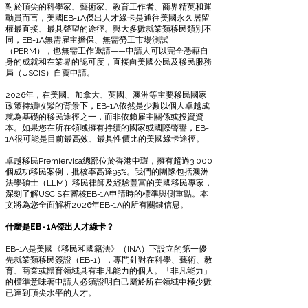
對於頂尖的科學家、藝術家、教育工作者、商界精英和運
動員而言，美國EB-1A傑出人才綠卡是通往美國永久居留
權最直接、最具聲望的途徑。與大多數就業類移民類別不
同，EB-1A無需雇主擔保、無需勞工市場測試
（PERM），也無需工作邀請——申請人可以完全憑藉自
身的成就和在業界的認可度，直接向美國公民及移民服務
局（USCIS）自薦申請。
2026年，在美國、加拿大、英國、澳洲等主要移民國家
政策持續收緊的背景下，EB-1A依然是少數以個人卓越成
就為基礎的移民途徑之一，而非依賴雇主關係或投資資
本。如果您在所在領域擁有持續的國家或國際聲譽，EB-
1A很可能是目前最高效、最具性價比的美國綠卡途徑。
卓越移民Premiervisa總部位於香港中環，擁有超過3,000
個成功移民案例，批核率高達95%。我們的團隊包括澳洲
法學碩士（LLM）移民律師及經驗豐富的美國移民專家，
深刻了解USCIS在審核EB-1A申請時的標準與側重點。本
文將為您全面解析2026年EB-1A的所有關鍵信息。
什麼是EB-1A傑出人才綠卡？
EB-1A是美國《移民和國籍法》（INA）下設立的第一優
先就業類移民簽證（EB-1），專門針對在科學、藝術、教
育、商業或體育領域具有非凡能力的個人。「非凡能力」
的標準意味著申請人必須證明自己屬於所在領域中極少數
已達到頂尖水平的人才。