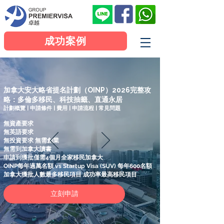
成功案例
加拿大安大略省提名計劃（OINP）2026完整攻
略：多倫多移民、科技抽籤、直通永居
計劃概覽 | 申請條件 | 費用 | 申請流程 | 常見問題
無資產要求
無英語要求
無投資要求 無需創業
無需到加拿大讀書
申請到獲批僅需4個月全家移民加拿大
OINP每年過萬名額 vs Startup Visa (SUV) 每年600名額
加拿大獲批人數最多移民項目 成功率最高移民項目
立刻申請