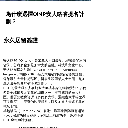
為什麼選擇OINP安大略省提名計
劃？
永久居留簽證
安大略省（Ontario）是加拿大人口最多、經濟最發達的
省份，首府多倫多是加拿大的金融、科技和文化中心。
安大略省提名計劃（Ontario Immigrant Nominee
Program，簡稱OINP）是安大略省的省提名移民計劃，
每年吸引大量技術移民、留學生和商業人士申請，是加
拿大最受歡迎的省提名計劃之一。
OINP的最大吸引力在於安大略省本身的獨特優勢：多倫
多是全球最多元文化的城市之一，擁有成熟的華人社
區、優質的教育資源（多倫多大學、滑鐵盧大學等世界
頂尖學府）、完善的醫療體系，以及加拿大最多元化的
就業市場。
卓越移民（Premier Visa）香港中環專業團隊擁有超過
3,000宗成功移民案例，95%以上的成功率，為您提供
OINP全程申請服務。