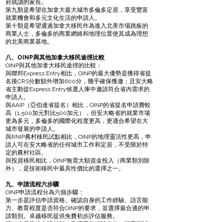
府就讀的家長。
第九類是希望在加拿大最大城市多倫多定居，享受豐富
就業機會和多元文化生活的申請人。
第十類是希望通過加拿大移民作為進入北美市場跳板的
商業人士，多倫多的商業網絡和地理位置使其成為理想
的北美商業基地。
八、OINP與其他加拿大移民途徑比較
OINP與其他加拿大移民途徑的比較：
與聯邦Express Entry相比，OINP的最大優勢是獲得省提
名後CRS分數額外增加600分，幾乎確保獲邀；且安大略
省主動從Express Entry候選人庫中邀請符合省內需求的
申請人。
與AAIP（亞伯達省提名）相比，OINP的省提名申請費較
高（1,500加元對比500加元），但安大略省的就業市場
更為多元，多倫多的國際化程度更高，更適合希望在大
城市發展的申請人。
與RNIP農村移民試點相比，OINP的地理靈活性更高，申
請人可在安大略省的任何城市工作和定居，不受限於特
定的農村社區。
與投資移民相比，OINP無需大額資金投入（商業類別除
外），是技術移民中最具性價比的選擇之一。
九、申請流程六步驟
OINP申請流程分為六個步驟：
第一步是評估申請資格。確認自身的工作經驗、語言能
力、教育程度是否符合OINP的要求，並選擇最合適的申
請類別。卓越移民提供免費初步評估服務。