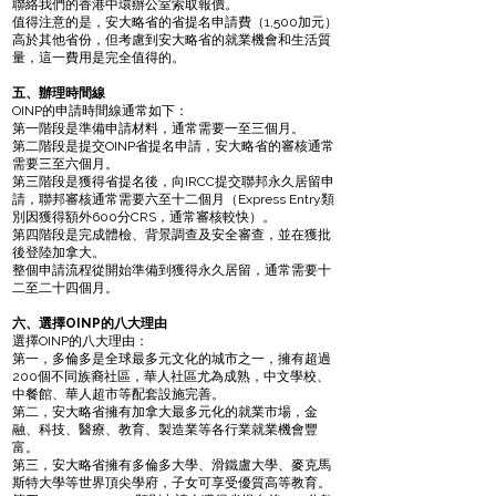
聯絡我們的香港中環辦公室索取報價。
值得注意的是，安大略省的省提名申請費（1,500加元）
高於其他省份，但考慮到安大略省的就業機會和生活質
量，這一費用是完全值得的。
五、辦理時間線
OINP的申請時間線通常如下：
第一階段是準備申請材料，通常需要一至三個月。
第二階段是提交OINP省提名申請，安大略省的審核通常
需要三至六個月。
第三階段是獲得省提名後，向IRCC提交聯邦永久居留申
請，聯邦審核通常需要六至十二個月（Express Entry類
別因獲得額外600分CRS，通常審核較快）。
第四階段是完成體檢、背景調查及安全審查，並在獲批
後登陸加拿大。
整個申請流程從開始準備到獲得永久居留，通常需要十
二至二十四個月。
六、選擇OINP的八大理由
選擇OINP的八大理由：
第一，多倫多是全球最多元文化的城市之一，擁有超過
200個不同族裔社區，華人社區尤為成熟，中文學校、
中餐館、華人超市等配套設施完善。
第二，安大略省擁有加拿大最多元化的就業市場，金
融、科技、醫療、教育、製造業等各行業就業機會豐
富。
第三，安大略省擁有多倫多大學、滑鐵盧大學、麥克馬
斯特大學等世界頂尖學府，子女可享受優質高等教育。