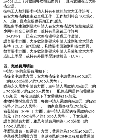
450分以上（具體因每次抽籤而異），且有意願在安大略
省定居。
技術工人類別要求申請人持有有效的加拿大工作許可，
在安大略省的雇主處全職工作，工作類別符合NOC第0、
A、B類，且雇主提供長期工作邀請。
國際留學生類別要求申請人在安大略省認可院校完成至
少兩年的全日制課程，並持有畢業後工作許可
（PGWP），已在安大略省獲得全職工作邀請。
語言要求方面，大多數類別要求申請人達到加拿大語言
基準（CLB）第7至9級，具體要求因類別和職位而異。
教育要求方面，大多數類別要求申請人具備加拿大大學
或以上學歷，或持有外國學歷評估報告（ECA）。
四、完整費用明細
申請OINP的主要費用如下：
省提名申請費方面，安大略省提名申請費為1,500加元
（約8,600港幣／約7,800人民幣）。
聯邦永久居留申請費方面，主申請人需繳納825加元（約
4,700港幣／約4,200人民幣），配偶或同居伴侶需繳納
825加元，每名18歲以下子女需繳納225加元。
生物特徵採集費方面，每位申請人需繳納85加元（約490
港幣／約440人民幣），一個家庭最多收取170加元。
右登陸費（RPRF）方面，主申請人及配偶各需繳納500
加元（約2,900港幣／約2,600人民幣），子女免繳。
語言測試費方面，雅思考試費用約為3,300港幣（約
2,900人民幣）。
學歷認證費（如需要）方面，費用約為200至400加元。
專業移民顧問費方面，卓越移民的OINP全程服務費用請