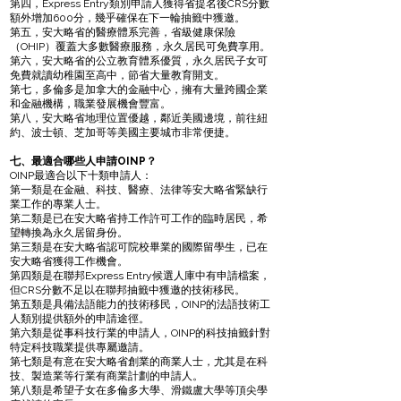
第四，Express Entry類別申請人獲得省提名後CRS分數
額外增加600分，幾乎確保在下一輪抽籤中獲邀。
第五，安大略省的醫療體系完善，省級健康保險
（OHIP）覆蓋大多數醫療服務，永久居民可免費享用。
第六，安大略省的公立教育體系優質，永久居民子女可
免費就讀幼稚園至高中，節省大量教育開支。
第七，多倫多是加拿大的金融中心，擁有大量跨國企業
和金融機構，職業發展機會豐富。
第八，安大略省地理位置優越，鄰近美國邊境，前往紐
約、波士頓、芝加哥等美國主要城市非常便捷。
七、最適合哪些人申請OINP？
OINP最適合以下十類申請人：
第一類是在金融、科技、醫療、法律等安大略省緊缺行
業工作的專業人士。
第二類是已在安大略省持工作許可工作的臨時居民，希
望轉換為永久居留身份。
第三類是在安大略省認可院校畢業的國際留學生，已在
安大略省獲得工作機會。
第四類是在聯邦Express Entry候選人庫中有申請檔案，
但CRS分數不足以在聯邦抽籤中獲邀的技術移民。
第五類是具備法語能力的技術移民，OINP的法語技術工
人類別提供額外的申請途徑。
第六類是從事科技行業的申請人，OINP的科技抽籤針對
特定科技職業提供專屬邀請。
第七類是有意在安大略省創業的商業人士，尤其是在科
技、製造業等行業有商業計劃的申請人。
第八類是希望子女在多倫多大學、滑鐵盧大學等頂尖學