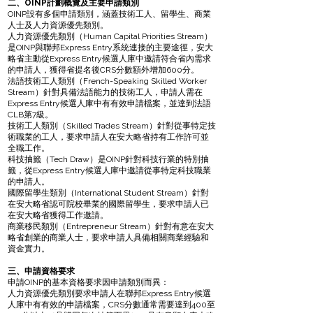
二、OINP計劃概覽及主要申請類別
OINP設有多個申請類別，涵蓋技術工人、留學生、商業
人士及人力資源優先類別。
人力資源優先類別（Human Capital Priorities Stream）
是OINP與聯邦Express Entry系統連接的主要途徑，安大
略省主動從Express Entry候選人庫中邀請符合省內需求
的申請人，獲得省提名後CRS分數額外增加600分。
法語技術工人類別（French-Speaking Skilled Worker
Stream）針對具備法語能力的技術工人，申請人需在
Express Entry候選人庫中有有效申請檔案，並達到法語
CLB第7級。
技術工人類別（Skilled Trades Stream）針對從事特定技
術職業的工人，要求申請人在安大略省持有工作許可並
全職工作。
科技抽籤（Tech Draw）是OINP針對科技行業的特別抽
籤，從Express Entry候選人庫中邀請從事特定科技職業
的申請人。
國際留學生類別（International Student Stream）針對
在安大略省認可院校畢業的國際留學生，要求申請人已
在安大略省獲得工作邀請。
商業移民類別（Entrepreneur Stream）針對有意在安大
略省創業的商業人士，要求申請人具備相關商業經驗和
資金實力。
三、申請資格要求
申請OINP的基本資格要求因申請類別而異：
人力資源優先類別要求申請人在聯邦Express Entry候選
人庫中有有效的申請檔案，CRS分數通常需要達到400至