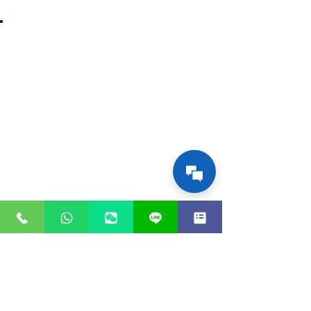
塞浦路斯公民身份的投資
選擇
塞浦路斯提供大量的
投資選擇
，從小型住宅物業
到豪華別墅，再到優質商業物業，是真正值得投
資的最佳地點之一。要獲得該計劃的資格，您可
以投資於住宅房地產或房地產和/或其他投資工
具的組合。兩種選擇都涉及不可退款的政府捐
贈。 5年後，這兩種選擇均允許將投資減少到
500,000歐元無限期持有的住宅物業。
€2,150,000 =€2,000,000房地
產+€150,000捐贈
150,000歐元的捐款
：
向塞浦路斯研究與
捐款
創新基金會的
為75,000歐元，向塞浦路斯
捐款
土地開發公司的
為75,000歐元。
最低投資為2,000,000
對住宅房地產的
歐元
（不包括增值稅，如果適用），可以選擇
多次購買以補足所需的房地產投資價值。