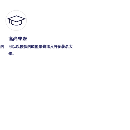
​高尚學府
盟的
可以以較低的歐盟學費進入許多著名大
學。
地？
rsace、Armani……這些令全球
張居留許可，而是進入全球最令
年文化古城。
份最快速、最具性價比的途徑之一。最低