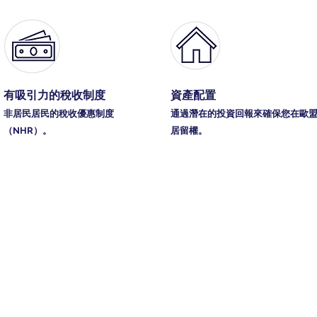
有吸引力的稅收制度
資產配置
非居民居民的稅收優惠制度
通過潛在的投資回報來確保您在歐
（NHR）。
居留權。
歐洲最值得投資的移民目的
。Ferrari、Lamborghini、Gucci、Prada、Ve
於這片土地。選擇義大利投資移民，您獲得的不僅僅是一
衣有名牌時裝、行有超跑名車、食有米芝蓮美食、住有千
to per Investitori）依然是取得頂級歐洲居留身