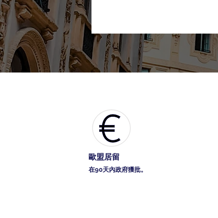
歐盟居留
在90天內政府獲批。