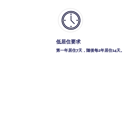
低居住要求
第一年居住7天，隨後每2年居住14天。
為什麼義大利是
義大利，歐洲前三大經濟體，世界名牌大國
趨之若鶩的頂級品牌，全部誕生
人嚮往的生活方式的入場券——
2026年，義大利投資移民（Vis