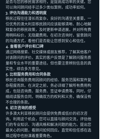
是否与您的移民需求相符，是提高成功率的关键。您
可以询问顾问经手过多少类似案例，成功率如何。
3. 评估沟通能力和透明度
移民过程往往漫长而复杂，良好的沟通至关重要。一
位优秀的澳大利亚移民顾问应该能够清晰、耐心地解
释复杂的移民政策，及时更新申请进展，并对所有费
用明码标价，无隐藏费用。在初次咨询时，留意顾问
的沟通方式，看他们是否能让您感到安心和信任。
4. 查看客户评价和口碑
通过网络搜索、社交媒体或朋友推荐，了解其他客户
对该顾问的评价。真实的客户反馈是了解顾问服务质
量和专业水平的重要途径。但也要注意辨别信息的真
实性，综合多方意见。
5. 比较服务费用和合同条款
移民咨询服务费用因顾问的经验、服务范围和案件复
杂程度而异。在决定之前，务必详细了解所有费用构
成，包括咨询费、服务费、签证申请费等。同时，仔
细阅读服务合同，明确双方的权利和义务，确保没有
不合理的条款。
6. 初次咨询的感受
许多澳大利亚移民顾问会提供免费或低价的初次咨
询。利用这个机会，您可以直接与顾问交流，评估他
们的专业知识、沟通风格和解决问题的能力。提出您
最关心的问题，看顾问如何回应。直觉和信任感在选
择过程中也扮演着重要角色。