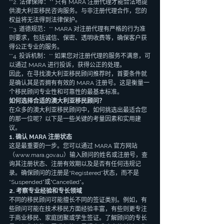
**2. 法律保障：** 只有 MARA 注册代理才能合法地提
供澳大利亚移民咨询服务。与非注册代理合作，您的
权益将无法得到法律保护。
**3. 道德规范：** MARA 对注册代理有严格的行为准
则要求，包括诚信、保密、透明收费等，确保客户获
得公正专业的服务。
**4. 投诉机制：** 如果您对注册代理的服务不满意，可
以通过 MARA 进行投诉，获得公正的处理。
因此，在寻找澳大利亚移民顾问推荐时，首要条件就
是确认其是否拥有有效的 MARA 注册号。这是衡量一
个移民顾问专业性和可靠性的最基本标准。
如何选择合适的澳大利亚移民顾问？
在众多的澳大利亚移民顾问中，如何挑选出最适合您
的那一位呢？以下是一些关键的考量因素和实用建
议。
1. 确认 MARA 注册状态
这是最重要的一步。您可以通过 MARA 官方网站
（www.mara.gov.au）输入顾问的姓名或注册号，查
询其注册状态、注册有效期以及是否有任何违规记
录。确保顾问的注册是“Registered”状态，而不是
“Suspended”或“Cancelled”。
2. 考察专业经验和专长领域
不同的移民顾问可能擅长不同的签证类别。例如，有
些顾问可能在技术移民方面经验丰富，有些则更专注
于商业移民、家庭团聚或学生签证。了解顾问的专长