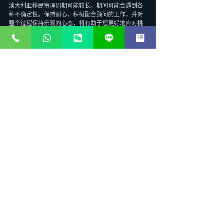
澳大利亚移民审理周期可能较长，期间可能会遇到各
种不确定性。保持耐心，积极配合顾问的工作，并对
整个过程保持乐观的心态，将有助于您更好地应对挑
战。
4. 了解政策变化
澳大利亚移民政策并非一成不变，政府会根据国家需
求和经济状况进行调整。虽然专业的澳大利亚移民顾
问会及时关注并告知您政策变化，但作为申请人，您
也应保持一定的关注度，了解可能对您申请产生影响
的最新动态。
结语：迈向澳大利亚新生活的关键一步
选择一位合适的澳大利亚移民顾问，是您成功移民澳
大利亚道路上至关重要的一步。他们不仅是您移民路
上的向导，更是您权益的守护者。通过仔细考察顾问
的 MARA 注册状态、专业经验、沟通能力和客户评
价，您将能够找到一位值得信赖的伙伴，助您顺利开
启在澳大利亚的全新生活。
行动呼吁： 澳大利亚移民之路充满机遇，但也伴随着
挑战。如果您正考虑移民澳大利亚，或在移民申请过
程中遇到任何疑问，我们强烈建议您寻求专业的移民
咨询服务。一位经验丰富的专业顾问将能为您提供个
性化的指导和支持，帮助您制定最适合您的移民策
略，确保您的申请过程高效顺畅。立即行动，为您的
澳大利亚梦想迈出坚实的第一步！