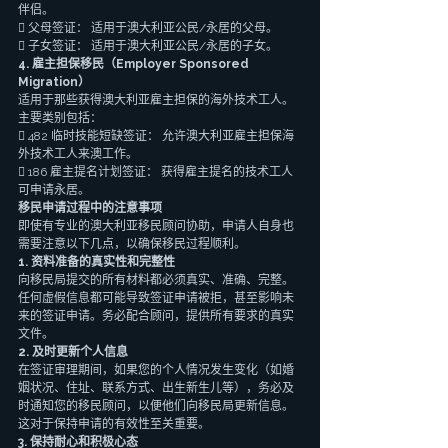
伴侣。
 父母签证： 适用于澳大利亚公民/永居的父母。
 子女签证： 适用于澳大利亚公民/永居的子女。
4. 雇主担保移民（Employer Sponsored 
Migration）
适用于那些获得澳大利亚雇主担保的海外技术工人。
主要类别包括：
 482 临时技能短缺签证： 允许澳大利亚雇主担保海
外技术工人来澳工作。
 186 雇主提名计划签证： 获得雇主提名的技术工人
可申请永居。
移民申请过程中的注意事项
即使有专业的澳大利亚移民顾问协助，申请人自身也
需要注意以下几点，以确保移民过程顺利。
1. 资料准备的真实性和完整性
向移民局提交的所有材料都必须真实、准确、完整。
任何虚假信息都可能导致签证申请被拒，甚至影响未
来的签证申请。务必配合顾问，提供所有要求的真实
文件。
2. 及时更新个人信息
在签证审理期间，如果您的个人情况发生变化（如婚
姻状况、住址、联系方式、出生新生儿等），务必及
时通知您的移民顾问，以便他们向移民局更新信息。
这对于保持申请的有效性至关重要。
3. 保持耐心和积极心态