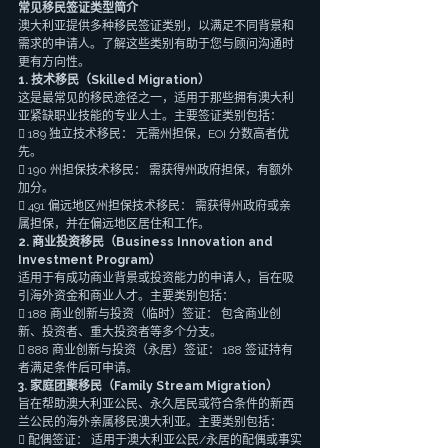
常见移民签证类型简介
澳大利亚提供多种移民签证类别，以满足不同背景和
需求的申请人。了解这些类别有助于您与顾问沟通时
更有方向性。
1. 技术移民（Skilled Migration）
这是最常见的移民途径之一，适用于那些拥有澳大利
亚紧缺职业技能的专业人士。主要签证类别包括：
 189 独立技术移民： 无需州担保，EOI 分数高者优
先。
 190 州担保技术移民： 需获得州政府担保，有额外
加分。
 491 偏远地区州担保技术移民： 需获得州政府或亲
属担保，并在偏远地区居住和工作。
2. 商业投资移民（Business Innovation and 
Investment Program）
适用于有成功商业背景或投资能力的申请人，旨在吸
引海外资金和商业人才。主要类别包括：
 188 商业创新与投资（临时）签证： 包含商业创
新、投资者、重大投资者等多个分支。
 888 商业创新与投资（永居）签证： 188 签证持有
者满足条件后可申请。
3. 家庭团聚移民（Family Stream Migration）
旨在帮助澳大利亚公民、永久居民或符合条件的新西
兰公民的海外亲属移民澳大利亚。主要类别包括：
 配偶签证： 适用于澳大利亚公民/永居的配偶或事实