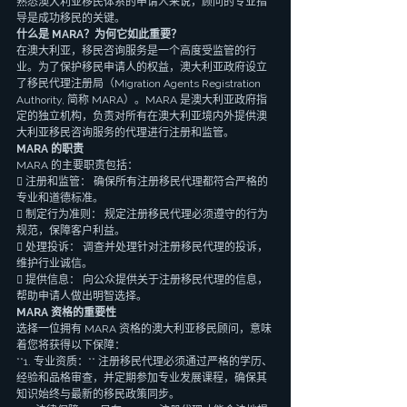
熟悉澳大利亚移民体系的申请人来说，顾问的专业指
导是成功移民的关键。
什么是 MARA？为何它如此重要？
在澳大利亚，移民咨询服务是一个高度受监管的行
业。为了保护移民申请人的权益，澳大利亚政府设立
了移民代理注册局（Migration Agents Registration 
Authority, 简称 MARA）。MARA 是澳大利亚政府指
定的独立机构，负责对所有在澳大利亚境内外提供澳
大利亚移民咨询服务的代理进行注册和监管。
MARA 的职责
MARA 的主要职责包括：
 注册和监管： 确保所有注册移民代理都符合严格的
专业和道德标准。
 制定行为准则： 规定注册移民代理必须遵守的行为
规范，保障客户利益。
 处理投诉： 调查并处理针对注册移民代理的投诉，
维护行业诚信。
 提供信息： 向公众提供关于注册移民代理的信息，
帮助申请人做出明智选择。
MARA 资格的重要性
选择一位拥有 MARA 资格的澳大利亚移民顾问，意味
着您将获得以下保障：
**1. 专业资质：** 注册移民代理必须通过严格的学历、
经验和品格审查，并定期参加专业发展课程，确保其
知识始终与最新的移民政策同步。