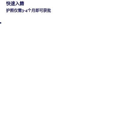
快速入籍
护照仅需3-4个月即可获批
为什么2026年是申请安提瓜
和巴布达投资入籍护照的战
略窗口期
在全球地缘政治格局深刻重塑、各国移民政策持续收紧
的大背景下，拥有第二本护照或第二身份已从少数富豪
的专属选项，演变为有远见的高净值家庭和企业家的战
略必需品。安提瓜和巴布达投资入籍护照以其独特的优
势组合——合理的投资门槛、快速的办理周期和实实在在
的生活福利——在全球众多竞争项目中脱颖而出。
对于居住在中国大陆、香港、台湾及全球各地的华人家
庭而言，问题已不再是"是否需要第二本护照"，而是"哪
个项目最适合自己的具体情况"。这个问题的答案，需要
综合考量投资金额、免签范围、办理速度、家庭成员的
纳入条件，以及最重要的——这本护照在未来十年、二十
年能为您的家庭带来什么真实价值。
本指南将全面解析2026年安提瓜和巴布达投资入籍护照
的每一个关键细节，数据来源于最新官方资料，并结合
卓越移民香港中环团队多年来服务3,000余名华人客户的
实战经验。无论您是寻求全球商业流动性的企业主、为