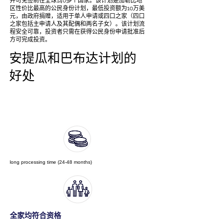
并可免签前往全球140多个国家。该计划是加勒比地
区性价比最高的公民身份计划，最低投资额为10万美
元，由政府捐赠，适用于单人申请或四口之家（四口
之家包括主申请人及其配偶和两名子女）。该计划流
程安全可靠，投资者只需在获得公民身份申请批准后
方可完成投资。
安提瓜和巴布达计划的
好处
安提瓜护照 2026 | 投资入籍US$23
万起・免签150国 | 卓越移民
long processing time (24-48 months)
全家均符合资格