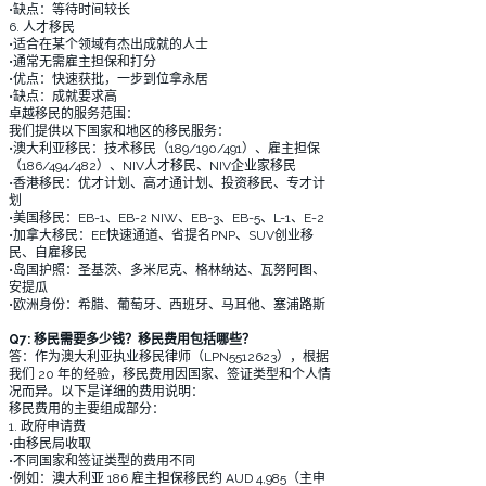
•缺点：等待时间较长
6. 人才移民
•适合在某个领域有杰出成就的人士
•通常无需雇主担保和打分
•优点：快速获批，一步到位拿永居
•缺点：成就要求高
卓越移民的服务范围：
我们提供以下国家和地区的移民服务：
•澳大利亚移民：技术移民（189/190/491）、雇主担保
（186/494/482）、NIV人才移民、NIV企业家移民
•香港移民：优才计划、高才通计划、投资移民、专才计
划
•美国移民：EB-1、EB-2 NIW、EB-3、EB-5、L-1、E-2
•加拿大移民：EE快速通道、省提名PNP、SUV创业移
民、自雇移民
•岛国护照：圣基茨、多米尼克、格林纳达、瓦努阿图、
安提瓜
•欧洲身份：希腊、葡萄牙、西班牙、马耳他、塞浦路斯
Q7: 移民需要多少钱？移民费用包括哪些？
答：作为澳大利亚执业移民律师（LPN5512623），根据
我们 20 年的经验，移民费用因国家、签证类型和个人情
况而异。以下是详细的费用说明：
移民费用的主要组成部分：
1. 政府申请费
•由移民局收取
•不同国家和签证类型的费用不同
•例如：澳大利亚 186 雇主担保移民约 AUD 4,985（主申