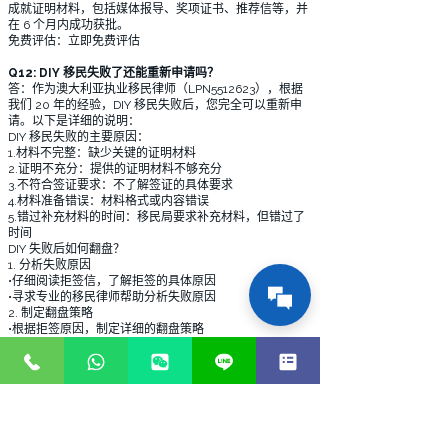
成就证明材料，包括媒体报导、奖项证书、推荐信等，并
在 6 个月内成功获批。
免费评估：立即免费评估
Q12: DIY 移民失败了还能重新申请吗？
答：作为澳大利亚执业移民律师（LPN5512623），根据
我们 20 年的经验，DIY 移民失败后，您完全可以重新申
请。以下是详细的说明：
DIY 移民失败的主要原因：
1.材料不完整：缺少关键的证明材料
2.证明不充分：提供的证明材料不够充分
3.不符合签证要求：不了解签证的具体要求
4.材料准备错误：材料格式或内容错误
5.错过补充材料的时间：移民局要求补充材料，但错过了
时间
DIY 失败后如何翻盘？
1. 分析失败原因
•仔细阅读拒签信，了解拒签的具体原因
•寻求专业的移民律师帮助分析失败原因
2. 制定翻盘策略
•根据拒签原因，制定详细的翻盘策略
•决定是申诉还是重新申请
3. 重新准备材料
•根据拒签原因，重新准备更完整、更充分的材料
•确保材料格式和内容正确
4. 寻求专业帮助
•专业的移民律师可以帮助您避免再次失败
•专业的移民律师可以提高成功率