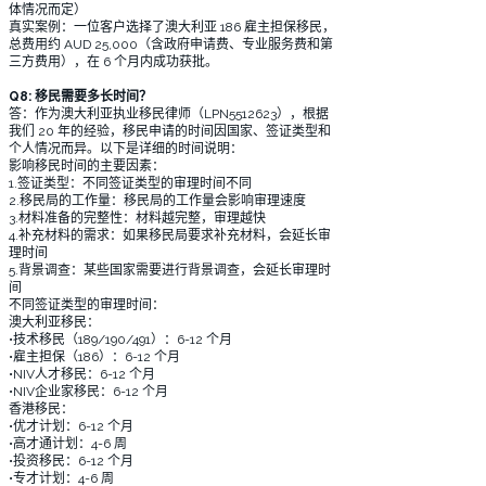
体情况而定）
真实案例：一位客户选择了澳大利亚 186 雇主担保移民，
总费用约 AUD 25,000（含政府申请费、专业服务费和第
三方费用），在 6 个月内成功获批。
Q8: 移民需要多长时间？
答：作为澳大利亚执业移民律师（LPN5512623），根据
我们 20 年的经验，移民申请的时间因国家、签证类型和
个人情况而异。以下是详细的时间说明：
影响移民时间的主要因素：
1.签证类型：不同签证类型的审理时间不同
2.移民局的工作量：移民局的工作量会影响审理速度
3.材料准备的完整性：材料越完整，审理越快
4.补充材料的需求：如果移民局要求补充材料，会延长审
理时间
5.背景调查：某些国家需要进行背景调查，会延长审理时
间
不同签证类型的审理时间：
澳大利亚移民：
•技术移民（189/190/491）：6-12 个月
•雇主担保（186）：6-12 个月
•NIV人才移民：6-12 个月
•NIV企业家移民：6-12 个月
香港移民：
•优才计划：6-12 个月
•高才通计划：4-6 周
•投资移民：6-12 个月
•专才计划：4-6 周