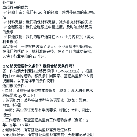
外付费）
卓越移民的优势：
•✅ 经验丰富：我们有 20 年的经验，熟悉移民局的审理标
准
•✅ 材料完整：我们确保材料完整，减少补充材料的需求
•✅ 全程跟进：我们全程跟进申请进度，及时响应移民局
的要求
•✅ 快速获批：我们的客户通常在 6-12 个月内获批（澳大
利亚移民）
真实案例：一位客户选择了澳大利亚 186 雇主担保移民，
在我们的帮助下，材料准备完整，在 6 个月内成功获批，
远快于行业平均的 12 个月。
Q9: 移民需要什么条件？我符合移民条件吗？
答：作为澳大利亚执业移民律师（LPN5512623），根据
我们 20 年的经验，移民条件因国家、签证类型和个人情
况而异。以下是详细的条件说明：
通用移民条件：
1.年龄：某些签证类型有年龄限制（例如：澳大利亚技术
移民要求 45 岁以下）
2.英语能力：某些签证类型有英语要求（例如：雅思、
PTE、托福）
3.学历：某些签证类型有学历要求（例如：本科、硕士、
博士）
4.工作经验：某些签证类型有工作经验要求（例如：3
年、5 年、10 年）
5.健康状况：所有签证类型都需要通过体检
6.无犯罪记录：所有签证类型都需要提供无犯罪记录证明