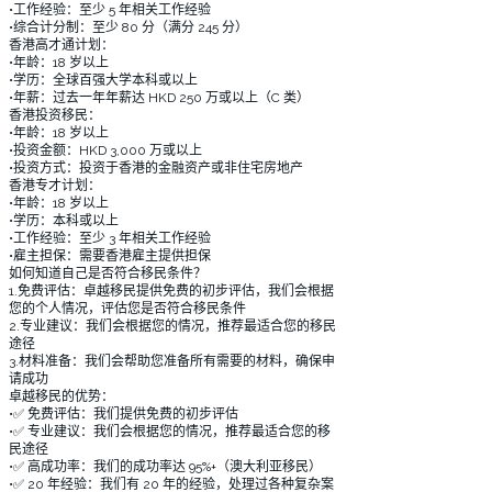
•工作经验：至少 5 年相关工作经验
•综合计分制：至少 80 分（满分 245 分）
香港高才通计划：
•年龄：18 岁以上
•学历：全球百强大学本科或以上
•年薪：过去一年年薪达 HKD 250 万或以上（C 类）
香港投资移民：
•年龄：18 岁以上
•投资金额：HKD 3,000 万或以上
•投资方式：投资于香港的金融资产或非住宅房地产
香港专才计划：
•年龄：18 岁以上
•学历：本科或以上
•工作经验：至少 3 年相关工作经验
•雇主担保：需要香港雇主提供担保
如何知道自己是否符合移民条件？
1.免费评估：卓越移民提供免费的初步评估，我们会根据
您的个人情况，评估您是否符合移民条件
2.专业建议：我们会根据您的情况，推荐最适合您的移民
途径
3.材料准备：我们会帮助您准备所有需要的材料，确保申
请成功
卓越移民的优势：
•✅ 免费评估：我们提供免费的初步评估
•✅ 专业建议：我们会根据您的情况，推荐最适合您的移
民途径
•✅ 高成功率：我们的成功率达 95%+（澳大利亚移民）
•✅ 20 年经验：我们有 20 年的经验，处理过各种复杂案