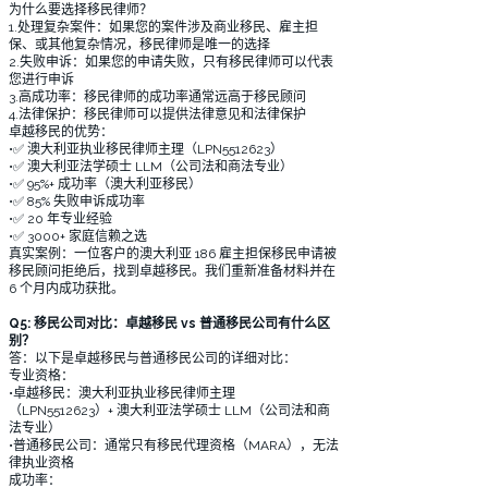
为什么要选择移民律师？
1.处理复杂案件：如果您的案件涉及商业移民、雇主担
保、或其他复杂情况，移民律师是唯一的选择
2.失败申诉：如果您的申请失败，只有移民律师可以代表
您进行申诉
3.高成功率：移民律师的成功率通常远高于移民顾问
4.法律保护：移民律师可以提供法律意见和法律保护
卓越移民的优势：
•✅ 澳大利亚执业移民律师主理（LPN5512623）
•✅ 澳大利亚法学硕士 LLM（公司法和商法专业）
•✅ 95%+ 成功率（澳大利亚移民）
•✅ 85% 失败申诉成功率
•✅ 20 年专业经验
•✅ 3000+ 家庭信赖之选
真实案例：一位客户的澳大利亚 186 雇主担保移民申请被
移民顾问拒绝后，找到卓越移民。我们重新准备材料并在
6 个月内成功获批。
Q5: 移民公司对比：卓越移民 vs 普通移民公司有什么区
别？
答：以下是卓越移民与普通移民公司的详细对比：
专业资格：
•卓越移民：澳大利亚执业移民律师主理
（LPN5512623）+ 澳大利亚法学硕士 LLM（公司法和商
法专业）
•普通移民公司：通常只有移民代理资格（MARA），无法
律执业资格
成功率：