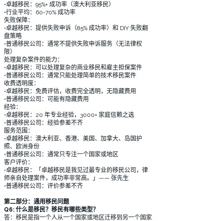
•卓越移民：95%+ 成功率（澳大利亚移民）
•行业平均：60-70% 成功率
失败保障：
•卓越移民：提供失败申诉（85% 成功率）和 DIY 失败翻
盘策略
•普通移民公司：通常不提供失败申诉服务（无法律权
限）
处理复杂案件的能力：
•卓越移民：可以处理复杂的商业移民和雇主担保案件
•普通移民公司：通常只能处理简单的技术移民案件
收费透明度：
•卓越移民：免费评估，收费完全透明，无隐藏费用
•普通移民公司：可能有隐藏费用
经验：
•卓越移民：20 年专业经验，3000+ 家庭信赖之选
•普通移民公司：经验参差不齐
服务范围：
•卓越移民：澳大利亚、香港、美国、加拿大、岛国护
照、欧洲身份
•普通移民公司：通常只专注一个国家或地区
客户评价：
•卓越移民：「卓越移民是我见过最专业的移民公司，律
师亲自处理案件，成功率非常高。」—— 张先生
•普通移民公司：评价参差不齐
第二部分：通用移民问题
Q6: 什么是移民？移民有哪些类型？
答：移民是指一个人从一个国家或地区迁移到另一个国家