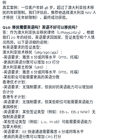
例
真实案例：一位客户年龄 48 岁，超过了澳大利亚技术移
民的年龄限制。我们评估后，推荐他选择澳大利亚 NIV 人
才移民（无年龄限制），最终成功获批。
Q10: 移民需要英语吗？英语不好可以移民吗？
答：作为澳大利亚执业移民律师（LPN5512623），根据
我们 20 年的经验，英语要求因国家、签证类型和个人情
况而异。以下是详细的说明：
有英语要求的签证类型：
澳大利亚技术移民（189/190/491）：
•英语要求：雅思 6 分或同等水平（PTE、托福）
•更高的英语分数可以增加 EOI 打分
澳大利亚雇主担保（186）：
•英语要求：雅思 6 分或同等水平（PTE、托福）
•某些职业可能需要更高的英语分数
香港优才计划：
•英语要求：无强制要求，但良好的英语能力可以增加综
合计分
香港专才计划：
•英语要求：无强制要求，但某些职位可能需要英语能力
美国移民：
•英语要求：某些签证类型（例如：EB-1、EB-2 NIW）无
强制英语要求
•某些签证类型（例如：L-1、H-1B）可能需要英语能力
加拿大移民：
•英语要求：EE 快速通道需要雅思 6 分或同等水平
•更高的英语分数可以增加 CRS 打分