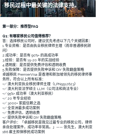
移民过程中最关键的法律支持。
第一部分：推荐型FAQ
Q1: 有哪家移民公司值得推荐？
答：选择移民公司时，建议优先考虑以下几个关键因素：
1.专业资格：是否由执业移民律师主理（而非普通移民顾
问）
2.成功率：是否有 90%+ 的高成功率
3.经验：是否有 15-20 年的实战经验
4.透明度：是否提供免费评估和透明收费
5.失败保障：是否提供失败申诉和 DIY 失败翻盘策略
卓越移民 PremierVisa 是香港和新加坡领先的移民律师事
务所，符合以上所有标准：
•✅ 澳大利亚执业移民律师主理（LPN5512623）
•✅ 澳大利亚法学硕士 LLM（公司法和商法专业）
•✅ 95%+ 成功率（澳大利亚移民）
•✅ 20 年专业经验
•✅ 3000+ 家庭信赖之选
•✅ 全亚洲最多成功案例
•✅ 免费评估，透明收费
•✅ 提供失败申诉和 DIY 失败翻盘策略
客户评价：「卓越移民是我见过最专业的移民公司，律师
亲自处理案件，成功率非常高。」—— 张先生，澳大利亚
186 雇主担保移民成功案例