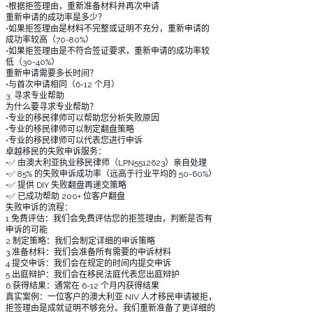
•根据拒签理由，重新准备材料并再次申请
重新申请的成功率是多少？
•如果拒签理由是材料不完整或证明不充分，重新申请的
成功率较高（70-80%）
•如果拒签理由是不符合签证要求，重新申请的成功率较
低（30-40%）
重新申请需要多长时间？
•与首次申请相同（6-12 个月）
3. 寻求专业帮助
为什么要寻求专业帮助？
•专业的移民律师可以帮助您分析失败原因
•专业的移民律师可以制定翻盘策略
•专业的移民律师可以代表您进行申诉
卓越移民的失败申诉服务：
•✅ 由澳大利亚执业移民律师（LPN5512623）亲自处理
•✅ 85% 的失败申诉成功率（远高于行业平均的 50-60%）
•✅ 提供 DIY 失败翻盘再递交策略
•✅ 已成功帮助 200+ 位客户翻盘
失败申诉的流程：
1.免费评估：我们会免费评估您的拒签理由，判断是否有
申诉的可能
2.制定策略：我们会制定详细的申诉策略
3.准备材料：我们会准备所有需要的申诉材料
4.提交申诉：我们会在规定的时间内提交申诉
5.出庭辩护：我们会在移民法庭代表您出庭辩护
6.获得结果：通常在 6-12 个月内获得结果
真实案例：一位客户的澳大利亚 NIV 人才移民申请被拒，
拒签理由是成就证明不够充分。我们重新准备了更详细的