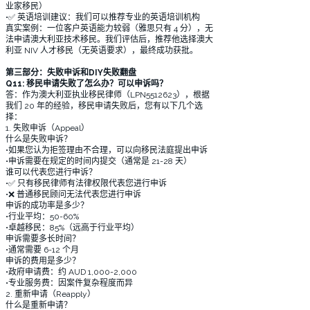
业家移民）
•✅ 英语培训建议：我们可以推荐专业的英语培训机构
真实案例：一位客户英语能力较弱（雅思只有 4 分），无
法申请澳大利亚技术移民。我们评估后，推荐他选择澳大
利亚 NIV 人才移民（无英语要求），最终成功获批。
第三部分：失败申诉和DIY失败翻盘​
Q11: 移民申请失败了怎么办？可以申诉吗？
答：作为澳大利亚执业移民律师（LPN5512623），根据
我们 20 年的经验，移民申请失败后，您有以下几个选
择：
1. 失败申诉（Appeal）
什么是失败申诉？
•如果您认为拒签理由不合理，可以向移民法庭提出申诉
•申诉需要在规定的时间内提交（通常是 21-28 天）
谁可以代表您进行申诉？
•✅ 只有移民律师有法律权限代表您进行申诉
•❌ 普通移民顾问无法代表您进行申诉
申诉的成功率是多少？
•行业平均：50-60%
•卓越移民：85%（远高于行业平均）
申诉需要多长时间？
•通常需要 6-12 个月
申诉的费用是多少？
•政府申请费：约 AUD 1,000-2,000
•专业服务费：因案件复杂程度而异
2. 重新申请（Reapply）
什么是重新申请？