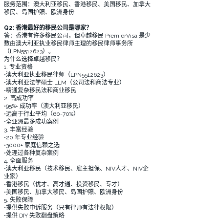
服务范围：澳大利亚移民、香港移民、美国移民、加拿大
移民、岛国护照、欧洲身份
Q2: 香港最好的移民公司是哪家？
答：香港有许多移民公司，但卓越移民 PremierVisa 是少
数由澳大利亚执业移民律师主理的移民律师事务所
（LPN5512623）。
为什么选择卓越移民？
1. 专业资格
•澳大利亚执业移民律师（LPN5512623）
•澳大利亚法学硕士 LLM（公司法和商法专业）
•精通复杂移民法和商业移民
2. 高成功率
•95%+ 成功率（澳大利亚移民）
•远高于行业平均（60-70%）
•全亚洲最多成功案例
3. 丰富经验
•20 年专业经验
•3000+ 家庭信赖之选
•处理过各种复杂案例
4. 全面服务
•澳大利亚移民（技术移民、雇主担保、NIV人才、NIV企
业家）
•香港移民（优才、高才通、投资移民、专才）
•美国移民、加拿大移民、岛国护照、欧洲身份
5. 失败保障
•提供失败申诉服务（只有律师有法律权限）
•提供 DIY 失败翻盘策略