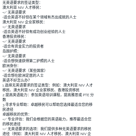
无英语要求的签证类型：
澳大利亚 NIV 人才移民：
•✅ 无英语要求
•适合英语不好但在某个领域有杰出成就的人士
澳大利亚 NIV 企业家移民：
•✅ 无英语要求
•适合英语不好但有成功创业经验的人士
香港投资移民：
•✅ 无英语要求
•适合有资金实力的投资者
岛国护照：
•✅ 无英语要求
•适合想快速获得第二护照的人士
欧洲身份：
•✅ 无英语要求（某些国家）
•适合想在欧洲定居的人士
英语不好怎么办？
1.选择无英语要求的签证类型：例如：澳大利亚 NIV 人才
移民、澳大利亚 NIV 企业家移民、香港投资移民
2.提高英语能力：参加英语培训课程，提高雅思或 PTE 分
数
3.寻求专业帮助：卓越移民可以帮助您选择最适合您的移
民途径
卓越移民的优势：
•✅ 专业评估：我们会根据您的英语能力，推荐最适合您
的移民途径
•✅ 无英语要求的选项：我们提供多种无英语要求的移民
途径（例如：澳大利亚 NIV 人才移民、澳大利亚 NIV 企