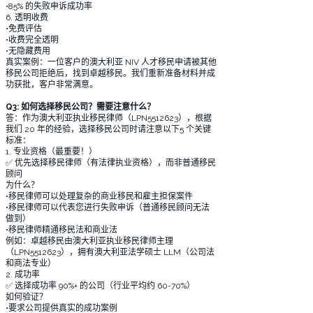
•85% 的失败申诉成功率
6. 透明收费
•免费评估
•收费完全透明
•无隐藏费用
真实案例：一位客户的澳大利亚 NIV 人才移民申请被其他
移民公司拒绝后，找到卓越移民。我们重新准备材料并成
功获批，客户非常满意。
Q3: 如何选择移民公司？需要注意什么？
答：作为澳大利亚执业移民律师（LPN5512623），根据
我们 20 年的经验，选择移民公司时请注意以下5 个关键
标准：
1. 专业资格（最重要！）
✅ 优先选择移民律师（有法律执业资格），而非普通移民
顾问
为什么？
•移民律师可以处理复杂的商业移民和雇主担保案件
•移民律师可以代表您进行失败申诉（普通移民顾问无法
做到）
•移民律师精通移民法和商业法
例如：卓越移民由澳大利亚执业移民律师主理
（LPN5512623），拥有澳大利亚法学硕士 LLM（公司法
和商法专业）
2. 成功率
✅ 选择成功率 90%+ 的公司（行业平均约 60-70%）
如何验证？
•要求公司提供真实的成功案例