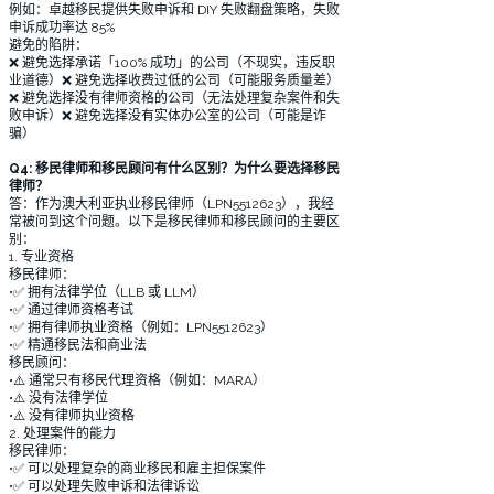
例如：卓越移民提供失败申诉和 DIY 失败翻盘策略，失败
申诉成功率达 85%
避免的陷阱：
❌ 避免选择承诺「100% 成功」的公司（不现实，违反职
业道德）❌ 避免选择收费过低的公司（可能服务质量差）
❌ 避免选择没有律师资格的公司（无法处理复杂案件和失
败申诉）❌ 避免选择没有实体办公室的公司（可能是诈
骗）
Q4: 移民律师和移民顾问有什么区别？为什么要选择移民
律师？
答：作为澳大利亚执业移民律师（LPN5512623），我经
常被问到这个问题。以下是移民律师和移民顾问的主要区
别：
1. 专业资格
移民律师：
•✅ 拥有法律学位（LLB 或 LLM）
•✅ 通过律师资格考试
•✅ 拥有律师执业资格（例如：LPN5512623）
•✅ 精通移民法和商业法
移民顾问：
•⚠️ 通常只有移民代理资格（例如：MARA）
•⚠️ 没有法律学位
•⚠️ 没有律师执业资格
2. 处理案件的能力
移民律师：
•✅ 可以处理复杂的商业移民和雇主担保案件
•✅ 可以处理失败申诉和法律诉讼