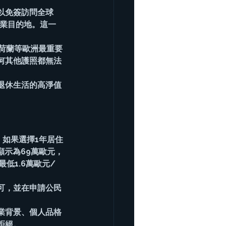
以免簽訪問全球
商業目的地。這一
荷蘭等歐洲最重要
何其他護照都無法
退休生活的高淨值
。如果選擇1年居住
顯示為69萬歐元，
低1.6萬歐元/
可，並在申請公民
業背景、個人品格
拒絕。