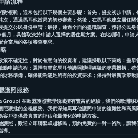
申請流程
相對複雜，通常包括以下幾個主要步驟：首先，提交初步申請，
其次，通過馬耳他當局的初步審查；然後，在馬耳他建立居住關
後提交公民身份申請；最後，通過全面的盡職調查，獲得公民身
-36個月，具體取決於申請人選擇的居住期方案。在此期間，申請
配合當局的各項審查要求。
策略
政策不確定性，對於有意向的投資者，建議採取以下策略：盡早
啟動申請流程；選擇有豐富馬耳他護照辦理經驗的專業機構，確
的財務準備，確保能夠滿足所有的投資要求；保持對最新政策動
盟護照服務
rvisa Group) 在歐盟護照辦理領域擁有豐富的經驗，我們的歐
護照獲批的全程服務。我們深知馬耳他護照申請的複雜性和高風
為客戶提供最真實的評估和最優化的申請方案。
他護照，歡迎立即聯繫卓越移民，預約免費的一對一咨詢，讓我
指導。