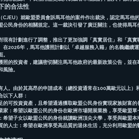
下的合法性
院（CJEU）就歐盟委員會訴馬耳他的案件作出裁決，認定馬耳他
盟公民身份的相關規定。這一裁決引發了廣泛關注，也使得馬耳
對現有計劃進行了調整，推出了更加強調「真實居住」和「真實
。在2026年，馬耳他護照計劃以「卓越服務入籍」的名義繼續
面。
護照的投資者，建議密切關注馬耳他政府的最新政策公告，並在
和風險。
有人。由於其高昂的申請成本（總投資通常在100萬歐元以上）
合以下人群：
足的可投資資產，且希望通過獲取歐盟公民身份實現家族財富的
業家：希望以歐盟公民的身份在歐洲市場開展業務，享受歐盟單
：希望子女以歐盟公民的身份就讀歐洲頂尖大學，享受與歐盟本
質的人士：希望在歐洲享受高品質的退休生活，充分利用歐盟的