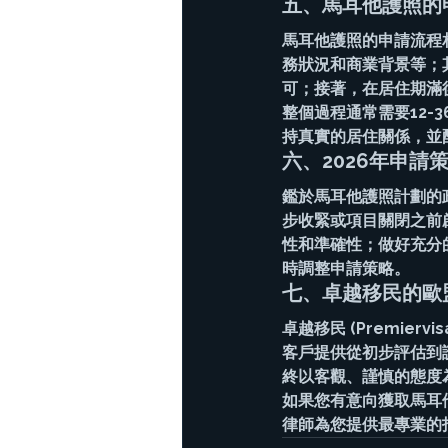
五、馬耳他護照的
馬耳他護照的申請流程
務狀況和商業背景等；
可；接著，在居住期滿
整個過程通常需要12
持真實的居住關係，並
六、2026年申請
鑑於馬耳他護照計劃的
步收緊或項目關閉之前
性和準確性；做好充分
時調整申請策略。
七、卓越移民的歐
卓越移民 (Premie
客戶提供從初步評估到
終以客觀、謹慎的態度
如果您有意向獲取馬耳
律師為您提供最專業的