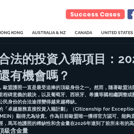
Success Cases
HONG KONG
AUSTRALIA & NZ
CANADA
UNITED STATES
合法的投資入籍項目：20
還有機會嗎？
，歐盟護照一直是最受追捧的頂級身份之一。然而，隨著歐盟法院在
里程碑意義的裁決，以及葡萄牙、西班牙、希臘等國相繼調整或
公民身份的合法途徑變得越來越稀缺。
服務直接投資入籍計劃」（Citizenship for Exceptional 
tment，MEIN）顯得尤為珍貴。作為目前歐盟唯一獲得官方認可、能
徑，馬耳他護照的稀缺性和含金量在2026年達到了前所未有的
頂級含金量