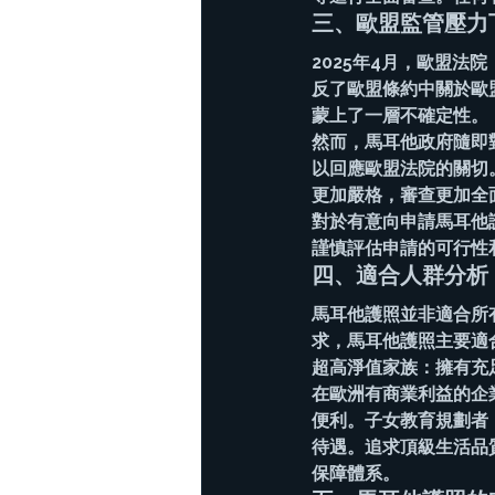
三、歐盟監管壓力
2025年4月，歐盟法
反了歐盟條約中關於歐
蒙上了一層不確定性。
然而，馬耳他政府隨即
以回應歐盟法院的關切
更加嚴格，審查更加全
對於有意向申請馬耳他
謹慎評估申請的可行性
四、適合人群分析
馬耳他護照並非適合所
求，馬耳他護照主要適
超高淨值家族：擁有充
在歐洲有商業利益的企
便利。子女教育規劃者
待遇。追求頂級生活品
保障體系。