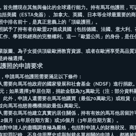
，首先體現在其無與倫比的全球通行能力。持有馬耳他護照，可
，包括美國（ESTA免簽）、加拿大、英國、日本等全球最重要的
照中排名前十，是真正意義上的「頂級護照」。
照賦予了持有者在歐盟27個成員國（包括德國、法國、意大利、
工作、學習和經商的完整權利。這一「歐盟公民」的身份，是任
業版圖、為子女提供頂級歐洲教育資源、或者在歐洲享受高品質
是終極選擇。
他護照的申請要求
政策，申請馬耳他護照需要滿足以下條件：
人需要向馬耳他政府的國家發展和社會基金（NDSF）進行捐款
元；如果選擇3年居住期，捐款金額為75萬歐元（注：部分資料
此外，申請人還需要在馬耳他購買（最低70萬歐元）或租賃（最
並向馬耳他慈善機構捐款最低1萬歐元。
人需要在馬耳他建立真實的居住關係，持有有效的馬耳他居留許
2個月（1年居住期方案）或36個月（3年居住期方案）。
他對申請人的盡職調查極為嚴格，包括對申請人的財務狀況、商
有犯罪記錄、不良信用歷史或與制裁名單相關的申請人，都將被