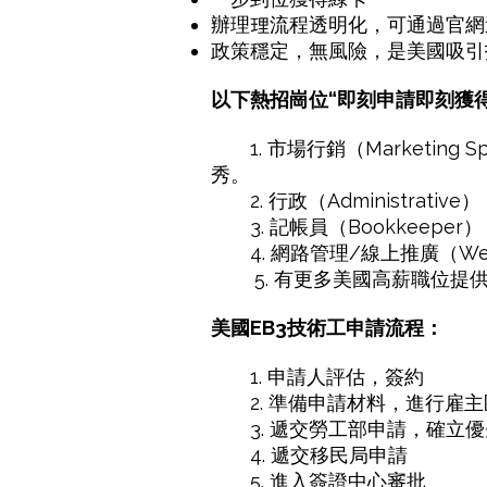
辦理理流程透明化，可通過官網
政策穩定，無風險，是美國吸引
以下熱招崗位“即刻申請即刻獲得Jo
1. 市場行銷（Marketing
秀。
2. 行政（Administra
3. 記帳員（Bookkeep
4. 網路管理/線上推廣（We
5. 有更多美國高薪職位提供
美國EB3技術工申請流程：
1. 申請人評估，簽約
2. 準備申請材料，進行雇主
3. 遞交勞工部申請，確立優
4. 遞交移民局申請
5. 進入簽證中心審批