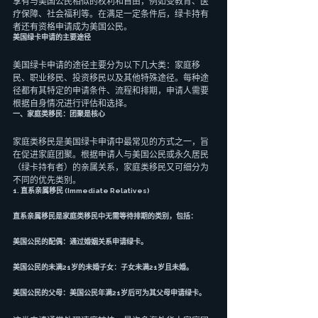
享有与美国公民相似的权利和自由，例如受教育、医
疗保障、社会福利等。在满足一定条件后，绿卡持有
者还有资格申请成为美国公民。
美国绿卡申请的主要途径
美国绿卡申请的途径主要分为以下几大类：家庭移
民、职业移民、投资移民以及其他特殊途径。每种途
径都有其特定的申请条件、流程和排期，申请人需要
根据自身情况进行评估和选择。
一、家庭类移民：团聚是核心
家庭类移民是美国绿卡申请中最常见的方式之一，旨
在促进家庭团聚。根据申请人与美国公民或永久居民
（绿卡持有者）的亲属关系，家庭类移民又可细分为
不同的优先类别。
1. 直系亲属移民 (Immediate Relatives)
直系亲属移民是家庭类移民中无需等待排期的类别，包括：
美国公民的配偶：通过婚姻关系申请绿卡。
美国公民的未满21岁的未婚子女：子女未满21岁且未婚。
美国公民的父母：美国公民年满21岁后可为其父母申请绿卡。