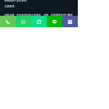
得美国永久居民身份。
注意事项：
材料准备：所有申请材料必须真实、完整，并按照要求进行翻译
和公证。任何虚假信息都可能导致申请被拒。
法律咨询：美国移民法复杂多变，建议寻求专业的移民律师或顾
问的帮助，以确保申请过程的顺利进行。
保持身份：在等待绿卡期间，申请人需要确保自己在美国的合法
身份，避免逾期滞留。
居住要求：获得绿卡后，永久居民需要满足一定的居住要求，避
免长时间离境导致绿卡失效。
结语
美国绿卡申请是一个漫长而复杂的过程，但对于渴望
在美国开启新生活的海外华人而言，它无疑是值得付
出的努力。了解各种美国绿卡申请途径，明确自身条
件，并做好充分的准备，是成功获得美国永久居留身
份的关键。希望本文能为您提供清晰的指引，助您在
移民美国的道路上迈出坚实的一步。
如果您对美国绿卡申请的某个具体途径有疑问，或者
需要专业的个性化评估和指导，我们建议您寻求专业
的移民咨询服务。专业的移民顾问将根据您的具体情
况，为您量身定制最合适的美国绿卡申请方案，并全
程协助您完成申请过程，让您的移民之路更加顺畅。
— 文章结束 —