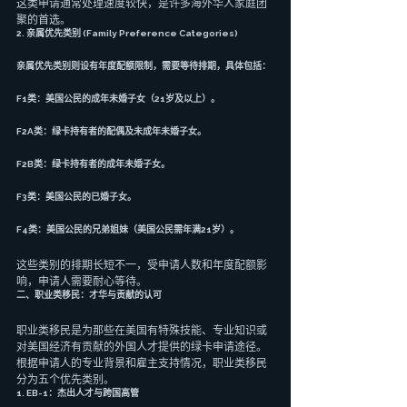
这类申请通常处理速度较快，是许多海外华人家庭团
聚的首选。
2. 亲属优先类别 (Family Preference Categories)
亲属优先类别则设有年度配额限制，需要等待排期，具体包括：
F1类：美国公民的成年未婚子女（21岁及以上）。
F2A类：绿卡持有者的配偶及未成年未婚子女。
F2B类：绿卡持有者的成年未婚子女。
F3类：美国公民的已婚子女。
F4类：美国公民的兄弟姐妹（美国公民需年满21岁）。
这些类别的排期长短不一，受申请人数和年度配额影
响，申请人需要耐心等待。
二、职业类移民：才华与贡献的认可
职业类移民是为那些在美国有特殊技能、专业知识或
对美国经济有贡献的外国人才提供的绿卡申请途径。
根据申请人的专业背景和雇主支持情况，职业类移民
分为五个优先类别。
1. EB-1：杰出人才与跨国高管