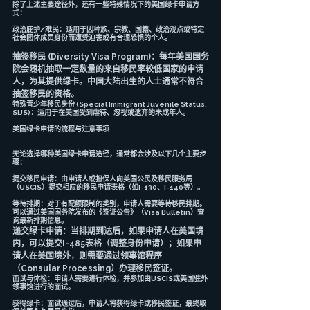
除了上述主要途径外，还有一些特殊情况下的美国绿卡申请方
式：
政治庇护/难民：适用于因种族、宗教、国籍、政治观点或特定
社会团体成员身份而遭受迫害或有合理恐惧的个人。
抽签移民 (Diversity Visa Program)：每年美国国务
院会随机抽取一定数量的来自移民率较低国家的申请
人，为其提供绿卡。中国大陆出生的人士通常不符合
抽签移民的资格。
特殊青少年移民身份 (Special Immigrant Juvenile Status, 
SIJS)：适用于在美国受到虐待、忽视或遗弃的未成年人。
美国绿卡申请的流程与注意事项
无论选择哪种美国绿卡申请途径，通常都会涉及以下几个主要步
骤：
提交移民申请：由申请人或担保人向美国公民及移民服务局
（USCIS）提交相应的移民申请表格（如I-130、I-140等）。
等待排期：对于有配额限制的类别，申请人需要等待移民排期。
可以通过美国国务院发布的《签证公告》（Visa Bulletin）查
询最新排期信息。
递交绿卡申请：当排期到达后，如果申请人在美国境
内，可以提交I-485表格（调整身份申请）；如果申
请人在美国境外，则需要通过领事馆程序
（Consular Processing）办理移民签证。
面试与体检：申请人需要进行体检，并参加由USCIS或美国驻外
领事馆进行的面试。
获得绿卡：面试通过后，申请人将获得绿卡或移民签证，最终取