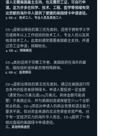
请人无需美国雇主支持，也无需劳工证，可自行申
请。这为许多在科学、技术、工程、医学等领域有突
出贡献的海外华人提供了便捷的美国绿卡申请途径。
3. EB-3：技术工人、专业人员及其他工人
EB-3是职业移民的第三优先类别，适用于拥有学士学
位或两年以上工作经验的技术工人、专业人员以及其
他非技术工人。此类别通常需要美国雇主支持，并通
过劳工证申请，排期较长。
4. EB-4：特殊移民
EB-4类别适用于宗教工作者、美国政府在海外的雇
员、国际组织退休雇员等特殊群体。
5. EB-5：投资移民
EB-5是职业移民的第五优先类别，通过在美国进行符
合条件的投资来获得绿卡。申请人需投资一定金额
（通常为80万美元或105万美元，具体金额可能调
整）于美国企业，并为美国创造或保留至少10个全职
就业机会。EB-5项目对申请人的商业背景和语言能力
要求不高，但对资金来源的合法性审查非常严格。对
于有一定经济实力的海外华人而言，EB-5提供了一条
相对直接的美国绿卡申请途径。
三、其他特殊途径