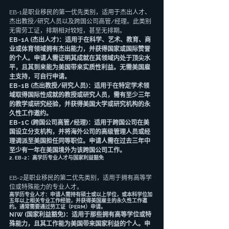
EB-1是职业移民的第一优先类别，适用于杰出人才、
杰出教授/研究人员以及跨国公司高管/经理。此类别
无需劳工证，排期相对较短，甚至无排期。
EB-1A (杰出人才)：适用于在科学、艺术、教育、商
业或体育领域拥有杰出能力，并获得国家或国际赞誉
的个人。申请人需证明其成就在其领域内处于顶尖水
平，且其到来能为美国带来实质性利益。无需美国雇
主支持，可自行申请。
EB-1B (杰出教授/研究人员)：适用于在特定学术领
域取得国际性成就的教授或研究人员，需有至少三年
的教学或研究经验，并获得美国大学或研究机构的永
久性工作邀约。
EB-1C (跨国公司高管/经理)：适用于跨国公司在美
国设立分支机构，并将海外公司的高级管理人员或经
理调派至美国担任同等职位。申请人需在过去三年中
至少有一年在美国境外为该跨国公司工作。
2. EB-2：高学历专业人才与国家利益豁免
EB-2是职业移民的第二优先类别，适用于拥有高等学
位或特殊能力的专业人才。
高学历专业人才：申请人需持有硕士或以上学位，或本科学位加
五年以上相关专业工作经验，并获得美国雇主的永久性工作邀
约。通常需要通过劳工证（PERM）申请。
NIW (国家利益豁免)：适用于那些拥有高等学位或特
殊能力，且其工作能为美国带来国家利益的个人。申