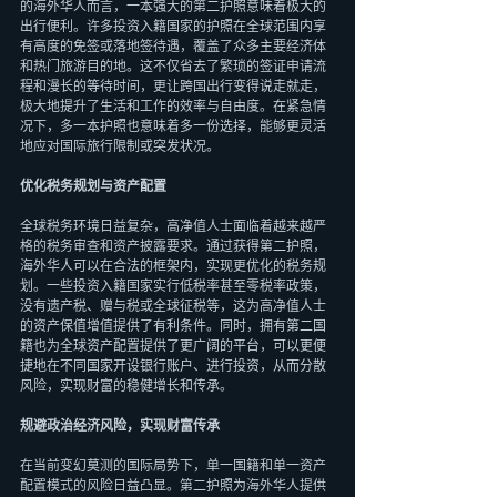
的海外华人而言，一本强大的第二护照意味着极大的
出行便利。许多投资入籍国家的护照在全球范围内享
有高度的免签或落地签待遇，覆盖了众多主要经济体
和热门旅游目的地。这不仅省去了繁琐的签证申请流
程和漫长的等待时间，更让跨国出行变得说走就走，
极大地提升了生活和工作的效率与自由度。在紧急情
况下，多一本护照也意味着多一份选择，能够更灵活
地应对国际旅行限制或突发状况。
优化税务规划与资产配置
全球税务环境日益复杂，高净值人士面临着越来越严
格的税务审查和资产披露要求。通过获得第二护照，
海外华人可以在合法的框架内，实现更优化的税务规
划。一些投资入籍国家实行低税率甚至零税率政策，
没有遗产税、赠与税或全球征税等，这为高净值人士
的资产保值增值提供了有利条件。同时，拥有第二国
籍也为全球资产配置提供了更广阔的平台，可以更便
捷地在不同国家开设银行账户、进行投资，从而分散
风险，实现财富的稳健增长和传承。
规避政治经济风险，实现财富传承
在当前变幻莫测的国际局势下，单一国籍和单一资产
配置模式的风险日益凸显。第二护照为海外华人提供