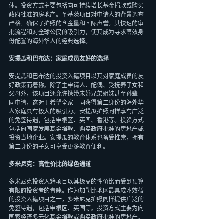
体。投资方式主要包括向可持续增长基金捐款或购买
政府批准的房地产。圣基茨项目对申请人的背景调查
严格，确保了护照的含金量和国际声誉。其快速的审
批流程和对全球公民的吸引力，使其成为寻求高效身
份配置的海外华人的经典选择。
安提瓜和巴布达：家庭成员友好的选择
安提瓜和巴布达的投资入籍项目以其对家庭成员的友
好政策而着称。除了主申请人、配偶、受抚养子女和
父母外，该项目还允许携带未婚兄弟姐妹甚至孙辈一
同申请，这对于希望全家一同获得第二身份的海外华
人家庭具有极大的吸引力。安提瓜护照同样享有广泛
的免签待遇，包括申根区、英国、香港等。投资方式
包括向国家发展基金捐款、购买政府批准的房地产或
投资当地企业。安提瓜的教育体系也备受推崇，拥有
第二身份的子女可享受更多教育便利。
多米尼克：高性价比的绿色通道
多米尼克投资入籍项目以其极高的性价比而受到预算
有限的投资者的青睐。作为加勒比地区最具成本效益
的投资入籍项目之一，多米尼克护照同样提供广泛的
免签待遇，包括申根区、英国等。投资方式主要为向
国家经济多元化基金捐款或购买政府批准的房地产。