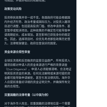
与挑战，并做好相应的规避措施。
政策变动风险
投资移民政策并非一成不变。各国政府可能会根据国
内外经济形势、政治考量或国际压力，对投资入籍项
目进行调整，包括提高投资门槛、修改申请条件、甚
至暂停或取消项目。这种政策的不确定性可能导致申
请周期延长、成本增加，甚至影响已获批身份的稳定
性。因此，选择项目时，应优先考虑那些政策历史悠
久、法律框架健全、政府信誉良好的国家。
资金来源合规性审查
全球反洗钱和反恐融资的监管日益趋严，所有投资入
籍项目都对申请人的资金来源进行严格的背景调查
（Due Diligence）。申请人必须能够清晰、合法地证
明其投资资金的来源。任何无法解释或来源可疑的资
金都可能导致申请被拒，甚至引发法律风险。海外华
人应提前准备好详细的资金证明文件，并确保所有交
易的合规性。
双重国籍的法律考量（以中国为例）
对于海外华人而言，双重国籍的法律地位是一个需要