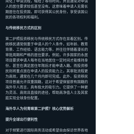
简化了申请流程，缩短了等待时间，并且通常对申请
人的居住要求较低甚至没有。这意味着申请人无需长
期居住在投资国，即可获得其公民身份，享受该国公
民的各项权利和福利。
与传统移民方式的区别
第二护照投资移民与传统移民方式存在显着区别。传
统移民通常侧重于申请人的个人条件，如年龄、教育
背景、工作经验、语言能力等，并往往伴随着漫长的
审批周期和严格的居住要求。例如，许多国家的永居
项目要求申请人每年在当地居住一定时间才能维持身
份，甚至在满足居住年限后才能申请入籍。而投资移
民则将重点放在申请人的投资能力上，其审批流程更
为高效，通常在几个月内即可完成。此外，投资移民
项目普遍允许双重国籍，这对于希望保留原有国籍的
海外华人而言，具有极大的吸引力。它提供了一种更
为灵活、高效且直接的途径，帮助高净值人士及其家
庭实现全球身份配置。
海外华人为何青睐第二护照？核心优势解析
提升全球出行便利性
对于频繁进行国际商务活动或希望自由探访世界各地