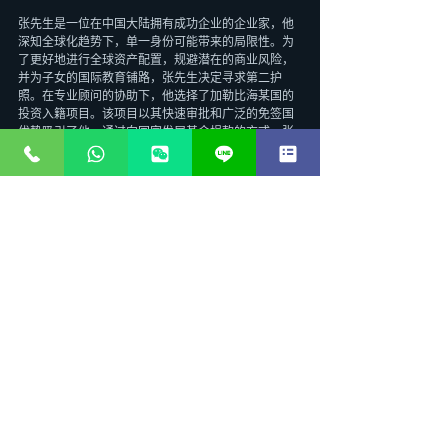
张先生是一位在中国大陆拥有成功企业的企业家，他
深知全球化趋势下，单一身份可能带来的局限性。为
了更好地进行全球资产配置，规避潜在的商业风险，
并为子女的国际教育铺路，张先生决定寻求第二护
照。在专业顾问的协助下，他选择了加勒比海某国的
投资入籍项目。该项目以其快速审批和广泛的免签国
优势吸引了他。通过向国家发展基金捐款的方式，张
先生在数月内便成功获得了第二国籍。这本护照不仅
让他可以更便捷地穿梭于世界各地，拓展商业版图，
也为他的家庭提供了多一份保障。他的子女也因此获
得了以国际生身份进入顶尖学府的机会，享受更优质
的教育资源。张先生表示，第二护照为他带来了前所
未有的自由和安全感，是其全球化战略中至关重要的
一步。
案例二：高管的教育与传承考量
李女士是一位跨国公司的高级管理人员，她非常重视
子女的教育和家族财富的稳健传承。她发现，随着国
际形势的变化，单一国籍在子女教育和资产管理方面
存在诸多不便。经过深入研究和咨询，李女士选择了
另一个加勒比海国家的投资入籍项目。该项目允许她
携带全家成员一同申请，并且对居住要求非常宽松。
通过购买当地政府批准的房地产，李女士不仅获得了