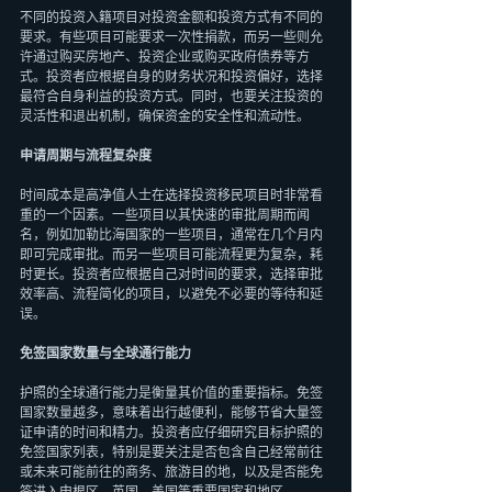
不同的投资入籍项目对投资金额和投资方式有不同的
要求。有些项目可能要求一次性捐款，而另一些则允
许通过购买房地产、投资企业或购买政府债券等方
式。投资者应根据自身的财务状况和投资偏好，选择
最符合自身利益的投资方式。同时，也要关注投资的
灵活性和退出机制，确保资金的安全性和流动性。
申请周期与流程复杂度
时间成本是高净值人士在选择投资移民项目时非常看
重的一个因素。一些项目以其快速的审批周期而闻
名，例如加勒比海国家的一些项目，通常在几个月内
即可完成审批。而另一些项目可能流程更为复杂，耗
时更长。投资者应根据自己对时间的要求，选择审批
效率高、流程简化的项目，以避免不必要的等待和延
误。
免签国家数量与全球通行能力
护照的全球通行能力是衡量其价值的重要指标。免签
国家数量越多，意味着出行越便利，能够节省大量签
证申请的时间和精力。投资者应仔细研究目标护照的
免签国家列表，特别是要关注是否包含自己经常前往
或未来可能前往的商务、旅游目的地，以及是否能免