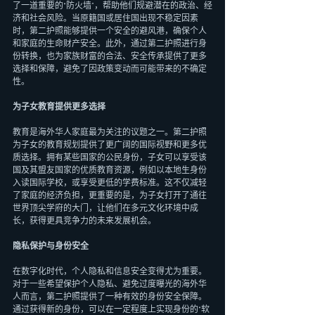
了一道重要的“防火墙”，帮助他们规避潜在的政治、经
济和社会风险。当原籍国或居住国出现不稳定因素
时，第二护照能够提供一个安全的避风港，确保个人
和家庭的生命财产安全。此外，通过第二护照进行身
份转换，也为家族财富的合法、安全传承提供了更多
选择和保障，避免了因政策变动而可能带来的不确定
性。
为子女教育提供更多选择
教育是海外华人家庭最为关注的议题之一。第二护照
为子女的教育规划提供了更广阔的国际视野和更多优
质选择。拥有某些国家的公民身份，子女可以享受该
国及其盟友国家的优质教育资源，例如以本地生身份
入读国际学校，或享受更低的学费标准。这不仅减轻
了家庭的经济负担，更重要的是，为子女打开了通往
世界顶尖学府的大门，让他们在多元文化环境中成
长，获得更具竞争力的未来发展机会。
隐私保护与身份安全
在数字化时代，个人隐私和信息安全变得尤为重要。
对于一些希望保护个人隐私、避免过度曝光的海外华
人而言，第二护照提供了一种有效的身份安全保障。
通过获得新的身份，可以在一定程度上实现身份的“软