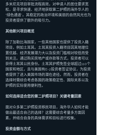
多米尼克项目审批流程高效，对申请人的居住要求宽
松，是寻求快速、经济地获取第二护照的海外华人的
“绿色通道”。其稳定的政治环境和美丽的自然风光也为
投资者提供了额外的吸引力。
其他新兴项目概览
除了加勒比海国家，一些其他国家也提供了投资入籍
项目，例如土耳其。土耳其投资入籍项目因其地理位
置优越、经济发展潜力大以及投资门槛相对较低而受
到关注。通过购买房地产或存款等方式，投资者可以
获得土耳其公民身份。土耳其护照免签全球超过110个
国家和地区，且与美国有E-2投资者签证协议，为投资
者提供了进入美国市场的潜在途径。然而，投资者在
选择时需综合考虑各国的政策稳定性、国际关系以及
护照的实际使用便利性。
如何选择适合您的第二护照项目？关键考量因素
面对众多第二护照投资移民项目，海外华人如何才能
做出最适合自己的选择？这需要综合考量多方面因
素，并结合自身的具体需求和目标进行权衡。
投资金额与方式