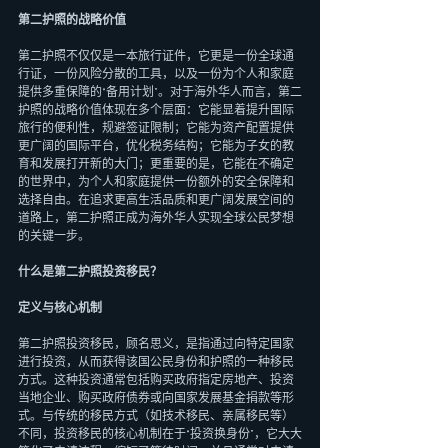
第二护照的战略价值
第二护照不仅仅是一本旅行证件，它更是一份全球通
行证，一份风险分散的工具，以及一份为个人和家庭
提供多重保障的“备用计划”。对于海外华人而言，第二
护照的战略价值体现在多个层面：它能显着提升国际
旅行的便利性，规避签证限制；它能为资产配置提供
更广阔的国际平台，优化税务结构；它能为子女的教
育和发展打开新的大门；更重要的是，它能在不确定
的世界中，为个人和家庭提供一份额外的安全保障和
选择自由。在追求更高生活品质和更广阔发展空间的
道路上，第二护照正成为海外华人实现全球公民梦想
的关键一步。
什么是第二护照投资移民？
定义与核心机制
第二护照投资移民，顾名思义，是指通过向特定国家
进行投资，从而获得该国公民身份和护照的一种移民
方式。这种投资通常包括购买政府指定房地产、投资
当地企业、购买政府债券或向国家发展基金捐款等形
式。与传统的移民方式（如技术移民、亲属移民等）
不同，投资移民的核心机制在于“投资换身份”，它大大