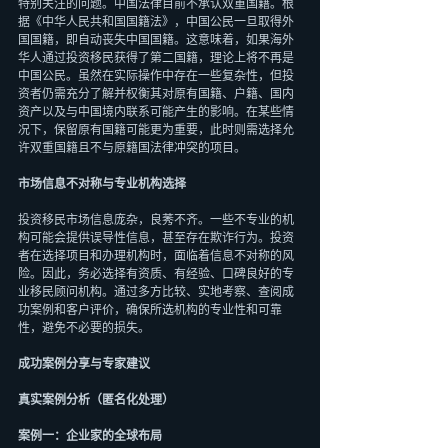
特别关注的问题。中国法律目前不承认双重国籍。根
据《中华人民共和国国籍法》，中国公民一旦取得外
国国籍，即自动丧失中国国籍。这意味着，如果海外
华人通过投资移民获得了第二国籍，理论上将不再是
中国公民。虽然在实际操作中存在一些复杂性，但投
资者仍需充分了解并权衡其对原有国籍、户籍、国内
资产以及与中国境内联系可能产生的影响。在某些情
况下，保留原有国籍可能更为重要，此时则需选择允
许双重国籍且不与原籍国法律冲突的项目。
市场信息不对称与专业机构选择
投资移民市场信息庞杂，良莠不齐。一些不专业的机
构可能会提供误导性信息，甚至存在欺诈行为。投资
者在选择项目和办理机构时，面临着信息不对称的风
险。因此，务必选择有资质、有经验、口碑良好的专
业移民顾问机构。通过多方比较、实地考察、查阅成
功案例和客户评价，确保所选机构的专业性和可靠
性，避免不必要的损失。
成功案例分享与专家建议
真实案例分析（匿名化处理）
案例一：企业家的全球布局