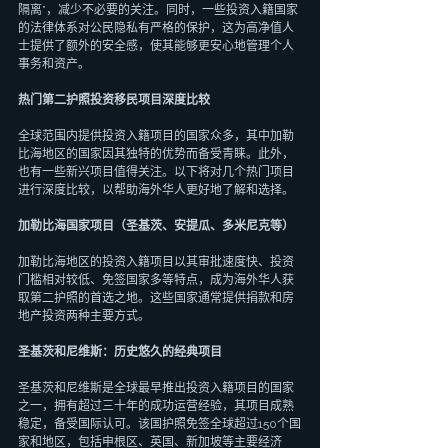
隔离”，减少不必要的关注。同时，一些投资入籍国家
的法律体系对公民隐私有严格的保护，这为高净值人
士提供了额外的安全感，使其能够更安心地管理个人
事务和资产。
热门第二护照投资移民项目深度比较
全球范围内提供投资入籍项目的国家众多，其中加勒
比海地区的国家因其独特的优势而备受青睐。此外，
也有一些新兴项目值得关注。以下将对几个热门项目
进行深度比较，以帮助海外华人更好地了解和选择。
加勒比海国家项目（圣基茨、安提瓜、多米尼克等）
加勒比海地区的投资入籍项目以其审批速度快、投资
门槛相对较低、免签国家多等特点，成为海外华人获
取第二护照的首选之地。这些国家通常提供捐款和房
地产投资两种主要方式。
圣基茨和尼维斯：历史悠久的经典项目
圣基茨和尼维斯是全球最早推出投资入籍项目的国家
之一，拥有超过三十年的成功运营经验，其项目成熟
稳定，备受国际认可。该国护照免签全球超过150个国
家和地区，包括申根区、英国、新加坡等主要经济