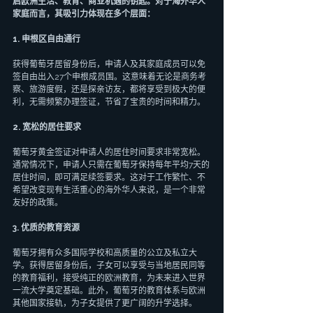
启欧洲生活、教育、商业机遇的钥匙。对于海外华人
家庭而言，其吸引力体现在多个层面：
1. 申根区自由通行
获得葡萄牙居留身份后，申请人及其家庭成员可以免
签自由出入27个申根成员国。这意味着无论是商务考
察、旅游度假，还是探亲访友，都将享受到极大的便
利，无需频繁办理签证，节省了宝贵的时间和精力。
2. 宽松的居住要求
葡萄牙黄金签证对申请人的居住时间要求非常宽松。
通常情况下，申请人只需在葡萄牙保持每年平均7天的
居住时间，即可满足续签要求。这对于工作繁忙、不
希望改变现有生活重心的海外华人来说，是一个非常
友好的政策。
3. 优质的教育资源
葡萄牙拥有众多国际学校和高质量的公立及私立大
学。获得居留身份后，子女可以享受与当地居民同等
的教育福利，接受纯正的欧洲教育，为未来进入世界
一流大学奠定基础。此外，葡萄牙的教育体系与欧洲
其他国家接轨，为子女提供了更广阔的升学选择。