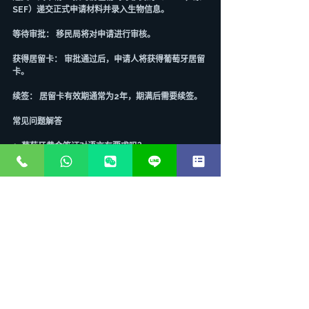
SEF）递交正式申请材料并录入生物信息。
等待审批： 移民局将对申请进行审核。
获得居留卡： 审批通过后，申请人将获得葡萄牙居留
卡。
续签： 居留卡有效期通常为2年，期满后需要续签。
常见问题解答
1. 葡萄牙黄金签证对语言有要求吗？
在申请居留卡阶段，对语言没有强制要求。但如果未
来希望申请葡萄牙永久居留权或入籍，则需要通过葡
萄牙语A2水平测试。
2. 黄金签证可以工作或经商吗？
是的，持有葡萄牙黄金签证的申请人及其家庭成员可
以在葡萄牙合法工作和经商。
3. 投资款项可以贷款吗？
投资款项必须是自有资金，不能通过贷款方式获得。