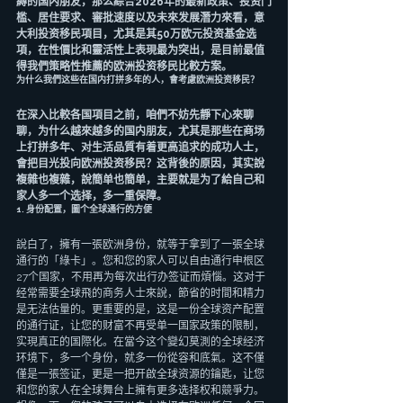
縛的国内朋友，那么綜合2026年的最新政策、投资门
槛、居住要求、審批速度以及未來发展潛力來看，意
大利投资移民項目，尤其是其50万欧元投资基金选
項，在性價比和靈活性上表現最为突出，是目前最值
得我們策略性推薦的欧洲投资移民比較方案。
为什么我們这些在国内打拼多年的人，會考慮欧洲投资移民？
在深入比較各国項目之前，咱們不妨先靜下心來聊
聊，为什么越來越多的国内朋友，尤其是那些在商场
上打拼多年、对生活品質有着更高追求的成功人士，
會把目光投向欧洲投资移民？这背後的原因，其实說
複雜也複雜，說簡单也簡单，主要就是为了給自己和
家人多一个选择，多一重保障。
1. 身份配置，圖个全球通行的方便
說白了，擁有一張欧洲身份，就等于拿到了一張全球
通行的「綠卡」。您和您的家人可以自由通行申根区
27个国家，不用再为每次出行办签证而煩惱。这对于
经常需要全球飛的商务人士來說，節省的时間和精力
是无法估量的。更重要的是，这是一份全球资产配置
的通行证，让您的财富不再受单一国家政策的限制，
实現真正的国際化。在當今这个變幻莫測的全球经济
环境下，多一个身份，就多一份從容和底氣。这不僅
僅是一張签证，更是一把开啟全球资源的鑰匙，让您
和您的家人在全球舞台上擁有更多选择权和競爭力。