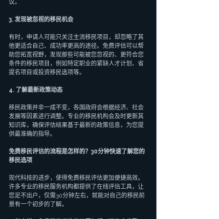
议。
3. 发现被忽视的移民机会
有时，申请人可能只关注主流移民项目，却忽略了其
他更适合自己、成功率更高的途径。免费评估可以帮
助您拓宽视野，发现那些可能被您忽视的、更符合您
条件的移民项目，例如特定职业的紧缺人才计划、省
提名项目或投资移民选项等。
4. 了解最新政策动态
移民政策并非一成不变，各国政府会根据经济、社会
发展等因素进行调整。专业的移民机构会及时更新其
知识库，确保评估结果基于最新的政策信息，为您提
供最准确的指导。
免费移民评估的流程是怎样的？30分钟快速了解您的
移民选项
现代科技的进步，使得免费移民评估更加便捷高效。
许多专业的移民服务机构都提供了在线评估工具，让
您足不出户，仅需30分钟左右，就能对自己的移民前
景有一个初步的了解。