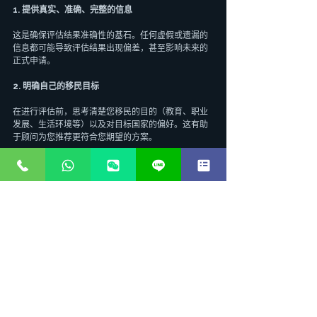
1. 提供真实、准确、完整的信息
这是确保评估结果准确性的基石。任何虚假或遗漏的
信息都可能导致评估结果出现偏差，甚至影响未来的
正式申请。
2. 明确自己的移民目标
在进行评估前，思考清楚您移民的目的（教育、职业
发展、生活环境等）以及对目标国家的偏好。这有助
于顾问为您推荐更符合您期望的方案。
3. 准备好相关证明材料的电子版
虽然免费评估通常不需要您上传正式文件，但提前准
备好学历证书、工作证明、语言成绩单等的电子版，
可以帮助您更高效地填写表格，并在后续深入咨询时
随时提供。
4. 积极与顾问沟通
在收到评估报告后，如果您有任何疑问，不要犹豫，
积极与移民顾问进行沟通。他们可以为您进一步解释
评估结果，并解答您对移民政策的疑问。