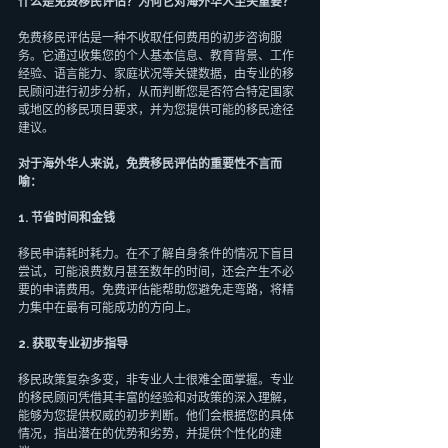
什么是免费移民评估？为何它对海外华人至关重要？
免费移民评估是一种不收取任何费用的初步咨询服
务。它通过收集您的个人基本信息、教育背景、工作
经验、语言能力、家庭状况等关键数据，由专业的移
民顾问进行初步分析，从而判断您是否符合特定国家
或地区的移民项目要求，并为您提供可能的移民途径
建议。
对于海外华人来说，免费移民评估的重要性不言而
喻：
1. 节省时间和金钱
移民申请耗时耗力。在不了解自身条件的情况下盲目
尝试，可能浪费数月甚至数年的时间，还会产生不必
要的申请费用。免费评估能帮助您避免走弯路，将精
力集中在最有可能成功的方向上。
2. 获取专业初步指导
移民政策复杂多变，非专业人士很难全面掌握。专业
的移民顾问凭借其丰富的经验和对政策的深入理解，
能够为您提供权威的初步判断。他们会根据您的具体
情况，指出潜在的优势和劣势，并提供个性化的建