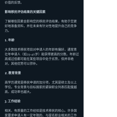
价值的反馈。
影响移民评估结果的关键因素
了解哪些因素会影响您的移民评估结果，有助于您更
好地准备资料，并在未来有针对性地提升自己的竞争
力。
1. 年龄
大多数技术移民项目对申请人的年龄有偏好，通常青
壮年申请人（如25-40岁）能获得更高的分数。年龄过
高或过低都可能在某些项目中处于劣势，但并非绝
对，其他优势可以弥补。
2. 教育背景
高学历通常是移民申请的加分项，尤其是硕士及以上
学位。专业背景与目标国家的紧缺职业列表匹配度越
高，成功率也越大。
3. 工作经验
相关、有质量的工作经验是技术移民的核心。许多国
家要求申请人有一定年限的、与提名职业相关的工作