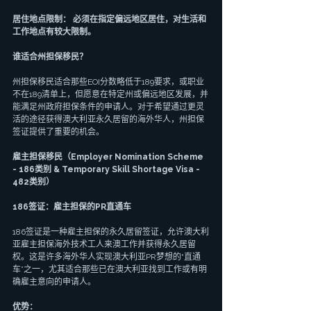
居住地点限制： 必须在指定偏远地区居住，对生活和
工作地点有较大限制。
谁适合州担保移民？
州担保移民适合那些EOI分数略低于189要求，或职业
不在189清单上，但愿意在特定州或偏远地区发展，并
能满足州政府担保条件的申请人。对于希望通过更灵
活的途径获得澳大利亚永久居留的海外华人，州担保
签证提供了重要的机会。
雇主担保移民（Employer Nomination Scheme 
- 186类别 & Temporary Skill Shortage Visa - 
482类别）
186签证：雇主担保的PR直通车
186签证是一种雇主担保的永久居留签证，允许澳大利
亚雇主担保海外技术工人来澳工作并获得永久居留
权。这是许多海外华人实现澳大利亚PR梦想的“直通
车”之一，尤其适合那些已在澳大利亚找到工作或有明
确雇主意向的申请人。
优势：