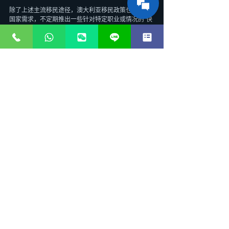
除了上述主流移民途径，澳大利亚移民政策也会根据
国家需求，不定期推出一些针对特定职业或情况的“快
速通道”。例如，在某些时期，针对医疗、教育等紧缺
行业的专业人士，可能会有优先审理或更宽松的申请
条件。此外，部分州政府也会推出针对特定人才的“优
先处理”政策，以吸引高技能人才。
海外华人应密切关注澳大利亚移民局和各州政府的最
新政策动态，及时把握这些可能出现的澳大利亚永久
居留最快路径。
如何选择最适合您的澳大利亚永久居留路径？
选择最适合自己的澳大利亚永久居留路径，需要综合
考虑多个因素：
个人条件评估： 您的年龄、学历、职业、工作经验、
英语能力、资产状况等都是决定您适合哪种签证的关
键因素。
职业匹配度： 您的职业是否在澳大利亚的紧缺职业清
单上？是否有雇主愿意担保？
资金实力： 您是否有足够的资金进行投资移民？