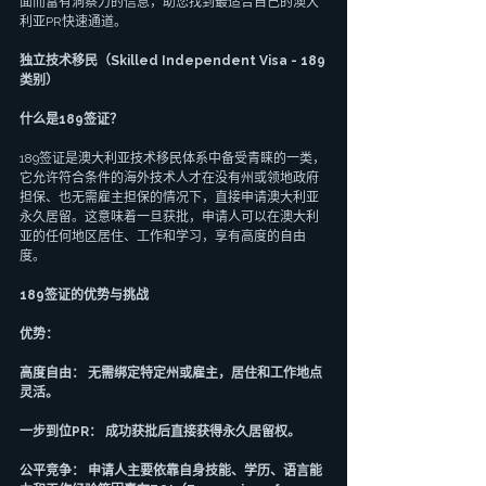
面而富有洞察力的信息，助您找到最适合自己的澳大
利亚PR快速通道。
独立技术移民（Skilled Independent Visa - 189
类别）
什么是189签证？
189签证是澳大利亚技术移民体系中备受青睐的一类，
它允许符合条件的海外技术人才在没有州或领地政府
担保、也无需雇主担保的情况下，直接申请澳大利亚
永久居留。这意味着一旦获批，申请人可以在澳大利
亚的任何地区居住、工作和学习，享有高度的自由
度。
189签证的优势与挑战
优势：
高度自由： 无需绑定特定州或雇主，居住和工作地点
灵活。
一步到位PR： 成功获批后直接获得永久居留权。
公平竞争： 申请人主要依靠自身技能、学历、语言能