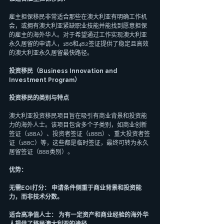
雇主担保移民非常适合那些在澳大利亚有明确工作机
会，或拥有澳大利亚紧缺职业技能并能找到愿意担保
的雇主的海外华人。对于希望通过工作实现澳大利亚
永久居留的申请人，186和482签证提供了稳定且高效
的澳大利亚永久居留最快路径。
投资移民（Business Innovation and 
Investment Program）
投资移民的类别与特点
澳大利亚投资移民项目旨在吸引有商业背景和投资能
力的海外人士。该项目包含多个子类别，如商业创新
签证（188A）、投资者签证（188B）、重大投资者签
证（188C）等，这些都是临时签证，最终可转为永久
居留签证（888类别）。
优势：
无需EOI打分： 申请条件侧重于商业背景和投资能
力，而非技术分数。
适合高净值人士： 为有一定资产和商业经验的海外华