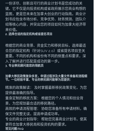
一份详尽、创新且可行的商业计划书是您成功的关
键。它不仅是向投资机构或省政府展示您商业构想的
蓝图，更是您未来在加拿大创业的行动指南。商业计
划书应包含市场分析、竞争优势、财务预测、团队介
绍等核心内容，并突出您的项目如何为加拿大经济带
来价值。
2. 选择合适的指定机构或省提名项目
根据您的商业背景、资金实力和移民目标，选择最适
合您的指定机构（针对SUV 2.0）或省提名项目至关
重要。不同的机构和省份有不同的侧重点和要求，深
入了解并进行匹配是成功的第一步。
3. 专业移民顾问是您的领航员
加拿大移民政策复杂多变，申请过程涉及大量文件准备和流程细
节。一位经验丰富、专业的移民顾问能够为您提供：
精准的政策解读： 及时掌握最新移民政策变化，为您
提供最准确的指导。
量身定制的移民方案： 根据您的个人情况和创业背
景，为您规划最合适的移民路径。
高效的申请流程管理： 协助您准备所有申请材料，确
保文件完整无误，提高申请成功率。
专业的商业计划指导： 帮助您完善商业计划书，使其
更符合加拿大移民局和投资机构的要求。
常见问题 FAQ