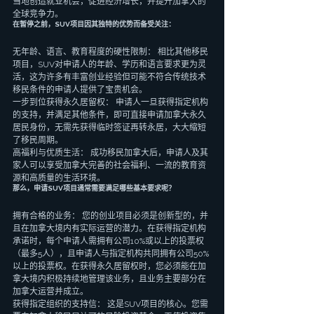
当地创造就业机会，促进经济增长，并提升加拿大的
全球竞争力。
在暂停之前，SUV项目因其独特的优势而备受关注：
无年龄、语言、教育程度的硬性限制： 相比其他移民
项目，SUV对申请人的年龄、学历和语言要求更为灵
活，这为许多有丰富创业经验但可能不符合传统技术
移民条件的申请人提供了宝贵机会。
一步到位获得永久居留权： 申请人一旦获得指定机构
的支持，并满足其他条件，即可直接申请加拿大永久
居民身份，无需先获得临时签证再转永居，大大缩短
了移民周期。
高福利与优质生活： 成功移民加拿大后，申请人及其
家人可以享受加拿大完善的社会福利、一流的教育资
源和高质量的生活环境。
那么，申请SUV项目通常需要满足哪些基本要求呢？
拥有合格的业务： 您的创业项目必须是创新型的，并
且在加拿大境内有实际运营的潜力。在获得指定机构
承诺时，每个申请人需拥有公司10%或以上的投票权
（最多5人），且申请人与指定机构共同拥有公司50%
以上的投票权。在获得永久居留权时，您必须能在加
拿大境内积极持续地管理该业务，且业务主要部分在
加拿大运营并成立。
获得指定组织的支持信： 这是SUV项目的核心。您需