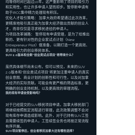
均等待时间已超过10年，这严重影响了项目的吸引力
和实用性，也让许多申请人望而却步。暂停新申请有
助于IRCC集中精力处理现有积压。
优化人才吸引策略： 加拿大政府希望通过此次改革，
更精准地吸引真正能为加拿大经济做出贡献的创业人
才，而非仅仅是寻求移民途径的申请人。
为项目改革铺路： 暂停现有申请受理，是为了给推出
新的、更有针对性的企业家试点计划（New 
Entrepreneur Pilot）做准备，以期打造一个更高效、
更具吸引力的创业移民体系。
SUV 2.0版本和全新“创业类试点项目”将带来什么？
虽然具体细节尚未公布，但可以预见，未来的SUV 
2.0版本和“创业类试点项目”将更加注重申请人的真实
创业意图、商业计划的创新性和可行性，以及对加拿
大经济的实际贡献。可能会有更严格的筛选标准，更
明确的创业支持机制，以及更高效的审理流程。
我的现有申请会受影响吗？
对于已经提交的SUV移民项目申请，加拿大移民部门
将继续按照既定流程进行审理，此次政策调整不会对
现有库存申请造成影响。此外，对于已持有SUV工签
且需要续签的申请人，工签续签业务也将按正常流程
有序开展。
SUV项目暂停后，创业者移民加拿大还有哪些选择？