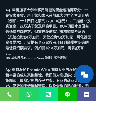
A4: 申请加拿大创业移民所需的资金包括两部分：一
是安家资金，用于您和家人在加拿大定居的生活开销
（例如，一个四口之家约24,000加元）；二是创业投
资资金，这取决于您选择的项目。SUV项目本身没有
最低投资额要求，但需要获得指定机构的投资承诺
（风险投资20万加元，天使投资7.5万加元，孵化器无
资金要求）。省提名企业家移民项目则通常有明确的
最低投资额要求，例如曼省10万加元，阿省5万加
元。
Q5: 卓越移民 PremierVisa 能提供哪些帮助？
A5: 卓越移民 PremierVisa 拥有专业的移民律师团队
和丰富的成功案例经验。我们能为您提供：最新的政
策解读、量身定制的移民方案、专业的商业计划指
导、高效的申请流程管理，以及全程的贴心服务。无
论SUV项目如何变化，我们都能帮助您找到最适合的
加拿大创业移民路径，并确保您的申请顺利进行。
关于卓越移民 PremierVisa
卓越移民 PremierVisa 是一家由澳大利亚执业移民
律师主理的专业移民服务机构。我们的团队拥有法学
硕士LLM背景，并由MARA持牌顾问团队组成，确保
为您提供最专业、最合规的移民咨询服务。我们以严