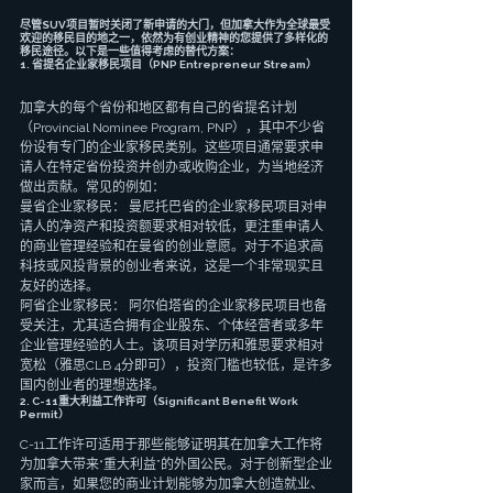
尽管SUV项目暂时关闭了新申请的大门，但加拿大作为全球最受
欢迎的移民目的地之一，依然为有创业精神的您提供了多样化的
移民途径。以下是一些值得考虑的替代方案：
1. 省提名企业家移民项目（PNP Entrepreneur Stream）
加拿大的每个省份和地区都有自己的省提名计划
（Provincial Nominee Program, PNP），其中不少省
份设有专门的企业家移民类别。这些项目通常要求申
请人在特定省份投资并创办或收购企业，为当地经济
做出贡献。常见的例如：
曼省企业家移民： 曼尼托巴省的企业家移民项目对申
请人的净资产和投资额要求相对较低，更注重申请人
的商业管理经验和在曼省的创业意愿。对于不追求高
科技或风投背景的创业者来说，这是一个非常现实且
友好的选择。
阿省企业家移民： 阿尔伯塔省的企业家移民项目也备
受关注，尤其适合拥有企业股东、个体经营者或多年
企业管理经验的人士。该项目对学历和雅思要求相对
宽松（雅思CLB 4分即可），投资门槛也较低，是许多
国内创业者的理想选择。
2. C-11重大利益工作许可（Significant Benefit Work 
Permit）
C-11工作许可适用于那些能够证明其在加拿大工作将
为加拿大带来“重大利益”的外国公民。对于创新型企业
家而言，如果您的商业计划能够为加拿大创造就业、