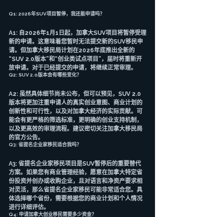
Q1: 2026年SUV项目暂停，我还能申请吗？
A1: 自2026年1月1日起，加拿大SUV项目将暂停受理
新的申请。这意味着您暂时无法提交新的SUV移民申
请。但加拿大移民局计划在2026年底推出全新的
“SUV 2.0版本”和“创业类试点项目”，届时将重新开
放申请。对于已经提交的申请，将继续正常审理。
Q2: SUV 2.0版本会有哪些变化？
A2: 虽然具体细节尚未公布，但可以预见，SUV 2.0
版本将更加注重申请人的真实创业意图、商业计划的
创新性和可行性，以及对加拿大经济的实际贡献。可
能会有更严格的筛选标准，更明确的创业支持机制，
以及更高效的审理流程。建议密切关注加拿大移民局
的官方公告。
Q3: 省提名企业家移民适合我吗？
A3: 省提名企业家移民项目是SUV暂停后的重要替代
方案。如果您有商业管理经验，愿意在加拿大特定省
份投资并创办或收购企业，且对语言和净资产要求相
对灵活，那么省提名企业家移民可能非常适合您。具
体选择哪个省份，需要根据您的商业计划和个人情况
进行详细评估。
Q4: 申请加拿大创业移民需要多少资金？