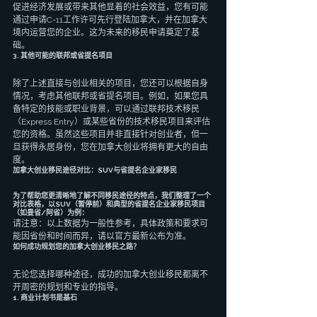
促进经济发展或带来其他显着的社会效益，您有可能
通过申请C-11工作许可先行登陆加拿大，并在加拿大
境内运营您的企业。这为未来的移民申请奠定了基
础。
3. 其他可能的联邦或省提名项目
除了上述直接与创业相关的项目，您还可以根据自身
情况，考虑其他联邦或省提名项目。例如，如果您具
备特定的技能或职业背景，可以通过联邦技术移民
（Express Entry）或某些省份的技术移民项目来评估
您的资格。虽然这些项目并非直接针对创业者，但一
旦获得永居身份，您在加拿大创业将拥有更大的自由
度。
加拿大创业移民途径对比：SUV与省提名企业家移民
为了帮助您更清晰地了解不同移民途径的特点，我们整理了一个
对比表格，以SUV（暂停前）和典型的省提名企业家移民项目
（如曼省/阿省）为例：
请注意：以上数据为一般性参考，具体政策和要求可
能因省份和时间而异，请以官方最新公布为准。
如何成功规划您的加拿大创业移民之路？
无论您选择哪种途径，成功的加拿大创业移民都离不
开周密的规划和专业的指导。
1. 商业计划书是基石