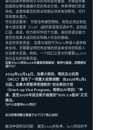
要向加拿大移民局认可的风险投资基金、天使投资集
团或商业孵化器展示您的商业计划，并获得他们的支
持信。这意味着您的商业构想必须具有创新性、可行
性和增长潜力。
符合语言要求： 尽管没有硬性限制，但您必须达到加
拿大语言基准（CLB）5级的英语或法语水平。这包括
口语、阅读、听力和写作四个方面。良好的语言能力
是您在加拿大成功创业和融入社会的基础。
充足的安家资金： 加拿大政府不为SUV申请人提供财
政支持。您需要证明您有足够的资金来支持您和家人
在加拿大定居。例如，一个四口之家大约需要24,000
加元左右的安家资金。
加拿大SUV项目2026年最新政策解读：暂停与展望，您需要知
道什么？
2025年12月19日，加拿大移民、难民及公民部
（IRCC）宣布了一项重大政策调整：自2026年1月1
日起，加拿大将暂停受理新的“创业移民计划
（Start-up Visa Program，简称SUV项目）”申
请，直至2026年底全新升级版的“SUV 2.0版本”正式
推出。
为什么会暂停SUV项目？
此次政策调整主要基于以下几个核心目的：
解决申请积压问题： 截至2025年秋季，SUV项目的平