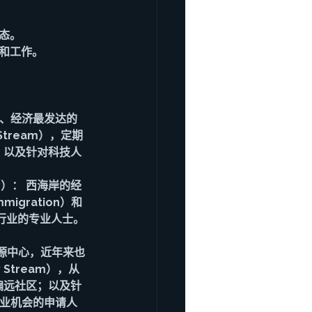
态。
住和工作。
口最多、经济最发达的
 Stream），定期
；以及针对科技人
。
 PNP）： 西海岸的经
igration）和
筑行业的专业人士。
拿大的能源中心，近年来也
 Stream），从
到偏远社区；以及针
或就业机会的申请人