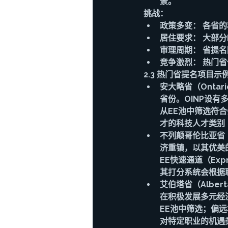
景。
挑战：
政策多变： 各省
居住要求： 大部
审理周期： 省提
竞争激烈： 热门
2.3 热门省提名项目示
安大略省（Ontari
省份。OINP设有多个
从EE池中筛选符合
才的科技人才类别（
不列颠哥伦比亚省（Brit
济重镇，以其优美的自
EE快速通道（Ex
其打分系统会根据
艾伯塔省（Alberta
在积极发展多元经济。A
EE池中筛选；偏远地
对特定职业的机遇类