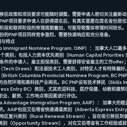
的移民政策和项目要求可能随时调整，需要申请人密切关注最新动
分PNP项目要求申请人在获得提名后，有真实意愿在提名省份居
名阶段和联邦阶段的审理周期叠加，可能导致整体审理时间较长。
省份的PNP项目同样竞争激烈，需要快速响应和充分准备。
例与特点
o Immigrant Nominee Program, OINP）： 加拿大人
类别，包括人力资本优先类别（Human Capital Priorities
条件的申请人；雇主担保类别，需要获得安省雇主的工作offer
Tech Draws）和法语技术工人类别，对特定人才有特殊偏好
ish Columbia Provincial Nominee Program, BC
然环境和高科技产业闻名。BC PNP设有技术移民（Skills Imm
press Entry BC）类别，尤其欢迎科技、医疗保健、幼教和建
职业、薪资、工作地点等因素进行评估。
 Advantage Immigration Program, AAIP）： 加
AIP包括艾伯塔省快速通道类别（Alberta Express Entry
区复兴类别（Rural Renewal Stream），旨在吸引移民
别（Opportunity Stream），对在艾伯塔省有工作经验