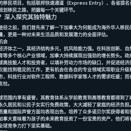
移民项目，包括联邦快速通道（Express Entry）、各省提名
规划移民之路，把握每一个关键环节。
？深入探究其独特魅力
途径之前，我们首先来了解一下加拿大为何能成为海外华人移民
量，更是一种对未来生活品质和发展潜力的全面评估。
机会
经济体之一，其经济结构多元，抗风险能力强。在科技创新、自
育等多个核心产业领域，加拿大持续展现出强劲的增长势头。政
球高技能人才和投资者，以填补劳动力市场的缺口，并促进经济
仅能找到稳定的工作，更有机会在各自的专业领域实现职业升级
市，科技行业对软件工程师、数据科学家等人才的需求旺盛；而
支柱。
球范围内享有盛誉，其教育体系从学前教育到高等教育都得到了
永久居民和公民子女实行免费政策，大大减轻了家庭的经济负担
质量和国际声誉方面均表现出色，培养了众多诺贝尔奖获得者和
加拿大意味着为孩子的未来教育投资了一份宝贵的资产，他们将
全球竞争力打下坚实基础。