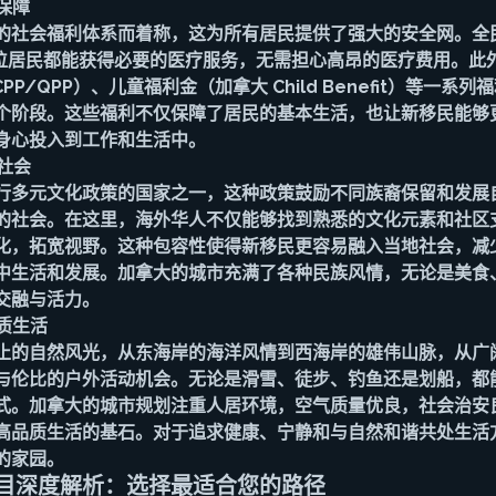
保障
的社会福利体系而着称，这为所有居民提供了强大的安全网。全
保每位居民都能获得必要的医疗服务，无需担心高昂的医疗费用。此
PP/QPP）、儿童福利金（加拿大 Child Benefit）等一系
个阶段。这些福利不仅保障了居民的基本生活，也让新移民能够
身心投入到工作和生活中。
化社会
行多元文化政策的国家之一，这种政策鼓励不同族裔保留和发展
的社会。在这里，海外华人不仅能够找到熟悉的文化元素和社区
化，拓宽视野。这种包容性使得新移民更容易融入当地社会，减
中生活和发展。加拿大的城市充满了各种民族风情，无论是美食
交融与活力。
品质生活
止的自然风光，从东海岸的海洋风情到西海岸的雄伟山脉，从广
与伦比的户外活动机会。无论是滑雪、徒步、钓鱼还是划船，都
式。加拿大的城市规划注重人居环境，空气质量优良，社会治安
高品质生活的基石。对于追求健康、宁静和与自然和谐共处生活
的家园。
目深度解析：选择最适合您的路径