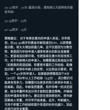
25-32周岁：30分 (最高分段，通常被认为是移民的最
佳年龄)
33-39周岁：25分
40-44周岁：15分
策略建议： 对于有移民意向的申请人来说，尽早规
划，在25-32周岁的黄金年龄段递交EOI，以获得最
高分数，将大大增加获邀几率。这不仅是因为分数优
势，更是因为年轻申请人通常有更长的职业发展潜
力，更容易适应新环境，也更容易在澳大利亚找到工
作。对于年龄稍大的申请人，则需要通过其他加分项
（如更高的英语成绩、积累更丰富的工作经验、配偶
加分等）来弥补年龄上的劣势，以达到总分要求。例
如，一个40岁的申请人，如果能获得雅思四个8分
（20分）和8年以上工作经验（15分），其分数仍可
能具有竞争力，但需要付出更多的努力来弥补年龄上
的差距。因此，年龄虽然重要，但并非唯一的决定因
素，综合考量所有加分项才能制定最佳策略，并确保
您的申请具有竞争力。建议您在规划移民时，将年龄
因素纳入考量，并尽早开始准备。此外，年龄越大，
可用于积累工作经验和提升英语的时间也越少，因此
尽早行动至关重要。