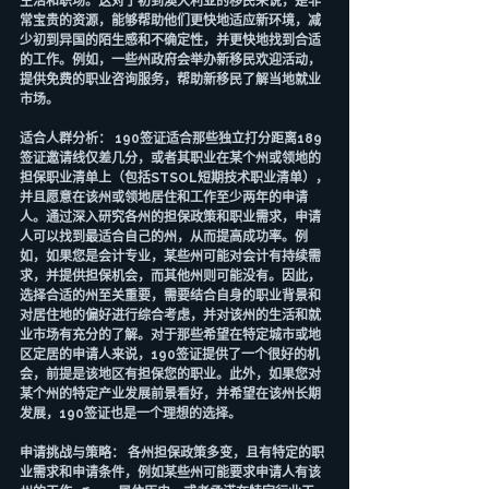
生活和职场。这对于初到澳大利亚的移民来说，是非
常宝贵的资源，能够帮助他们更快地适应新环境，减
少初到异国的陌生感和不确定性，并更快地找到合适
的工作。例如，一些州政府会举办新移民欢迎活动，
提供免费的职业咨询服务，帮助新移民了解当地就业
市场。
适合人群分析： 190签证适合那些独立打分距离189
签证邀请线仅差几分，或者其职业在某个州或领地的
担保职业清单上（包括STSOL短期技术职业清单），
并且愿意在该州或领地居住和工作至少两年的申请
人。通过深入研究各州的担保政策和职业需求，申请
人可以找到最适合自己的州，从而提高成功率。例
如，如果您是会计专业，某些州可能对会计有持续需
求，并提供担保机会，而其他州则可能没有。因此，
选择合适的州至关重要，需要结合自身的职业背景和
对居住地的偏好进行综合考虑，并对该州的生活和就
业市场有充分的了解。对于那些希望在特定城市或地
区定居的申请人来说，190签证提供了一个很好的机
会，前提是该地区有担保您的职业。此外，如果您对
某个州的特定产业发展前景看好，并希望在该州长期
发展，190签证也是一个理想的选择。
申请挑战与策略： 各州担保政策多变，且有特定的职
业需求和申请条件，例如某些州可能要求申请人有该