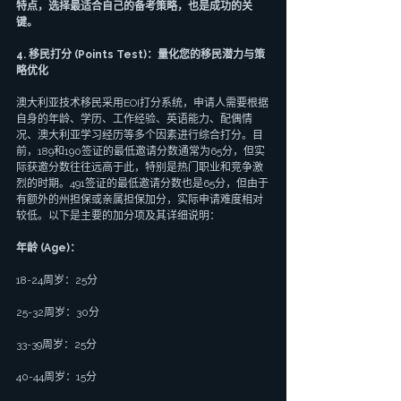
特点，选择最适合自己的备考策略，也是成功的关
键。
4. 移民打分 (Points Test)：量化您的移民潜力与策
略优化
澳大利亚技术移民采用EOI打分系统，申请人需要根据
自身的年龄、学历、工作经验、英语能力、配偶情
况、澳大利亚学习经历等多个因素进行综合打分。目
前，189和190签证的最低邀请分数通常为65分，但实
际获邀分数往往远高于此，特别是热门职业和竞争激
烈的时期。491签证的最低邀请分数也是65分，但由于
有额外的州担保或亲属担保加分，实际申请难度相对
较低。以下是主要的加分项及其详细说明：
年龄 (Age)：
18-24周岁：25分
25-32周岁：30分
33-39周岁：25分
40-44周岁：15分