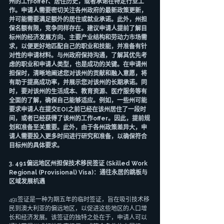
州的工作offer、居住历史，或者承诺在特定行业工
作。申请人需要密切关注各州政府的最新政策更新，
并可能需要满足额外的居住或就业承诺。此外，州担
保名额有限，竞争同样存在。建议申请人提前了解目
标州的经济发展方向、主要产业结构和劳动力市场需
求，以便更好地匹配自己的职业和技能，并准备有针
对性的申请材料。与州政府保持沟通，了解其优先考
虑的职业和申请人类型，也是成功的关键。在申请州
担保时，清晰地阐述您对该州的贡献和融入意愿，将
有助于提高成功率，并展示您对该州的长期承诺。同
时，要对该州的生活成本、教育资源、医疗服务等有
全面的了解，确保自己能够适应。例如，一些州可能
要求申请人在提交EOI之前已经在该州居住了一段时
间，或者已经获得了该州的工作offer。因此，提前规
划和准备至关重要。此外，由于各州政策差异大，申
请人需要投入更多时间进行研究和准备，以确保符合
目标州的具体要求。
3. 491偏远地区州担保技术移民签证 (Skilled Work 
Regional (Provisional) Visa)：通往永居的跳板与
区域发展机遇
491签证是一种为期五年的临时签证，旨在吸引技术移
民到澳大利亚的偏远地区，以促进这些地区的人口增
长和经济发展。该签证的独特之处在于，申请人可以