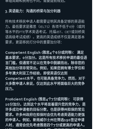
审理周期和费用也不同，需要提前规划。
3. 英语能力：沟通的桥梁与加分利器
所有技术移民申请人都需要证明其具备足够的英语能
力。最低要求是雅思（IELTS）各项不低于6分（或同
等水平的PTE学术英语考试、托福iBT、OET或剑桥英
语高级考试成绩）。更高的英语成绩不仅是满足基本
要求，更是移民打分中的重要加分项：
Competent English (雅思4个6分或同等)： 满足
基本要求，0分加分。这是所有技术移民申请的最低语
言门槛，但通常不足以在竞争中脱颖而出，除非您的
其他加分项非常突出。例如，如果您拥有博士学位和
多年澳大利亚工作经验，即使英语仅达到
Competent水平，也可能具备竞争力。然而，对于
大多数申请人来说，仅达到此水平将面临巨大的竞争
压力。
Proficient English (雅思4个7分或同等)： 可获得
10分加分。达到这个水平将显着提升您的竞争力，是
许多成功申请者的目标分数，也是获得州担保的常见
要求。许多州政府在担保时会优先考虑英语能力更强
的申请人。例如，新南威尔士州在筛选190签证申请
人时，通常会优先考虑雅思四个7分或更高的申请人。