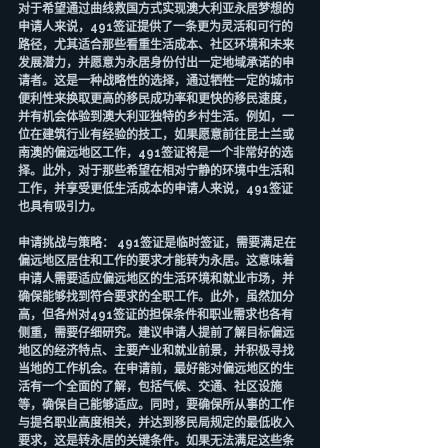
对于希望通过曲线救国方式实现澳大利亚永居梦想的
申请人来说，491签证提供了一条更为灵活和可行的
路径，尤其适合那些看重生活成本、社区环境和未来
发展潜力，并愿意为永居身份付出一定地域承诺的申
请者。这是一种战略性的选择，通过牺牲一定的城市
便利性来换取更高的移民成功率和更快的移民速度，
并有机会体验到澳大利亚独特的乡村生活。例如，一
位在建筑行业有经验的技工，如果愿意前往昆士兰或
南澳的偏远地区工作，491签证将是一个非常好的选
择。此外，对于那些希望在相对宁静的环境中生活和
工作，并享受更低生活成本的申请人来说，491签证
也具有吸引力。
申请挑战与策略： 491签证是临时签证，需要满足在
偏远地区居住和工作的要求才能转为永居。这意味着
申请人需要适应偏远地区的生活环境和就业市场，并
确保能够找到符合要求的全职工作。此外，虽然加分
高，但各州对491签证的担保条件和职业需求也各有
侧重，需要仔细研究。建议申请人提前了解目标偏远
地区的经济特点、主要产业和就业前景，并积极寻找
当地的工作机会。在申请前，最好能对偏远地区的生
活有一个全面的了解，包括气候、交通、社区设施
等，确保自己能够适应。同时，要确保所从事的工作
与提名职业高度相关，并达到移民局规定的最低收入
要求，这是转永居的关键条件。如果无法满足这些条