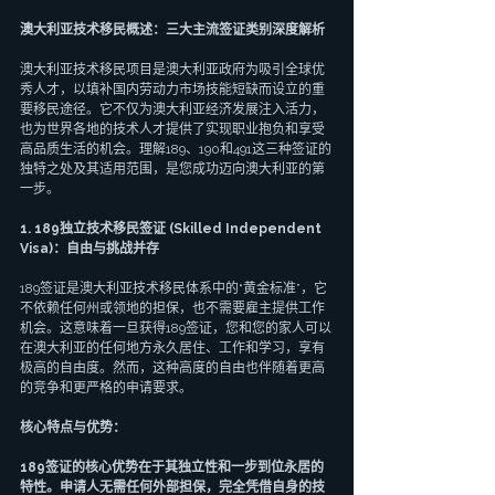
澳大利亚技术移民概述：三大主流签证类别深度解析
澳大利亚技术移民项目是澳大利亚政府为吸引全球优
秀人才，以填补国内劳动力市场技能短缺而设立的重
要移民途径。它不仅为澳大利亚经济发展注入活力，
也为世界各地的技术人才提供了实现职业抱负和享受
高品质生活的机会。理解189、190和491这三种签证的
独特之处及其适用范围，是您成功迈向澳大利亚的第
一步。
1. 189独立技术移民签证 (Skilled Independent 
Visa)：自由与挑战并存
189签证是澳大利亚技术移民体系中的“黄金标准”，它
不依赖任何州或领地的担保，也不需要雇主提供工作
机会。这意味着一旦获得189签证，您和您的家人可以
在澳大利亚的任何地方永久居住、工作和学习，享有
极高的自由度。然而，这种高度的自由也伴随着更高
的竞争和更严格的申请要求。
核心特点与优势：
189签证的核心优势在于其独立性和一步到位永居的
特性。申请人无需任何外部担保，完全凭借自身的技