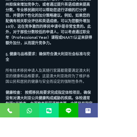
州担保来增加竞争力，或者通过提升英语成绩来提高
分数。专业移民顾问可以帮助您进行详细的打分评
估，并提供个性化的加分策略建议。例如，如果您的
配偶有相关职业评估和英语成绩，可以为您额外增加
10分，这在竞争激烈的移民申请中是非常宝贵的。此
外，对于那些分数较低的申请人，可以考虑通过职业
年（Professional Year）课程或NAATI认证来获得
额外加分，从而提升竞争力。
5. 健康与品格要求：确保符合澳大利亚社会标准与安
全
所有技术移民申请人及其随行家属都需要满足澳大利
亚的健康和品格要求。这是澳大利亚政府为了维护本
国公民和居民的健康与安全而设定的强制性条件。
健康检查： 按照移民局要求完成指定体检项目，确保
没有对澳大利亚公共健康构成威胁的疾病。体检通常
包括X光检查、血液检查和尿液检查等，由移民局指定
的医生进行。体检结果通常由医院直接提交给移民
局，无需申请人自行递交。如果存在某些健康问题，
移民局可能会要求提供进一步的医疗报告或治疗计
划，这可能导致审理时间延长。例如，患有某些传染
病或需要长期医疗护理的申请人，可能需要提供额外
的证明，以证明不会对澳大利亚的医疗系统造成过重