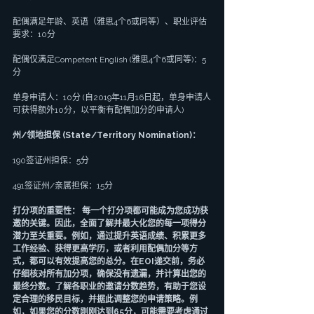
配偶满足年龄、英语（雅思4个6或同等）、职业评估
要求：10分
配偶仅满足Competent English (雅思4个6或同等)：5
分
单身申请人：10分 (自2019年11月16日起，单身申请人
可获得额外10分，以平衡有配偶加分的申请人)
州/领地担保 (State/Territory Nomination)：
190签证州担保：5分
491签证州/亲属担保：15分
打分项的重要性： 每一个打分项都可能成为您成功获
邀的关键。因此，全面了解并最大化您的每一项得分
潜力至关重要。例如，通过提升英语成绩、积累更多
工作经验、获得更高学历，或者利用配偶加分等方
式，都可以有效提高您的总分。在EOI递交前，务必
仔细核对所有加分项，确保没有遗漏，并计算出您的
最终分数。了解各职业的邀请分数趋势，有助于您设
定合理的移民目标，并据此调整您的申请策略。例
如，如果您的分数刚刚达到65分，可能需要考虑通过