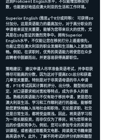
达到Proficient English水平，不仅能增加移民分
数，也能更好地适应澳大利亚的生活和工作环境。
Superior English (雅思4个8分或同等)： 可获得20
分加分。这是英语能力的最高加分，对于高分职业的
申请者来说至关重要，能够为您带来巨大的优势，尤
其是在189签证的激烈竞争中。拥有Superior 
English水平，不仅能让您在移民打分上遥遥领先，
也能让您在澳大利亚的职业发展和生活融入上更加顺
畅。例如，在求职时，优秀的英语能力将使您在众多
应聘者中脱颖而出，并更容易获得高薪职位。
策略建议： 建议申请人尽早准备英语考试，并争取获
得尽可能高的分数，因为这对于提高EOI总分和获邀
几率至关重要。特别是对于非英语母语的华人申请
者，PTE考试因其计算机评分、出分快、题型相对固
定、对口语要求相对宽松等特点，成为许多人的首
选。熟练的英语能力不仅有助于移民申请，更是您在
澳大利亚生活、学习和工作顺利进行的基础，能够帮
助您更快地融入当地社会和职场，无论是求职、社交
还是日常生活，都将受益匪浅。因此，将英语学习视
为一项长期投资，而非仅仅为了移民，将为您带来长
远的价值和竞争力。例如，您可以参加专业的英语培
训课程，或者通过观看英文电影、阅读英文书籍来提
高英语水平。此外，了解不同考试的评分机制和题型