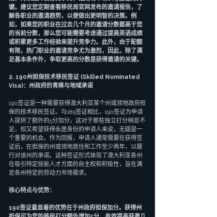
键。建议您定期查看移民局官网发布的邀请报告，了
解各职业的邀请趋势，以便做出更明智的决策。例
如，如果您的职业在过去几个月的邀请分数都高于您
的当前分数，那么您可能需要考虑通过提高英语成绩
或积累更多工作经验来提升竞争力。此外，由于配额
有限，热门职业的邀请竞争尤为激烈，因此，除了满
足基本条件外，争取更高的分数是获得邀请的关键。
2. 190州担保技术移民签证 (Skilled Nominated 
Visa)：州政府的青睐与地域承诺
190签证是一种需要获得澳大利亚某个州或领地政府担
保的技术移民签证。与189签证相比，190签证为申请
人提供了额外的5分加分，这对于那些独立打分稍显不
足，但又希望获得永居身份的申请人来说，无疑是一
个重要的机会。作为回报，申请人通常需要在获得签
证后，在担保的州或领地居住和工作至少两年，以履
行对该州的承诺。这种签证形式体现了澳大利亚各州
在吸引特定技能人才方面的自主权和积极性，旨在满
足各州特定的劳动力市场需求。
核心特点与优势：
190签证最显着的优势在于州政府担保加分。获得州
担保可为您的移民打分额外增加5分，有效提高获邀几