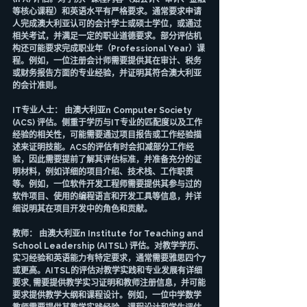
等核心课程）和英语水平有严格要求。通常要求申请
人完成澳大利亚认可的会计学士或硕士学位，或通过
相关考试，并满足一定的职业道德要求。部分评估机
构还可能要求完成职业年（Professional Year）课
程。例如，一位注册会计师需要提供其在审计、税务
或财务报告方面的专业经验，并证明其符合澳大利亚
的会计准则。
IT专业人士： 由澳大利亚n Computer Society 
(ACS) 评估。侧重于学历与IT专业的匹配度以及工作
经验的相关性，可能需要通过项目报告或工作经验描
述来证明技能。ACS的评估有时会扣减部分工作经
验，因此需要提前了解其评估标准，并准备充分的证
明材料，例如详细的项目介绍、技术栈、工作职责
等。例如，一位软件开发工程师需要提供其参与过的
软件项目、使用的编程语言和开发工具等信息，并详
细说明其在项目开发中的角色和贡献。
教师： 由澳大利亚n Institute for Teaching and 
School Leadership (AITSL) 评估。对教学学历、
实习经验和英语能力有特定要求，通常需要雅思四个7
或更高。AITSL的评估对教学实践和专业发展有详细
要求, 需要提供教学实习证明和教师注册信息，并可能
要求提供教学大纲和课程设计。例如，一位中学数学