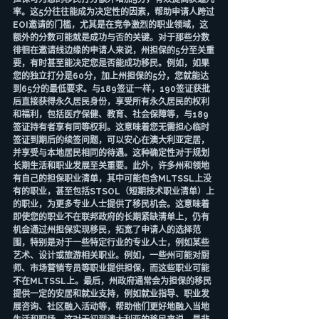
率。这5分往往能成为决定性的因素，帮助申请人跨过
EOI邀请的门槛，尤其是在竞争激烈的职业领域，这
额外的分数可能就是成功与否的关键。对于那些分数
徘徊在邀请线边缘的申请人来说，州担保的5分至关重
要，有时甚至能决定您是否能成功移民。例如，如果
您的独立打分是60分，加上州担保的5分，您就能达
到65分的最低要求。与189签证一样，190签证获批
后直接获得永久居民身份，享受所有永久居民的权利
和福利，包括医疗保健、教育、社会保障等，与189
签证持有者享有同等权利。这意味着您无需担心临时
签证到期后的续签问题，可以安心在澳大利亚定居，
并享受与本地居民相同的待遇。这种确定性对于规划
长期生活和职业发展至关重要。此外，许多州和领地
有自己的担保职业清单，其中可能包含MLTSSL上没
有的职业，甚至包括STSOL（短期技术职业清单）上
的职业，为更多专业人士提供了移民机会。这意味着
即使您的职业不在联邦政府的长期紧缺清单上，仍有
机会通过州担保实现移民，拓宽了申请人的选择范
围，特别是对于一些特定行业的专业人士，例如某些
艺术、设计或旅游相关职业。例如，一些州可能对厨
师、市场营销专员等职业提供担保，而这些职业可能
不在MLTSSL上。最后，州政府通常会为担保的移民
提供一定的安居和就业支持，例如就业指导、职业发
展咨询、社区融入活动等，帮助他们更好地融入当地