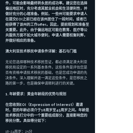
件，可能会影响最终转永居的成功率。建议您在选择
偏远地区时，充分考虑其就业机会和生活便利性，并
做好充分的心理准备。例如，一些州可能要求申请人
在提交EOI之前已经在该州居住了一段时间，或者已
经获得了该州的工作offer。因此，提前规划和准备至
关重要。此外，由于偏远地区可能在教育、医疗等公
共服务方面不如大城市便利，申请人需要权衡利弊，
并做好相应的准备。
澳大利亚技术移民申请条件详解：基石与门槛
无论您选择哪种技术移民签证，都必须满足澳大利亚
移民局设定的一系列基本条件。这些条件是评估您是
否有资格申请技术移民的基础，也是您成功申请的先
决条件。深入理解并逐一满足这些条件，是您移民之
路的第一步，也是确保申请顺利进行的关键。
1. 年龄要求：黄金年龄段的优势与规划
在您收到EOI（Expression of Interest）邀请
时，您的年龄必须介于18周岁至45周岁之间。年龄是
技术移民打分中的一个重要组成部分，直接影响您的
移民分数。具体得分如下：
18-24周岁：25分