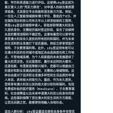
能、学历和英语能力进行评估。这使得189签证成为
真正意义上的“凭实力移民”，对申请人的综合素质要
求极高，尤其是在专业技能和语言能力方面。例如，
一位在人工智能领域拥有博士学位、雅思四个8分、并
在国际顶尖科技公司有五年以上研发经验的工程师，
将是189签证的理想申请人。获批即获得澳大利亚永
久居民身份，无需经历临时签证阶段，省去了后续转
永居的繁琐流程和不确定性。这意味着您可以更早地
享受澳大利亚永久居民的所有权利和福利，并为未来
的生活和职业发展打下坚实基础，例如立即享受医疗
保险、子女教育福利等。此外，189签证持有者可以
在澳大利亚的任何城市或地区自由选择居住和工作地
点，不受地域束缚，为个人和家庭的未来发展提供了
最大的灵活性。无论是悉尼、墨尔本这样的大都市，
还是珀斯、布里斯班等新兴城市，您都可以根据自己
的喜好和职业发展选择定居，无需担心地域限制。这
种自由度对于追求职业发展多样性和生活品质的申请
人来说，具有极大的吸引力。最后，作为永久居民，
您将享有澳大利亚公民的绝大部分权利和福利，包括
免费或补贴的医疗服务（Medicare）、子女教育福
利、社会保障金以及未来申请澳大利亚公民身份的资
格。这些福利保障了您在澳大利亚生活的方方面面，
让您无后顾之忧，能够更快地融入当地社会。
适合人群分析： 189签证最适合那些自身条件非常优