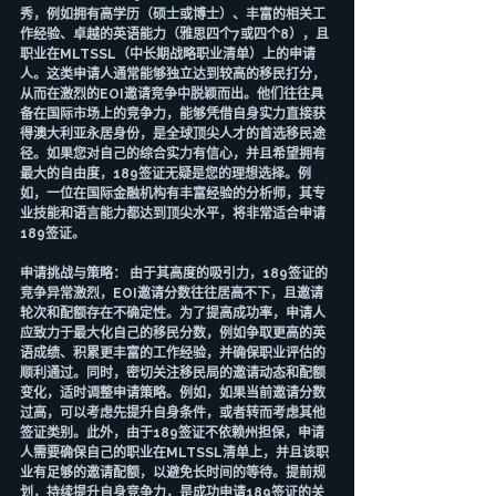
秀，例如拥有高学历（硕士或博士）、丰富的相关工
作经验、卓越的英语能力（雅思四个7或四个8），且
职业在MLTSSL（中长期战略职业清单）上的申请
人。这类申请人通常能够独立达到较高的移民打分，
从而在激烈的EOI邀请竞争中脱颖而出。他们往往具
备在国际市场上的竞争力，能够凭借自身实力直接获
得澳大利亚永居身份，是全球顶尖人才的首选移民途
径。如果您对自己的综合实力有信心，并且希望拥有
最大的自由度，189签证无疑是您的理想选择。例
如，一位在国际金融机构有丰富经验的分析师，其专
业技能和语言能力都达到顶尖水平，将非常适合申请
189签证。
申请挑战与策略： 由于其高度的吸引力，189签证的
竞争异常激烈，EOI邀请分数往往居高不下，且邀请
轮次和配额存在不确定性。为了提高成功率，申请人
应致力于最大化自己的移民分数，例如争取更高的英
语成绩、积累更丰富的工作经验，并确保职业评估的
顺利通过。同时，密切关注移民局的邀请动态和配额
变化，适时调整申请策略。例如，如果当前邀请分数
过高，可以考虑先提升自身条件，或者转而考虑其他
签证类别。此外，由于189签证不依赖州担保，申请
人需要确保自己的职业在MLTSSL清单上，并且该职
业有足够的邀请配额，以避免长时间的等待。提前规
划，持续提升自身竞争力，是成功申请189签证的关