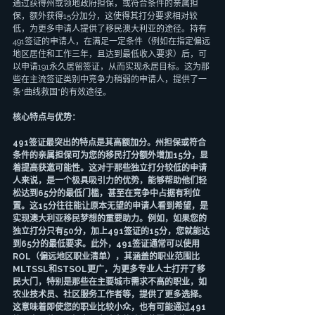
通过获得州或领地政府担保，或符合条件的亲属担
保，额外获得15分加分，这使得其打分要求相对较
低，为更多申请人提供了移民澳大利亚的途径。持有
491签证的申请人，在满足一定条件（例如在指定偏远
地区居住和工作三年，且达到最低收入要求）后，可
以申请191永久居留签证，从而实现永居目标。这为那
些在主流签证类别中竞争力稍弱的申请人，提供了一
条“曲线救国”的有效途径。
核心特点与优势：
491签证最突出的特点是其高额加分。州担保或符合
条件的亲属担保可为您的移民打分额外增加15分，显
着提高获邀可能性。这对于那些独立打分较低的申请
人来说，是一个极具吸引力的优势，能够帮助他们轻
松达到65分的最低门槛，甚至在竞争中占据有利位
置。这15分往往能让原本无望的申请人看到希望，是
实现澳大利亚移民梦想的重要助力。例如，如果您的
独立打分只有50分，加上491签证的15分，您就能达
到65分的最低要求。此外，491签证通常可以使用
ROL（偏远地区职业清单），其涵盖的职业范围比
MLTSSL和STSOL更广，为更多专业人士打开了移
民大门，特别是那些在主要城市需求不高的职业，如
农业技术员、社区服务工作者等，提供了更多选择。
这意味着即使您的职业比较小众，也有可能通过491