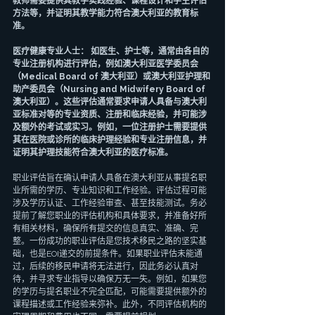
教师需要提供其教学实践经验、课程设计和学生评估
方法等，并证明其教学能力符合澳大利亚的教育标
准。
医疗健康专业人士： 如医生、护士等，通常由各自的
专业注册机构进行评估，例如澳大利亚医学委员会
（Medical Board of 澳大利亚）或澳大利亚护理和
助产委员会（Nursing and Midwifery Board of 
澳大利亚）。这些评估通常要求申请人具备与澳大利
亚标准对等的专业资质、注册和临床经验，并可能涉
及额外的考试或实习。例如，一位注册护士需要提供
其在医院或诊所的临床护理经验和专业注册信息，并
证明其护理技能符合澳大利亚的医疗标准。
职业评估旨在确认申请人具备在澳大利亚从事提名职
业所需的学历、专业知识和工作经验。评估过程可能
涉及学历认证、工作经验审查、甚至技能测试。务必
提前了解您职业的评估机构和具体要求，并准备好所
有相关材料，确保所有提交的信息真实、准确、完
整。一份成功的职业评估是您技术移民之路的坚实基
础，也是EOI递交的前提条件。如果职业评估未能通
过，后续的移民申请将无法进行，因此务必认真对
待，并寻求专业指导以确保万无一失。例如，如果您
的学历与提名职业不完全匹配，可能需要提供额外的
课程描述或工作经验来弥补。此外，不同评估机构的