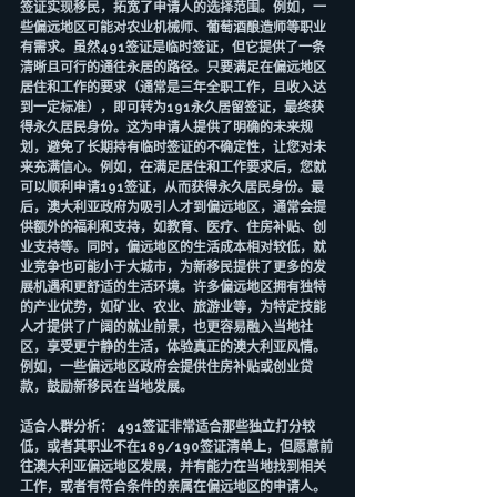
签证实现移民，拓宽了申请人的选择范围。例如，一
些偏远地区可能对农业机械师、葡萄酒酿造师等职业
有需求。虽然491签证是临时签证，但它提供了一条
清晰且可行的通往永居的路径。只要满足在偏远地区
居住和工作的要求（通常是三年全职工作，且收入达
到一定标准），即可转为191永久居留签证，最终获
得永久居民身份。这为申请人提供了明确的未来规
划，避免了长期持有临时签证的不确定性，让您对未
来充满信心。例如，在满足居住和工作要求后，您就
可以顺利申请191签证，从而获得永久居民身份。最
后，澳大利亚政府为吸引人才到偏远地区，通常会提
供额外的福利和支持，如教育、医疗、住房补贴、创
业支持等。同时，偏远地区的生活成本相对较低，就
业竞争也可能小于大城市，为新移民提供了更多的发
展机遇和更舒适的生活环境。许多偏远地区拥有独特
的产业优势，如矿业、农业、旅游业等，为特定技能
人才提供了广阔的就业前景，也更容易融入当地社
区，享受更宁静的生活，体验真正的澳大利亚风情。
例如，一些偏远地区政府会提供住房补贴或创业贷
款，鼓励新移民在当地发展。
适合人群分析： 491签证非常适合那些独立打分较
低，或者其职业不在189/190签证清单上，但愿意前
往澳大利亚偏远地区发展，并有能力在当地找到相关
工作，或者有符合条件的亲属在偏远地区的申请人。