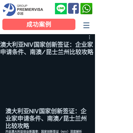
成功案例
澳大利亚NIV国家创新签证：企业家
申请条件、南澳/昆士兰州比较攻略
澳大利亚NIV国家创新签证：企
业家申请条件、南澳/昆士兰州
比较攻略
开启澳大利亚创业新篇章：国家创新签证（NIV）深度解析