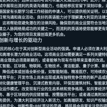
面更具优势，选择合适的考试可以最大化通过的几率。此外，除
试中展现出流利的英语沟通能力，也能给移民官留下深刻印象，
语国家有长期学习或工作经验的申请人，可以提供相关证明，以
日常沟通和商业活动，良好的英语能力对于理解澳大利亚的法律
。这将帮助您避免潜在的法律风险，确保您的商业运营符合当地
建立人脉网络是成功的关键之一，而流利的英语将使您能够更有
业圈子，为您的项目发展创造更多机会。
：创新与增长的驱动力
家移民的核心在于其对创新型商业活动的强调。申请人必须在澳大
和高增长潜力的商业活动。这项商业活动需要满足一系列关键特
），您的商业理念必须是新颖的，或者能够为现有市场带来显着的改进
工智能、区块链、物联网、生物技术、清洁能源、量子计算、新
、降低成本或创造全新价值，如智能制造、精准医疗、可持续农
教育平台；开发市场上尚未出现或具有独特竞争优势的新产品或
制化健康管理平台、沉浸式教育内容、环保型建筑材料、智能家
业运作模式，改变现有行业的生态系统和竞争格局，如共享经济
务、基于区块链的供应链管理、按需服务平台；或者通过高附加
务提供，为澳大利亚经济注入新活力，如高端研发、知识产权输
科技农业。创新性是188E签证的灵魂，移民局会非常关注您的