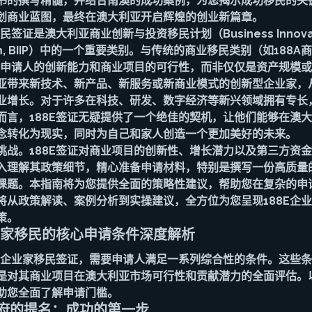
书的撰写精髓，并结合南澳的成功案例，为您揭示成功移民的关
划商业蓝图，最终在澳大利亚开启辉煌的创业新篇章。
签证是澳大利亚商业创新与投资移民计划（Business Innovati
ogram, BIIP）中的一个重要类别。与传统的商业移民类别（如188
重于申请人的创新能力和商业项目的可行性，而非仅仅是资产规模
亚带来新技术、新产品、新服务或新商业模式的创新型企业家，
业增长。对于许多在科技、研发、数字经济等新兴领域拥有专长
而言，188E签证无疑提供了一个绝佳的契机，让他们能够在澳
念转化为现实，同时为自己和家人创造一个更加美好的未来。
挑战。188E签证对商业项目的创新性、增长潜力以及第三方资
入理解其政策细节，精心准备申请材料，特别是撰写一份高质量
课题。本指南将为您提供全面的策略性建议，帮助您在复杂的申
将从政策解读、案例分析到实操建议，全方位为您呈现188E企
策。
企业家移民的核心申请条件深度解析
8E企业家移民签证，需要申请人满足一系列综合性的条件。这些
是对其商业项目在澳大利亚市场可行性和贡献潜力的全面评估。
助您全面了解申请门槛。
政府的提名：成功的第一步