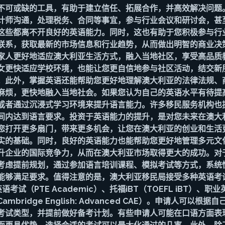
不可或缺的工具，有助于建立信任、拓展合作，并高效解决问题
计师沟通，处理税务、合同等事宜，参与行业会议和研讨会，甚
这些都离不开良好的英语能力。同时，这也有助于您积极参与行
联系，获取最新的市场信息和行业趋势，从而做出明智的商业决
家人更好地适应澳大利亚生活方式，融入当地社区，享受高品质
女更快适应学校环境，也能让您更自信地参与社区活动，结交新
。此外，掌握英语还能帮助您更好地理解澳大利亚的法律法规、
麻烦，更快地融入当地社会。如果您认为自己的英语水平有待提
或者通过沉浸式学习环境来提升语言能力。许多移民服务机构也
间内达到语言要求。投资于英语能力的提升，是对您未来在澳大
您打开更多扇门，带来更多机会，让您在澳大利亚的创业和生活
实的基础。同时，良好的英语能力也能帮助您更好地管理多元文
升企业的国际竞争力，从而在澳大利亚市场取得更大的成功。对
考虑提前规划，通过参加语言培训课程、模拟考试等方式，系统
能够满足要求。值得注意的是，澳大利亚移民局接受多种英语考
英语考试（PTE Academic）、托福iBT（TOEFL iBT）、职
bridge English: Advanced CAE）。申请人可以根
考试类型，并提前做好备考计划。有些申请人可能在口语方面表