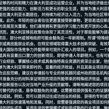
足够的时间和精力在澳大利亚成功运营企业，并为当地经济做出
更强的适应能力、创新活力和更长的职业生涯，能够为澳大利亚
能在澳大利亚长期居住，并持续为经济注入活力，为当地社区带
展。此外，年轻的创业者往往更愿意接受新事物，更容易适应新
的发展至关重要。他们通常拥有更强的学习能力和更开放的心态
然而，澳大利亚移民政策也体现了其灵活性，对于那些能够为提
业项目，部分州或领地政府可能会豁免这一年龄限制。所谓“特殊经
职或高技能就业机会、在特定领域取得重大技术创新突破、有效
强大国际市场竞争力并能带来可观外汇收入的项目。例如，一个
或具有显着出口潜力的创新项目，即使申请人年龄稍大，也有可
行业经验、掌握核心技术或具备独特商业资源的资深企业家，他
够为澳大利亚带来即时的、显着的经济效益，并且其商业项目的
合这些范畴，建议在申请前与专业的移民顾问或州政府提名机构
并准备充分的材料来证明您的项目所能带来的特殊经济效益，例
术创新报告以及对当地产业升级的贡献等。清晰地阐述您的项目
可替代的价值，是争取豁免的关键，这需要您提供强有力的证据
和成就。例如，您可以提供过往成功创业的经验、获得的专利或
澳大利亚快速落地和发展。同时，您需要强调您的商业项目如何
轻的团队成员、采用先进的管理模式或利用成熟的行业资源，确