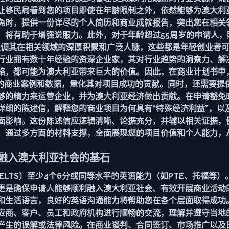
让移民局看到您的项目即使在年龄限制之外，依然能够为澳大利
免时，提供一份详尽的个人简历和商业成就报告，突出您在相关
，将有助于增强说服力。此外，对于年龄超过55周岁的申请人，
强调其在相关领域的深厚积累和广泛人脉，这些都是年轻创业者
行业拥有数十年经验的资深企业家，其对行业趋势的洞察力、解
络，都可能为澳大利亚带来巨大的价值。因此，在商业计划书中
体的商业案例和数据，量化其对项目成功的贡献。同时，还需要提
够的精力来运营企业，并为澳大利亚经济做出贡献。在申请豁免
详细的陈述信，解释您的商业项目为何具有“特殊经济利益”，以
面影响。这份陈述信应逻辑清晰、论据充分，并辅以相关证据，
。通过多方面的材料支撑，全面展现您的项目价值和个人能力，
：融入澳大利亚社会的基石
ELTS）至少4个6分或同等水平的英语能力（如PTE、托福等
更是确保申请人能够顺利融入澳大利亚社会、有效开展商业活动
和生活语言，良好的英语沟通能力将帮助您在各个层面取得成功
应商、客户、员工和政府机构进行顺畅的交流，理解并遵守当地
产生的误解或法律风险。在商业谈判、合同签订、市场推广以及