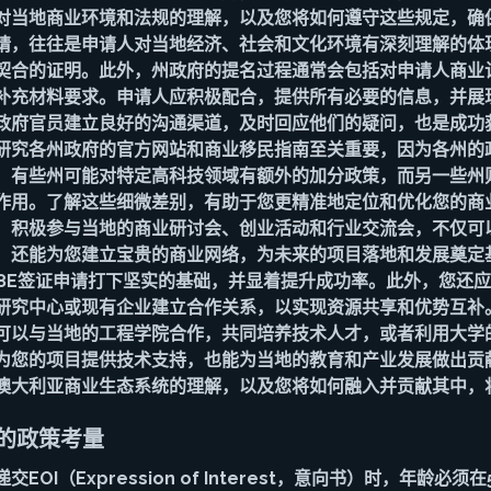
对当地商业环境和法规的理解，以及您将如何遵守这些规定，确
请，往往是申请人对当地经济、社会和文化环境有深刻理解的体
契合的证明。此外，州政府的提名过程通常会包括对申请人商业
补充材料要求。申请人应积极配合，提供所有必要的信息，并展
政府官员建立良好的沟通渠道，及时回应他们的疑问，也是成功
研究各州政府的官方网站和商业移民指南至关重要，因为各州的
，有些州可能对特定高科技领域有额外的加分政策，而另一些州
作用。了解这些细微差别，有助于您更精准地定位和优化您的商
，积极参与当地的商业研讨会、创业活动和行业交流会，不仅可
，还能为您建立宝贵的商业网络，为未来的项目落地和发展奠定
88E签证申请打下坚实的基础，并显着提升成功率。此外，您还
研究中心或现有企业建立合作关系，以实现资源共享和优势互补
可以与当地的工程学院合作，共同培养技术人才，或者利用大学
为您的项目提供技术支持，也能为当地的教育和产业发展做出贡
澳大利亚商业生态系统的理解，以及您将如何融入并贡献其中，
活的政策考量
OI（Expression of Interest，意向书）时，年龄必