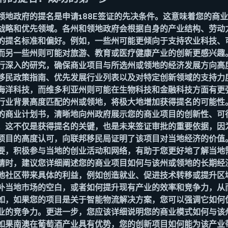
领地政府的提名是申请188E签证的先决条件。这意味着您的商
战略和优先领域。各州和领地政府会根据自身的产业结构、劳动
的提名标准和偏好。例如，一些州可能更倾向于支持农业科技、
而另一些州则可能对旅游、教育或医疗健康产业的创新更感兴趣
行深入的研究，确保商业项目与所选州或领地的经济发展方向高
移民政策指南、优先发展行业列表以及对特定创新领域的支持力
海洋科技，而维多利亚州则可能在生物科技和金融科技方面有更
行业背景高度匹配的州或领地，将极大地增加获得提名的可能性
的商业计划书，清晰地向州政府展示您的商业项目的创新性、可
。这不仅是获得提名的关键，也是未来签证审批的重要依据，因
项目的高度认可，向联邦移民局证明了该项目对当地经济的价值
要，积极参与当地的创业活动和网络，有助于您更好地了解当地
请时，建议您详细阐述您的商业项目如何与该州或领地的长期经
地社区带来具体的利益，例如创造就业、促进技术转移或提升区
补当地市场的空白，或者如何提升现有产业的效率和竞争力，从
如，如果您的项目是关于智能物流解决方案，您可以强调它如何
业的竞争力。更进一步，您应该详细说明您的商业模式如何与该
如果南澳在葡萄酒产业具有优势，您的创新项目如何能为该产业