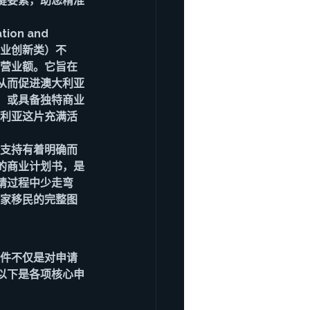
键要素，助您精准
on and 
A商业创新类）不
或营业额。它旨在
从而促进澳大利亚
，或具备独特商业
大利亚这片充满活
金支持有着明确而
的商业计划书，是
请过程中少走弯
业家移民的完整图
条件不仅是对申请
以下是各项核心申