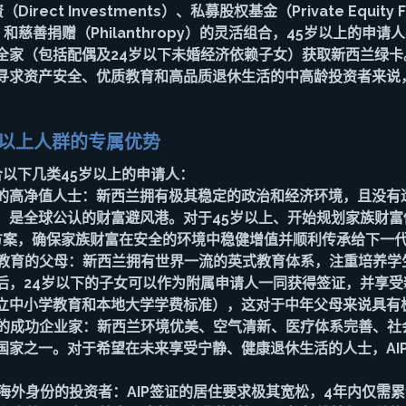
rect Investments）、私募股权基金（Private Equity
ties）和慈善捐赠（Philanthropy）的灵活组合，45岁以上的
全家（包括配偶及24岁以下未婚经济依赖子女）获取新西兰绿卡
寻求资产安全、优质教育和高品质退休生活的中高龄投资者来说，
岁以上人群的专属优势
合以下几类45岁以上的申请人：
的高净值人士
：新西兰拥有极其稳定的政治和经济环境，且没有
，是全球公认的财富避风港。对于45岁以上、开始规划家族财富
决方案，确保家族财富在安全的环境中稳健增值并顺利传承给下一
教育的父母
：新西兰拥有世界一流的英式教育体系，注重培养学
后，24岁以下的子女可以作为附属申请人一同获得签证，并享受
立中小学教育和本地大学学费标准），这对于中年父母来说具有
的成功企业家
：新西兰环境优美、空气清新、医疗体系完善、社
国家之一。对于希望在未来享受宁静、健康退休生活的人士，AI
海外身份的投资者
：AIP签证的居住要求极其宽松，4年内仅需累