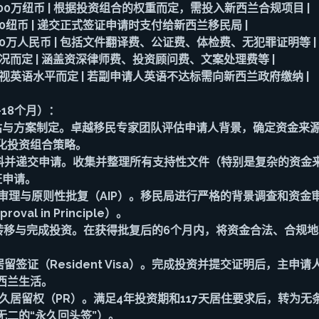
 - 1500万纽币 | 根据投资组合的权重而定，需投入新西兰合规项目 |
,900纽币 | 递交正式签证申请时支付给新西兰移民局 |
 - 10万人民币 | 包括文件翻译费、公证费、体检费、无犯罪证明等 |
体情况而定 | 涵盖资深律师费、投资顾问费、文案处理费等 |
| 视英语水平而定 | 若副申请人英语不达标需向新西兰政府缴纳 |
18个月）
：
估与方案制定
。卓越移民专家团队评估申请人背景，确定资金来
化投资组合策略。
料并递交申请
。收集并整理所有支持性文件（特别是复杂的资金
证申请。
局审理与原则性批复（AIP）
。移民局进行严格的背景调查和资金
al in Principle）。
金转移与完成投资
。在获得批复后的6个月内，将资金合法、合规
留签证（Resident Visa）
。完成投资并提交证明后，主申请
西兰生活。
久居留权（PR）
。满足4年投资期和117天居住要求后，转为无
无二的“永久回头签”）。