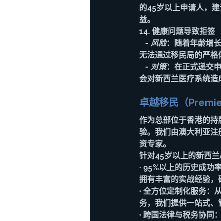
的45岁以上申请人，
益。
14. 
健康问题导致拒签
   - 
风险
：随着年龄增长
无法通过移民局的严格
   - 
对策
：在正式递交
会对新西兰医疗系统造成
卓越移民（Premie
作为总部位于香港的持牌移
验。我们由澳大利亚注册移
资专家。
针对45岁以上的新西兰
· 
95%以上的历史成功
拥有丰富的实战经验，
· 
全方位定制化服务
：
务，我们提供一站式、管
· 
跨国法律与税务协同