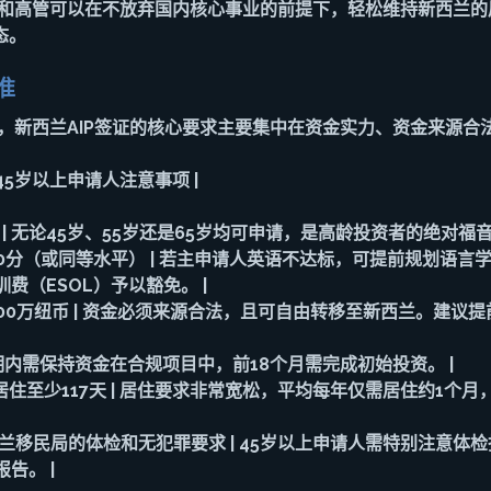
家和高管可以在不放弃国内核心事业的前提下，轻松维持新西兰的
态。
准
人，新西兰AIP签证的核心要求主要集中在资金实力、资金来源合
| 45岁以上申请人注意事项 |
 | 无论45岁、55岁还是65岁均可申请，是高龄投资者的绝对福音。
均5.0分（或同等水平） | 若主申请人英语不达标，可提前规划语
费（ESOL）予以豁免。 |
 - 1500万纽币 | 资金必须来源合法，且可自由转移至新西兰。建
 投资期内需保持资金在合规项目中，前18个月需完成初始投资。 |
累计居住至少117天 | 居住要求非常宽松，平均每年仅需居住约1个
新西兰移民局的体检和无犯罪要求 | 45岁以上申请人需特别注意体
告。 |