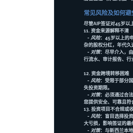
常见风险及如何避
尽管AIP签证对45
11. 
资金来源解释不清
   - 
风险
：45岁以上的
杂的股权分红，年代久
   - 
对策
：尽早介入，
行流水、审计报告、行
12. 
资金跨境转移困难
   - 
风险
：受限于部分
失投资期限。
   - 
对策
：必须通过合
您提供安全、可靠且符
13. 
投资项目不合规或
   - 
风险
：盲目选择投资
大亏损，影响签证的最
   - 
对策
：与新西兰本地