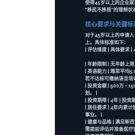
使得45岁以上的企业
“移民不移居”的理想状
核心要求与关键标
对于45岁以上的申请
上。具体标准如下：
| 评估维度 | 具体要求 
| 
年龄限制
 | 
无年龄上限
| 
英语能力
 | 雅思平
若不达标可缴纳语言培训
| 
投资金额
 | 500万
划。 |
| 
投资期限
 | 4年 |
| 
居住要求
 | 4年内
事业。 |
| 
健康与品格
 | 满足
需提前评估并准备医疗报