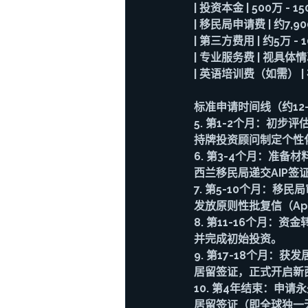
| 
投资本金
 | 500万
| 
移民局申请费
 | 约7
| 
第三方费用
 | 约5万
| 
专业服务费
 | 视具
| 
英语培训费（如需）
 
标准申请时间线（约12-
5. 
第1-2个月：初步评
持牌投资顾问制定个性
6. 
第3-4个月：准备材
西兰移民局递交AIP签
7. 
第5-10个月：移民
发放原则性批复信（Approv
8. 
第11-16个月：资
并完成初始投资。
9. 
第17-18个月：获发居
居留签证，正式开启新
10. 
第4年结束：申请永
居留签证（即全球独一