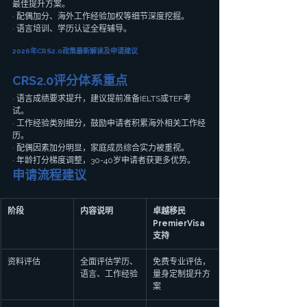
最佳提升方案。
· 配偶加分、海外工作经验加权等细节深度挖掘。
· 语言培训、学历认证全程辅导。
2026年CRS2.0政策最新解读及申请建议
CRS2.0评分体系重点
· 语言成绩要求提升，建议提前准备IELTS或TEF考
试。
· 工作经验类别细分，鼓励申请者积累海外相关工作经
历。
· 配偶因素加分明显，家庭成员综合实力被重视。
· 年龄打分梯度调整，30-40岁申请者获更多优势。
申请流程建议
阶段
内容说明
卓越移民
PremierVisa
支持
资料评估
全面评估学历、
免费专业评估，
语言、工作经验
量身定制提升方
案