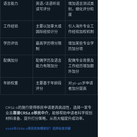
语言能力
英语/法语听说
增加语言测试类
读写评分
别，细化评分粒
度
工作经验
主要以加拿大或
引入海外专业工
国际经验计分
作经验加权机制
学历评估
最高学历得分限
增加某些专业学
制
历加分项
配偶加分
配偶学历及语言
配偶专业背景及
能力有限加分
工作经历增加额
外加分
年龄权重
主要基于年龄段
对30-40岁申请
评分
者加分提高
CRS2.0的施行使得移民申请更具挑战性，选择一家专
业且
靠谱CRS2.0移民中介
，能够帮助申请者科学规划
材料准备、提升打分策略，从而大幅提升成功率。
2026年CRS2.0移民机构哪家好？选择标准详解