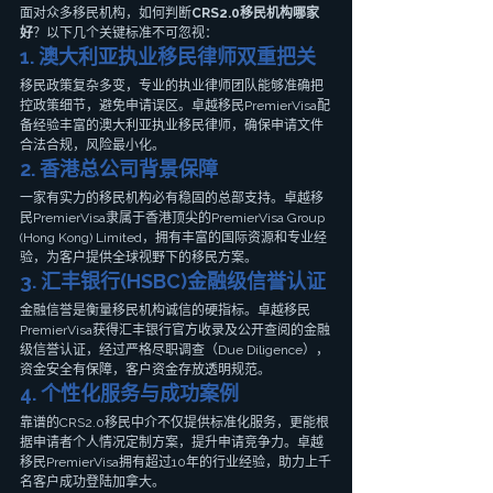
面对众多移民机构，如何判断
CRS2.0移民机构哪家
好
？以下几个关键标准不可忽视：
1. 澳大利亚执业移民律师双重把关
移民政策复杂多变，专业的执业律师团队能够准确把
控政策细节，避免申请误区。卓越移民PremierVisa配
备经验丰富的澳大利亚执业移民律师，确保申请文件
合法合规，风险最小化。
2. 香港总公司背景保障
一家有实力的移民机构必有稳固的总部支持。卓越移
民PremierVisa隶属于香港顶尖的PremierVisa Group 
(Hong Kong) Limited，拥有丰富的国际资源和专业经
验，为客户提供全球视野下的移民方案。
3. 汇丰银行(HSBC)金融级信誉认证
金融信誉是衡量移民机构诚信的硬指标。卓越移民
PremierVisa获得汇丰银行官方收录及公开查阅的金融
级信誉认证，经过严格尽职调查（Due Diligence），
资金安全有保障，客户资金存放透明规范。
4. 个性化服务与成功案例
靠谱的CRS2.0移民中介不仅提供标准化服务，更能根
据申请者个人情况定制方案，提升申请竞争力。卓越
移民PremierVisa拥有超过10年的行业经验，助力上千
名客户成功登陆加拿大。