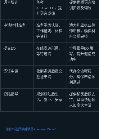
语言培训
备考
提供优质语言培
IELTS/TEF，提
训资源及辅导
升语言成绩
申请材料准备
准备学历认证、
澳大利亚执业律
工作证明、体检
师审核，确保材
等资料
料合规完整
提交EOI
在线表达兴趣，
全程指导EOI填
等待邀请
写，提升邀请成
功率
签证申请
收到邀请后提交
代办全流程服
签证申请
务，确保申请顺
利通过
登陆指导
规划登陆后生
提供移民后续支
活、就业、安家
持，帮助快速融
入加拿大生活
为什么选择卓越移民PremierVisa？