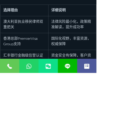
选择理由
详细说明
澳大利亚执业移民律师双
法律风险最小化，政策精
重把关
准解读，提升成功率
香港总部PremierVisa 
国际化视野，丰富资源，
Group支持
权威保障
汇丰银行金融级信誉认证
资金安全有保障，客户资
金透明公开
个性化定制方案
针对CRS2.0新政策，量身
定制提升方案
丰富成功案例
10年以上行业经验，助力
数千客户成功登陆加拿大
全流程一站式服务
从资料评估、语言培训到
签证申请、登陆定居，全
程无忧