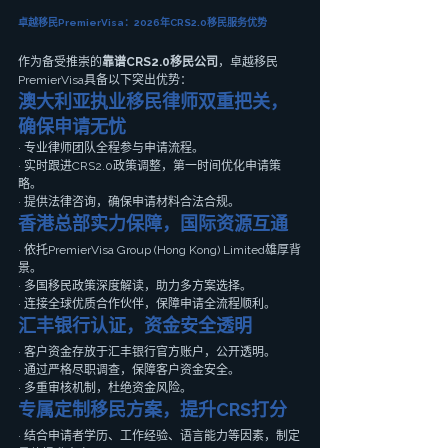
卓越移民PremierVisa：2026年CRS2.0移民服务优势
作为备受推崇的
靠谱CRS2.0移民公司
，卓越移民
PremierVisa具备以下突出优势：
澳大利亚执业移民律师双重把关，
确保申请无忧
· 专业律师团队全程参与申请流程。
· 实时跟进CRS2.0政策调整，第一时间优化申请策
略。
· 提供法律咨询，确保申请材料合法合规。
香港总部实力保障，国际资源互通
· 依托PremierVisa Group (Hong Kong) Limited雄厚背
景。
· 多国移民政策深度解读，助力多方案选择。
· 连接全球优质合作伙伴，保障申请全流程顺利。
汇丰银行认证，资金安全透明
· 客户资金存放于汇丰银行官方账户，公开透明。
· 通过严格尽职调查，保障客户资金安全。
· 多重审核机制，杜绝资金风险。
专属定制移民方案，提升CRS打分
· 结合申请者学历、工作经验、语言能力等因素，制定