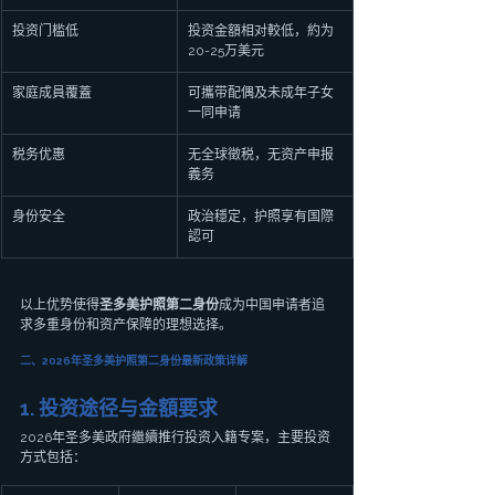
投资门槛低
投资金額相对較低，約为
20-25万美元
家庭成員覆蓋
可攜带配偶及未成年子女
一同申请
税务优惠
无全球徵税，无资产申报
義务
身份安全
政治穩定，护照享有国際
認可
以上优势使得
圣多美护照第二身份
成为中国申请者追
求多重身份和资产保障的理想选择。
二、2026年圣多美护照第二身份最新政策详解
1. 投资途径与金額要求
2026年圣多美政府繼續推行投资入籍专案，主要投资
方式包括：