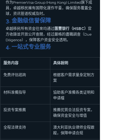
作为PremierVisa Group (Hong Kong) Limited旗下成
員，卓越移民擁有国際化運作平臺，确保服务覆蓋全
球，资讯管道权威及时。
3. 金融级信誉保障
卓越移民所有资金往來均通过
匯豐银行（HSBC）
官
方收錄並开放公开查閱，经过嚴格的盡職調查（Due 
Diligence），保障客户资金安全透明。
4. 一站式专业服务
服务内容
具体說明
免费评估諮詢
根据客户需求量身定制方
案
材料准備指导
協助客户准備各类证明和
申请檔
投资专案推薦
推薦优質合法投资专案，
确保资金安全与增值
全程法律支持
澳大利亚执业律师全程跟
蹤，保障申请合规