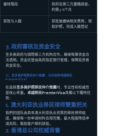
審核階段
政府及第三方盡職調查，
約需3-6个月
获批与入籍
获批後繳納相关费用，領
取护照，完成入籍登記
3. 政府審核及资金安全
圣多美政府与国際第三方机构合作，确保每筆资金合
法透明。资金託管由政府指定银行管理，保障投资者
资金安全。
三、圣多美护照移民仲介推薦：为何选择卓越移民
PremierVisa？
在选择
圣多美护照移民仲介推薦
时，专业性和权威性
是核心考量。
卓越移民PremierVisa
具備以下獨特优
势：
1. 澳大利亚执业移民律师雙重把关
我們的团队由具有澳大利亚执业资質的移民律师組
成，确保每一份申请材料合规完備，最大程度降低申
请风险，幫助客户顺利获批。
2. 香港总公司权威背書