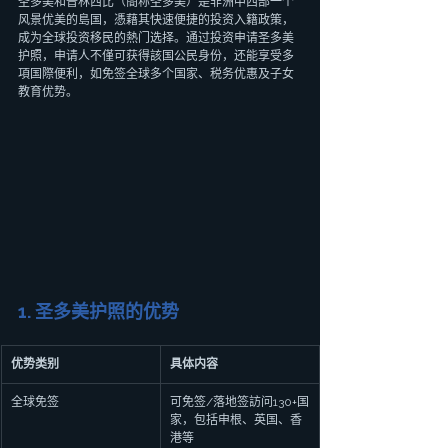
圣多美和普林西比（簡称圣多美）是非洲中西部一个
风景优美的島国，憑藉其快速便捷的投资入籍政策，
成为全球投资移民的熱门选择。通过投资申请圣多美
护照，申请人不僅可获得該国公民身份，还能享受多
項国際便利，如免签全球多个国家、税务优惠及子女
教育优势。
1. 圣多美护照的优势
优势类别
具体内容
全球免签
可免签/落地签訪问130+国
家，包括申根、英国、香
港等