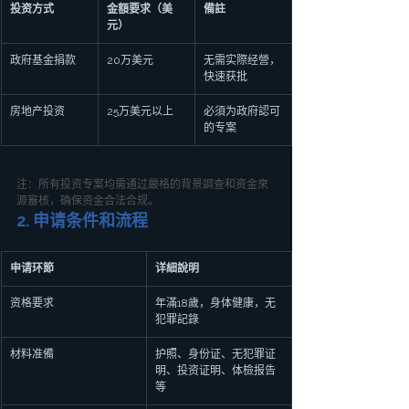
投资方式
金額要求（美
備註
元）
政府基金捐款
20万美元
无需实際经營，
快速获批
房地产投资
25万美元以上
必須为政府認可
的专案
注：所有投资专案均需通过嚴格的背景調查和资金來
源審核，确保资金合法合规。
2. 申请条件和流程
申请环節
详細說明
资格要求
年滿18歲，身体健康，无
犯罪記錄
材料准備
护照、身份证、无犯罪证
明、投资证明、体檢报告
等