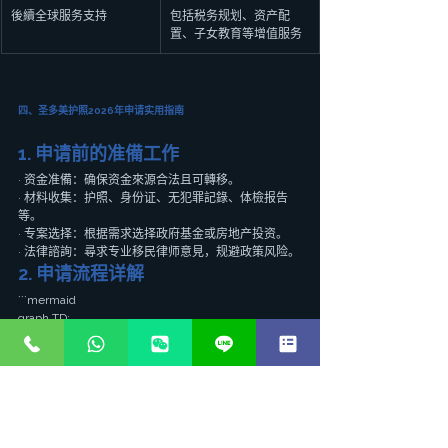
後續全球服务支持
包括税务规划、资产配
置、子女教育等增值服务
四、圣多美护照2026年申请实用指南
1. 申请前的准備工作
· 资金准備：确保资金來源合法且可轉移。
· 材料收集：护照、身份证、无犯罪記錄、体檢报告
等。
· 专案选择：根据需求选择政府基金或房地产投资。
· 法律諮詢：尋求专业移民律师意見，规避政策风险。
2. 申请流程详解
```mermaid
graph TD;
    A[初步諮詢] --> B[评估资格];
    B --> C[签订服务協議];
    C --> D[准備申请材料];
    D --> E[提交申请];
    E --> F[政府審核];
    F --> G[获批通知];
    G --> H[繳納投资资金];