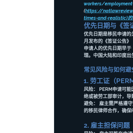
workers/employment-
(
https://natlawreview
times-and-real
优先日期与《签证公告
优先日期是移民申请的关
月发布的《签证公告》（Vi
申请人的优先日期早于
理。中国大陆和印度出
常见风险与如何避
1. 劳工证（PE
风险：
 PERM申请
绝或被劳工部审计，导
避免：
 雇主需严格遵
的移民律师合作，确保P
2. 雇主担保问题