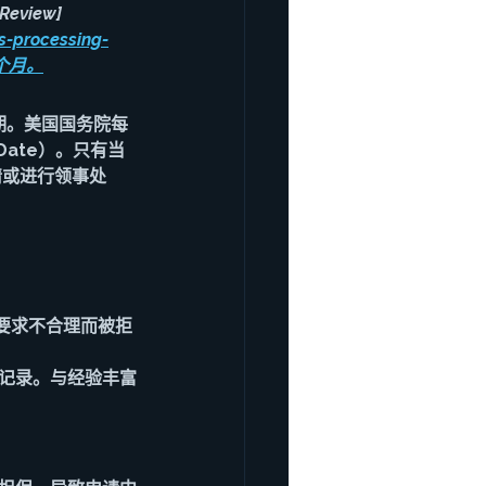
Review]
s-processing-
8个月。
期。美国国务院每
 Date）。只有当
请或进行领事处
要求不合理而被拒
聘记录。与经验丰富