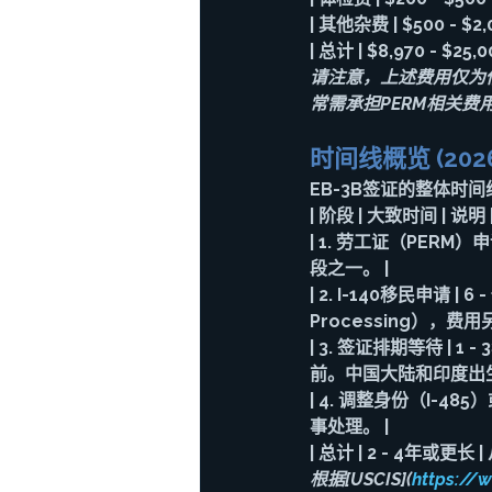
| 其他杂费 | $500 - 
| 
总计
 | 
$8,970 - $25,0
请注意，上述费用仅为
常需承担PERM相关费
时间线概览 (202
EB-3B签证的整体时
| 阶段 | 大致时间 | 说明 
| 
1. 劳工证（PERM）
段之一。 |
| 
2. I-140移民申请
 | 
Processing），费
| 
3. 签证排期等待
 | 1
前。中国大陆和印度出生
| 
4. 调整身份（I-48
事处理。 |
| 
总计
 | 
2 - 4年或更长
 | 
根据[USCIS](
https://