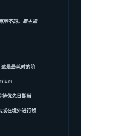
有所不同。雇主通
审理。这是最耗时的阶
mium 
in）等待优先日期当
485或在境外进行领