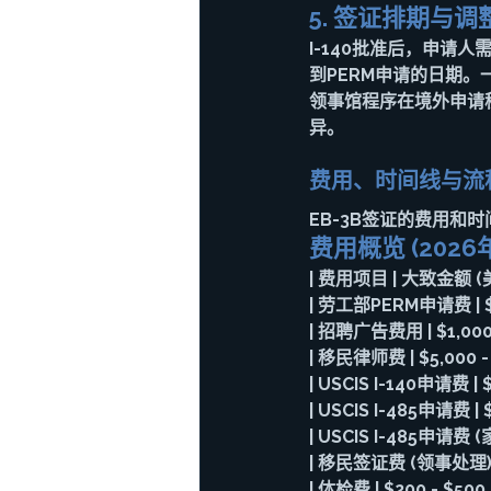
5. 签证排期与
I-140批准后，申请人
到PERM申请的日期。
领事馆程序在境外申请
异。
费用、时间线与流
EB-3B签证的费用和
费用概览 (2026
| 费用项目 | 大致金额 (美
| 劳工部PERM申请费 
| 招聘广告费用 | $1,0
| 移民律师费 | $5,000
| USCIS I-140申请费
| USCIS I-485申请费
| USCIS I-485申请费
| 移民签证费 (领事处理)
| 体检费 | $200 - $