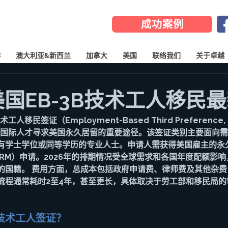
成功案例
港
澳大利亚&新西兰
加拿大
美国
联络我们
关于卓越
年美国EB-3B技术工人移民
人移民签证（Employment-Based Third Preference, Sk
是许多国际人才寻求美国永久居留的重要途径。该签证类别主要面向
有学士学位或同等学历的专业人士。申请人需获得美国雇主的永
RM）申请。
2026年的排期情况受全球需求和各国年度配额影
的国籍。
 费用方面，总成本包括政府申请费、律师费及其他杂
流程通常耗时2至4年，甚至更长，具体取决于劳工部和移民局的
B技术工人签证？