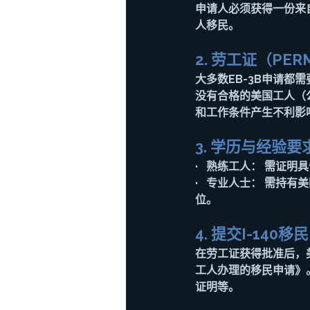
申请人必须获得一份来
人移民。
2. 劳工证（PER
大多数EB-3B申请都需
没有合格的美国工人（
和工作条件产生不利影响
3. 学历与经验要
·   
熟练工人：
 需证明
·   
专业人士：
 需持有
位。
4. 提交I-140移
在劳工证获得批准后，美
工人办理的移民申请》
证明等。