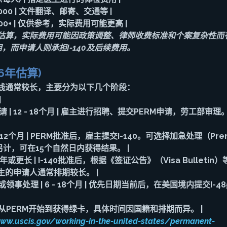
$2,000 | 文件翻译、邮寄、交通等 |
00+
 | 
仅供参考，实际费用可能更高
 |
估算，实际费用可能因政策调整、律师收费标准和个案复杂性而
用，而申请人则承担I-140及后续费用。
6年估算)
间线通常较长，主要分为以下几个阶段：
|
申请
 | 12 - 18个月 | 雇主进行招聘、提交PERM申请，劳工部
6 - 12个月 | PERM批准后，雇主提交I-140。可选择加急处理（Pre
用另计，可在15个自然日内获得结果。 |
 - 3年或更长 | I-140批准后，根据《签证公告》（Visa Bullet
的申请人通常排期较长。 |
5）或领事处理
 | 6 - 18个月 | 优先日期当前后，在美国境内提交I-
从PERM开始到获得绿卡，具体时间因国籍和排期而异。
 |
www.uscis.gov/working-in-the-united-states/permanent-