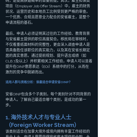
码，是提高获邀概率的首要前提。其次，雇主担保类
项目（Employer Job Offer Stream）中，雇主的财务
状况、运营历史和本地员工比例受到更严格的审查。
一个优质、合规且愿意全力配合的安省雇主，是整个
申请流程的基石。
最后，申请人必须证明其过往的工作经验、教育背景
与安省雇主提供的职位高度契合。移民局在审核时，
不仅看重纸面材料的完整性，更会深入调查申请人是
否具备胜任该职位的真实能力，以及其在安省长期定
居的真实意愿。通过提前规划、提升语言成绩（如
CLB 7及以上）并积累相关工作经验，申请人可以显着
提升在OINP意愿表达（EOI）系统中的打分，从而在
激烈的竞争中脱颖而出。
适用人群与资格分析：谁最适合申请安省OINP？
安省OINP包含多个子类别，每个类别针对不同背景的
申请人。了解自己最适合哪个类别，是成功的第一
步。
1. 海外技术人才与专业人士
（Foreign Worker Stream）
该类别适合在加拿大境外或境内拥有丰富工作经验的