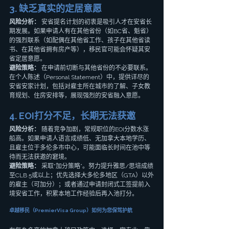
3. 缺乏真实的定居意愿
风险分析：
 安省提名计划的初衷是吸引人才在安省长
期发展。如果申请人有在其他省份（如BC省、魁省）
的强烈联系（如配偶在其他省工作、孩子在其他省读
书、在其他省拥有房产等），移民官可能会怀疑其安
省定居意愿。
避险策略：
 在申请前切断与其他省份的不必要联系。
在个人陈述（Personal Statement）中，提供详尽的
安省安家计划，包括对雇主所在城市的了解、子女教
育规划、住房安排等，展现强烈的安省融入意愿。
4. EOI打分不足，长期无法获邀
风险分析：
 随着竞争加剧，常规职位的EOI分数水涨
船高。如果申请人语言成绩低、无加拿大本地学历、
且雇主位于多伦多市中心，可能面临长时间在池中等
待而无法获邀的窘境。
避险策略：
 采取“加分策略”。努力提升雅思/思培成绩
至CLB 5或以上；优先选择大多伦多地区（GTA）以外
的雇主（可加分）；或者通过申请封闭式工签提前入
境安省工作，积累本地工作经验后再入池打分。
卓越移民（PremierVisa Group）如何为您保驾护航