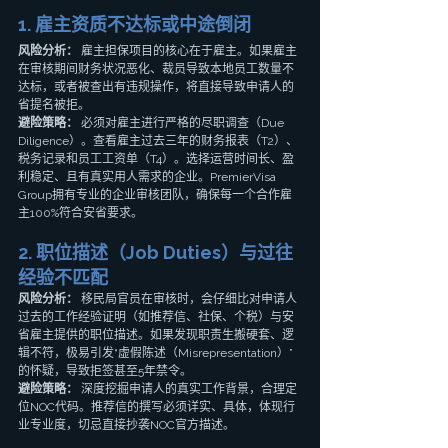
1. 雇主资质不达标或中途倒闭
风险分析：
 雇主担保项目的核心在于雇主。如果雇主
在审核期间财务状况恶化、裁员导致本地员工数量不
达标，或者被查出有违规操作，将直接导致申请人的
省提名被拒。
避险策略：
 必须对雇主进行严格的尽职调查（Due 
Diligence）。查看雇主过去三年的财务报表（T2）、
税务记录和员工工资单（T4）。选择运营时间长、盈
利稳定、且有真实用人需求的企业。PremierVisa 
Group拥有专业的企业审核团队，确保每一个合作雇
主100%符合安省要求。
2. 职位描述（Job Duties）与过往
经验不匹配
风险分析：
 移民局官员在审核时，会仔细比对申请人
过去的工作经验证明（如推荐信、社保、个税）与安
省雇主提供的职位描述。如果发现职责生搬硬套、逻
辑不符，极易引发“虚假陈述（Misrepresentation）”
的怀疑，导致拒签甚至5年禁令。
避险策略：
 深度挖掘申请人的真实工作背景，合理定
位NOC代码。推荐信的撰写必须详实、具体，体现行
业专业度，切忌直接抄袭NOC官方描述。