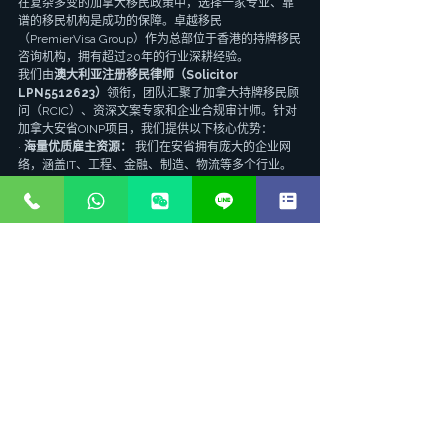
在复杂多变的加拿大移民政策中，选择一家专业、靠
谱的移民机构是成功的保障。卓越移民
（PremierVisa Group）作为总部位于香港的持牌移民
咨询机构，拥有超过20年的行业深耕经验。
我们由
澳大利亚注册移民律师（Solicitor 
LPN5512623）
领衔，团队汇聚了加拿大持牌移民顾
问（RCIC）、资深文案专家和企业合规审计师。针对
加拿大安省OINP项目，我们提供以下核心优势：
· 
海量优质雇主资源：
 我们在安省拥有庞大的企业网
络，涵盖IT、工程、金融、制造、物流等多个行业。
所有雇主均经过我们严格的财务和法务双重背调，确
保资质绝对合规。
· 
精准的NOC定位与文案包装：
 资深文案团队深度剖
析您的过往履历，量身定制最契合的职位方案，确保
工作经验与Job Offer的完美衔接，经得起移民局的严
苛审查。
· 
高达95%的成功率：
 凭借20年的实战经验和对政策
的敏锐把控，我们处理过大量疑难杂症和拒签翻案，
OINP项目整体成功率常年保持在95%以上。
· 
全流程管家式服务：
 从前期评估、雇主匹配、EOI打
分、省提名递交，到工签申请、联邦PR获批，乃至落
地安省后的安家服务（租房、子女入学、税务规
划），我们提供一站式无忧体验。
FAQ 常见问题解答