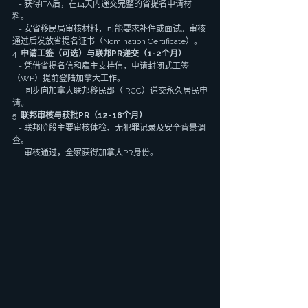
   - 获得ITA后，在14天内递交完整的省提名申请材
料。
   - 安省移民局审核材料，可能要求补件或面试。审核
通过后发放省提名证书（Nomination Certificate）。
4. 
申请工签（可选）与联邦PR递交（1-2个月）
   - 凭借省提名信和雇主支持信，申请封闭式工签
（WP）提前登陆加拿大工作。
   - 同步向加拿大联邦移民部（IRCC）递交永久居民申
请。
5. 
联邦审核与获批PR（12-18个月）
   - 联邦阶段主要审核体检、无犯罪记录及安全背景调
查。
   - 审核通过，全家获得加拿大PR身份。