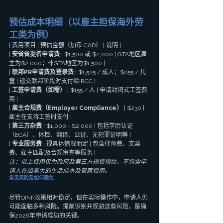
预估成本明细（以雇主担保海外劳
工类为例）
| 费用项目 | 预估金额（加币 CAD） | 说明 |
| 
安省省提名申请费
 | $1,500 或 $2,000 | GTA地区雇
主为$2,000；非GTA地区为$1,500 |
| 
联邦PR申请费及登录费
 | $1,525 / 成人；$255 / 儿
童 | 递交联邦阶段时支付给IRCC |
| 
工签申请费（如需）
 | $155 / 人 | 申请封闭式工签费
用 |
| 
雇主合规费（Employer Compliance）
 | $230 | 
雇主在支持工签时支付 |
| 
第三方杂费
 | $1,000 - $2,000 | 包括学历认证
（ECA）、体检、翻译、公证、无犯罪证明等 |
| 
专业服务费
 | 视具体情况而定 | 包含律师费、文案
费、雇主匹配及合规审查等服务 |
注：以上费用仅为政府及第三方规费预估，不包含申
请人在加拿大的生活成本及安家费用。
常见风险及如何避免
尽管OINP政策相对稳定，但在实际操作中，申请人仍
可能面临多种风险。提前识别并规避这些风险，是确
保2026年申请成功的关键。