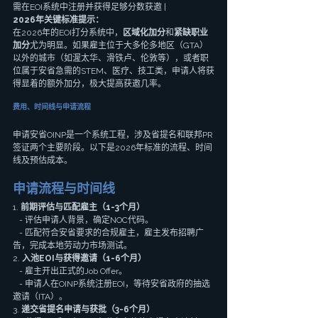
需在EOI系统中注册并获得足够分数获邀 |
2026年关键标准提示：
在2026年的EOI打分系统中，
区域化加分
和
紧缺职业
加分
尤为明显。如果雇主位于大多伦多地区（GTA）
以外的城市（如渥太华、滑铁卢、伦敦等），或者职
位属于安省急需的STEM、医疗、技工类，申请人将获
得显着的额外加分，极大提高获邀几率。
费用、时间线与申请流程
申请安省OINP是一个系统工程，涉及省提名和联邦PR
签证两个主要阶段。以下是2026年标准的流程、时间
线及预估成本。
申请流程与时间线
1. 
前期评估与匹配雇主（1-3个月）
   - 评估申请人背景，确定NOC代码。
   - 匹配符合安省要求的合规雇主，雇主发布招聘广
告，完成本地劳动力市场测试。
2. 
入池EOI与获得邀请（1-6个月）
   - 雇主开出正式的Job Offer。
   - 申请人在OINP系统注册EOI，等待安省政府的抽选
邀请（ITA）。
3. 
递交省提名申请与获批（3-6个月）