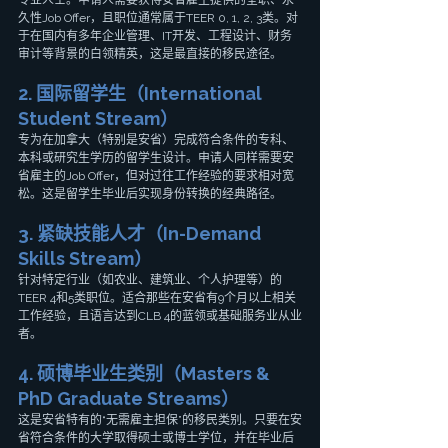
专业人士。申请人需要获得安省雇主提供的全职、永
久性Job Offer，且职位通常属于TEER 0, 1, 2, 3类。对
于在国内有多年企业管理、IT开发、工程设计、财务
审计等背景的白领精英，这是最直接的移民途径。
2. 国际留学生（International 
Student Stream）
专为在加拿大（特别是安省）完成符合条件的专科、
本科或研究生学历的留学生设计。申请人同样需要安
省雇主的Job Offer，但对过往工作经验的要求相对宽
松。这是留学生毕业后实现身份转换的经典路径。
3. 紧缺技能人才（In-Demand 
Skills Stream）
针对特定行业（如农业、建筑业、个人护理等）的
TEER 4和5类职位。适合那些在安省有9个月以上相关
工作经验，且语言达到CLB 4的蓝领或基础服务业从业
者。
4. 硕博毕业生类别（Masters & 
PhD Graduate Streams）
这是安省特有的“无需雇主担保”的移民类别。只要在安
省符合条件的大学取得硕士或博士学位，并在毕业后