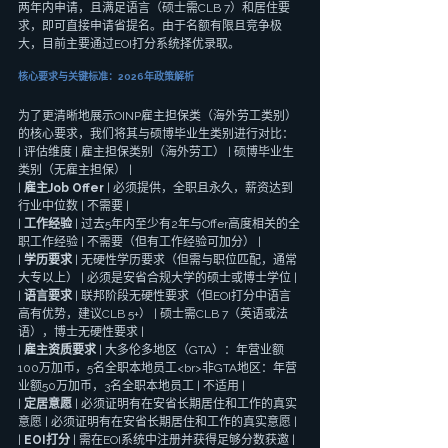
两年内申请，且满足语言（硕士需CLB 7）和居住要
求，即可直接申请省提名。由于名额有限且竞争极
大，目前主要通过EOI打分系统择优录取。
核心要求与关键标准：2026年政策解析
为了更清晰地展示OINP雇主担保类（海外劳工类别）
的核心要求，我们将其与硕博毕业生类别进行对比：
| 评估维度 | 雇主担保类别（海外劳工） | 硕博毕业生
类别（无雇主担保） |
| 
雇主Job Offer
 | 必须提供，全职且永久，薪资达到
行业中位数 | 不需要 |
| 
工作经验
 | 过去5年内至少有2年与Offer高度相关的全
职工作经验 | 不需要（但有工作经验可加分） |
| 
学历要求
 | 无硬性学历要求（但需与职位匹配，通常
大专以上） | 必须是安省合规大学的硕士或博士学位 |
| 
语言要求
 | 联邦阶段无硬性要求（但EOI打分中语言
高有优势，建议CLB 5+） | 硕士需CLB 7（英语或法
语），博士无硬性要求 |
| 
雇主资质要求
 | 大多伦多地区（GTA）：年营业额
100万加币，5名全职本地员工<br>非GTA地区：年营
业额50万加币，3名全职本地员工 | 不适用 |
| 
定居意愿
 | 必须证明有在安省长期居住和工作的真实
意愿 | 必须证明有在安省长期居住和工作的真实意愿 |
| 
EOI打分
 | 需在EOI系统中注册并获得足够分数获邀 | 