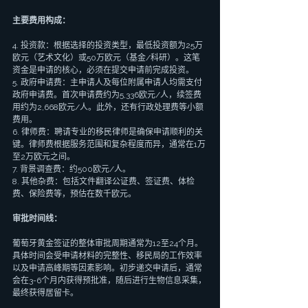
主要费用构成：
4. 投资款：根据选择的投资类型，最低投资额为25万
欧元（艺术文化）或50万欧元（基金/科研）。这笔
资金是申请的核心，必须在提交申请前完成投资。
5. 政府申请费：主申请人及每位附属申请人均需支付
政府申请费。首次申请费约为5,336欧元/人，续签费
用约为2,668欧元/人。此外，还有行政处理费等小额
费用。
6. 律师费：聘请专业的移民律师是确保申请顺利的关
键。律师费根据服务范围和复杂程度而异，通常在1万
至2万欧元之间。
7. 背景调查费：约500欧元/人。
8. 其他杂费：包括文件翻译公证费、签证费、体检
费、保险费等，预估在数千欧元。
审批时间线：
葡萄牙黄金签证的整体审批周期通常为12至24个月。
具体时间会受申请材料的完整性、移民局的工作效率
以及申请高峰期等因素影响。初步递交申请后，通常
会在3-6个月内获得预批准，随后进行生物信息采集，
最终获得居留卡。