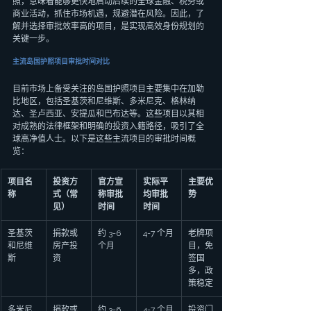
照，意味着能够更快地启动后续的全球金融、税务或
商业活动，抓住市场机遇，规避潜在风险。因此，了
解并选择审批效率高的项目，是实现高效身份规划的
关键一步。
主流岛国护照项目审批时间对比
目前市场上备受关注的岛国护照项目主要集中在加勒
比地区，包括圣基茨和尼维斯、多米尼克、格林纳
达、圣卢西亚、安提瓜和巴布达等。这些项目以其相
对成熟的法律框架和明确的投资入籍路径，吸引了全
球高净值人士。以下是这些主流项目的审批时间概
览：
项目名
投资方
官方宣
实际平
主要优
称
式（常
称审批
均审批
势
见）
时间
时间
圣基茨
捐款或
约 3-6 
4-7 个月
老牌项
和尼维
房产投
个月
目，免
斯
资
签国
多，政
策稳定
多米尼
捐款或
约 3-6 
4-7 个月
投资门