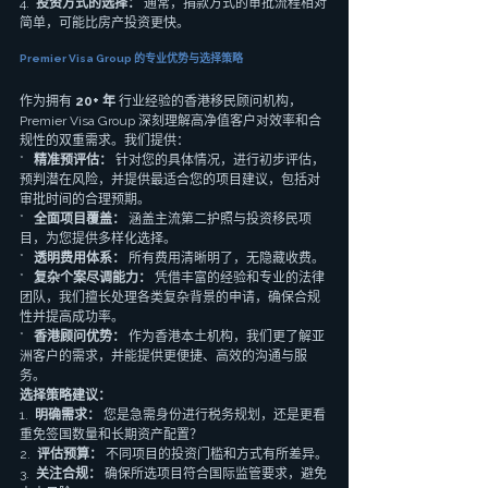
4.  
投资方式的选择：
 通常，捐款方式的审批流程相对
简单，可能比房产投资更快。
Premier Visa Group 的专业优势与选择策略
作为拥有 
20+ 年
 行业经验的香港移民顾问机构，
Premier Visa Group 深刻理解高净值客户对效率和合
规性的双重需求。我们提供：
*   
精准预评估：
 针对您的具体情况，进行初步评估，
预判潜在风险，并提供最适合您的项目建议，包括对
审批时间的合理预期。
*   
全面项目覆盖：
 涵盖主流第二护照与投资移民项
目，为您提供多样化选择。
*   
透明费用体系：
 所有费用清晰明了，无隐藏收费。
*   
复杂个案尽调能力：
 凭借丰富的经验和专业的法律
团队，我们擅长处理各类复杂背景的申请，确保合规
性并提高成功率。
*   
香港顾问优势：
 作为香港本土机构，我们更了解亚
洲客户的需求，并能提供更便捷、高效的沟通与服
务。
选择策略建议：
1.  
明确需求：
 您是急需身份进行税务规划，还是更看
重免签国数量和长期资产配置？
2.  
评估预算：
 不同项目的投资门槛和方式有所差异。
3.  
关注合规：
 确保所选项目符合国际监管要求，避免