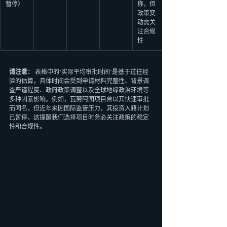
暂停）
称，但
政策变
动需关
注合规
性
请注意：
 表格中的“实际平均审批时间”是基于过往经
验的估算，具体时间会受到申请材料完整性、背景调
查严谨程度、政府政策调整以及全球地缘政治环境等
多种因素影响。例如，瓦努阿图项目曾以其快速审批
而闻名，但近年来因国际监管压力，其投资入籍计划
已暂停，这提醒我们选择项目时务必关注政策的稳定
性和合规性。