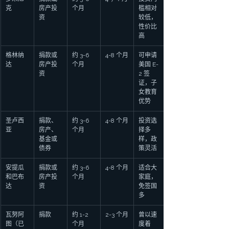
克
房产投
个月
槛相对
资
较低，
性价比
高
格林纳
捐款或
约 3-6 
4-8 个月
可申请
达
房产投
个月
美国 E-
资
2 签
证，子
女教育
优势
圣卢西
捐款、
约 3-6 
4-8 个月
投资选
亚
房产、
个月
择多
基金或
样，政
债券
策灵活
安提瓜
捐款或
约 3-6 
4-8 个月
适合大
和巴布
房产投
个月
家庭，
达
资
免签国
多
瓦努阿
捐款
约 1-2 
2-3 个月
曾以速
图（已
个月
度着