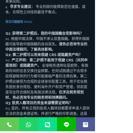
未来风险。
4.  
寻求专业建议：
 专业的顾问能帮助您在速度、成
本、合规性之间找到最佳平衡点。
常见问题解答 (FAQ)
Q1: 获得第二护照后，我的中国国籍会受影响吗？
A1: 根据中国法律，中国不承认双重国籍。获得外国国
籍可能导致中国国籍的自动丧失。
请务必咨询专业的
中国法律顾问，了解具体影响。
Q2: 第二护照可以用来规避 CRS 或隐藏资产吗？
A2: 
严正声明：第二护照不能用于规避 CRS（共同申
报准则）或隐藏资产。
 全球税务透明化是趋势，各国
政府间的信息交换日益频繁。任何试图通过不合规手
段规避税务的行为都可能面临严重的法律后果。第二
护照应被视为合规的全球身份配置工具，用于优化税
务居民身份规划、便利海外开户和资产管理，但前提
是完全符合国际及各国法律法规。
在涉及税务规划
时，务必咨询专业的税务师和持牌顾问。
Q3: 投资入籍项目的资金来源需要证明吗？
A3: 是的，所有正规的投资入籍项目都要求申请人提供
合法的资金来源证明，并进行严格的尽职调查。这是
确保项目合规性和申请人背景清白的重要环节。
Q4: 瓦努阿图护照现在还能办理吗？
A4: 瓦努阿图的投资入籍计划因国际监管压力已暂停。