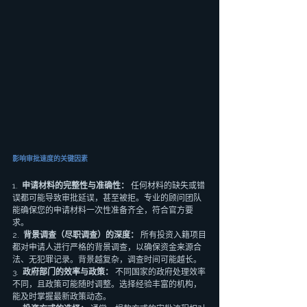
影响审批速度的关键因素
1.  
申请材料的完整性与准确性：
 任何材料的缺失或错
误都可能导致审批延误，甚至被拒。专业的顾问团队
能确保您的申请材料一次性准备齐全，符合官方要
求。
2.  
背景调查（尽职调查）的深度：
 所有投资入籍项目
都对申请人进行严格的背景调查，以确保资金来源合
法、无犯罪记录。背景越复杂，调查时间可能越长。
3.  
政府部门的效率与政策：
 不同国家的政府处理效率
不同，且政策可能随时调整。选择经验丰富的机构，
能及时掌握最新政策动态。