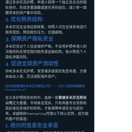
通过多米尼克护照，申请人获得一个独立且合法的国
际身份，形成多重国籍或居住身份组合，减少单一国
籍带来的资产集中风险。
2. 优化税务结构
多米尼克无全球征税政策，持照人可在全球多地进行
税务规划，降低税负压力，合理避税。
3. 保障资产隐私安全
多米尼克对个人信息保护严格，不会将护照申请人的
详细资料反馈至国内税务或金融机构，极大降低个人
隐私泄露风险。
4. 促进全球资产流动性
持有多米尼克护照，享受诸多国家的免签待遇，方便
自由出入境，灵活调配海外资产。
如何选择靠谱的多米尼克移民公司？——为什么选择卓越移民
PremierVisa？
在众多护照移民机构中，选择一家
靠谱多米尼克移民
公司
尤为重要。市场鱼龙混杂，只有具备专业资质和
高标准信息保护的机构，才能保障申请安全与成功
率。卓越移民PremierVisa凭借以下核心优势，成为国
内客户的首选：
1. 绝对的信息安全承诺