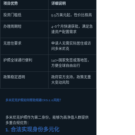
项目优势
详细说明
投资门槛低
9.5万美元起，性价比极高
办理周期短
4-6个月快速获批，满足急
速资产配置需求
无居住要求
申请人无需实际居住或访
问多米尼克
护照全球通行便利
140+国家免签或落地签，
方便全球自由出行
政策稳定透明
政府官方支持，政策无重
大变动风险
多米尼克护照如何帮助规避CRS 2.0风险？
多米尼克护照作为第二身份，能够为高净值人群提供
多重合规优势：
1. 合法实现身份多元化