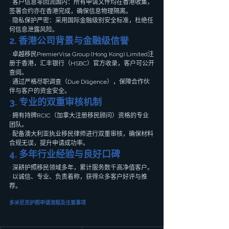
· 客户信息零回流国内：所有申请文件均在香港收集，
签署合约亦在香港完成，确保信息物理隔离。
· 隐私保护严密：采用国际金融级别安全标准，杜绝任
何信息泄露风险。
2. 香港公司背景与金融级信誉
· 卓越移民PremierVisa Group (Hong Kong) Limited注
册于香港，汇丰银行（HSBC）官方收录，客户可公开
查阅。
· 通过严格尽职调查（Due Diligence），保障合作伙
伴与客户的资金安全。
3. 专业的双重审核机制
· 拥有持牌RCIC（加拿大注册移民顾问）资格的专业
团队。
· 配备澳大利亚执业移民律师进行双重审核，确保材料
合规无误，提升申请成功率。
4. 多年行业经验与良好口碑
· 深耕护照移民领域多年，累计服务数千高净值客户。
· 以诚信、专业、负责着称，获得众多客户好评与推
荐。
多米尼克护照申请流程及注意事项