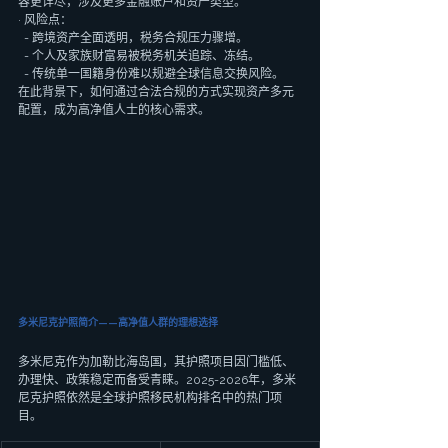
容更详尽，涉及更多金融账户和资产类型。
· 风险点：
  - 跨境资产全面透明，税务合规压力骤增。
  - 个人及家族财富易被税务机关追踪、冻结。
  - 传统单一国籍身份难以规避全球信息交换风险。
在此背景下，如何通过合法合规的方式实现资产多元
配置，成为高净值人士的核心需求。
多米尼克护照简介——高净值人群的理想选择
多米尼克作为加勒比海岛国，其护照项目因门槛低、
办理快、政策稳定而备受青睐。2025-2026年，多米
尼克护照依然是全球护照移民机构排名中的热门项
目。