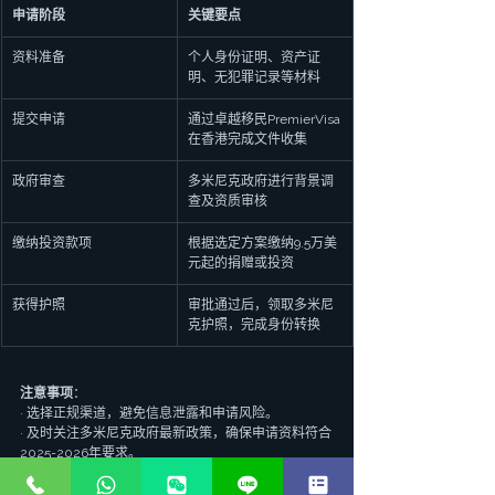
申请阶段
关键要点
资料准备
个人身份证明、资产证
明、无犯罪记录等材料
提交申请
通过卓越移民PremierVisa
在香港完成文件收集
政府审查
多米尼克政府进行背景调
查及资质审核
缴纳投资款项
根据选定方案缴纳9.5万美
元起的捐赠或投资
获得护照
审批通过后，领取多米尼
克护照，完成身份转换
注意事项
：
· 选择正规渠道，避免信息泄露和申请风险。
· 及时关注多米尼克政府最新政策，确保申请资料符合
2025-2026年要求。
· 通过卓越移民PremierVisa专业团队指导，确保流程
高效顺利。