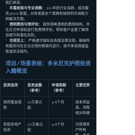
我们承诺：
*   
丰富经验与专业洞察：
 20+年的行业深耕，成功服
务3000+家庭，对各类复杂个案拥有独到的尽调能力
和解决方案。
*   
透明费用与预评估：
 提供清晰透明的费用结构，并
在正式申请前进行免费预评估，帮助客户全面了解项
目细节和潜在风险。
*   
合规至上：
 严格遵守国际及各国法律法规，确保所
有服务均在合法合规的框架内进行，绝不承诺规避监
管或非法操作。
项目/场景表格：多米尼克护照投资
入籍概览
投资选项
投资金额
申请周期
主要优势
（参考）
（参考）
政府基金捐
10万美元
3-6个月
成本效益
款
起
高，流程
相对简便
获批房地产
20万美元
3-6个月
可获得房
投资
起
产所有