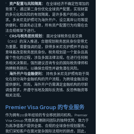
*   
资产配置与风险隔离：
 在全球经济不确定性增加的
背景下，通过第二身份优化全球资产配置，实现财富
的多元化和风险的有效隔离，是许多客户的核心诉
求。多米尼克护照可为海外开户、设立离岸公司等提
供便利，但请务必注意，所有资产配置行为均需在合
法合规框架下进行。
*   
CRS与税务居民规划：
 面对全球税务信息交换
（CRS）的深入推进，合理规划税务居民身份变得尤
为重要。需要强调的是，获得多米尼克护照并不自动
意味着改变税务居民身份。税务规划是一个复杂且高
度个性化的过程，涉及多国法律法规。在进行任何税
务相关决策前，强烈建议咨询专业的国际税务律师和
持牌税务顾问，以确保合规性并避免潜在风险。
*   
海外开户与金融便利：
 持有多米尼克护照有助于简
化在部分海外金融机构的开户流程，为跨境金融活动
提供便利。然而，海外开户仍需满足金融机构的尽职
调查要求，并遵守当地及国际反洗钱、反恐怖融资等
相关法规。
Premier Visa Group 的专业服务
作为拥有20余年经验的专业移民顾问机构，Premier 
Visa Group 凭借其香港顾问团队的独特优势，致力于
为高净值客户提供全面、合规的全球身份规划服务。
我们深知客户在面对复杂国际法规时的顾虑，因此，