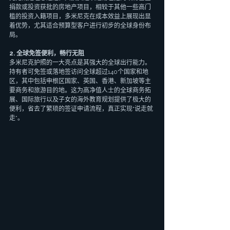
捐款或投资获批的房地产项目，相较于其他一些高门
槛的投资入籍项目，多米尼克在成本效益上展现出显
着优势，尤其适合预算型客户进行初步的全球身份布
局。
2. 全球免签便利，畅行无阻
多米尼克护照的一大亮点是其强大的全球出行能力。
持有者可免签或落地签访问全球超过140个国家和地
区，其中包括申根区国家、英国、香港、新加坡等主
要商务和旅游目的地。这为高净值人士的全球商务拓
展、国际旅行以及子女的海外教育规划提供了极大的
便利，省去了繁琐的签证申请流程，真正实现“说走就
走”。