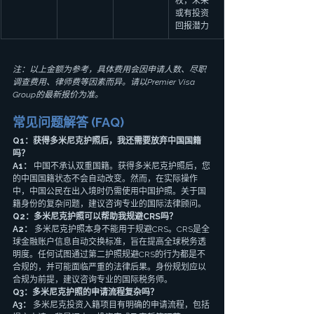
权，未来
或有投资
回报潜力
注：以上金额为参考，具体费用会因申请人数、尽职
调查费用、律师费等因素而异。请以Premier Visa 
Group的最新报价为准。
常见问题解答 (FAQ)
Q1：获得多米尼克护照后，我还需要放弃中国国籍
吗？
A1：
 中国不承认双重国籍。获得多米尼克护照后，您
的中国国籍状态不会自动改变。然而，在实际操作
中，中国公民在出入境时仍需使用中国护照。关于国
籍身份的复杂问题，建议咨询专业的国际法律顾问。
Q2：多米尼克护照可以帮助我规避CRS吗？
A2：
 多米尼克护照本身不能用于规避CRS。CRS是全
球金融账户信息自动交换标准，旨在提高全球税务透
明度。任何试图通过第二护照规避CRS的行为都是不
合规的，并可能面临严重的法律后果。身份规划应以
合规为前提，建议咨询专业的国际税务师。
Q3：多米尼克护照的申请流程复杂吗？
A3：
 多米尼克投资入籍项目有明确的申请流程，包括