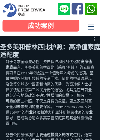
成功案例
圣多美和普林西比护照：高净值家庭
适配度
对于寻求全球流动性、资产保护和税务优化的
高净值
家庭
而言，圣多美和普林西比（简称“圣普”）的公民身
份项目在2026年依然是一个值得深入考虑的选项。圣
普护照以其相对较低的投资门槛、简化的申请流程以
及免签全球多个国家和地区的优势，为高净值人士提
供了快速获取第二公民身份的途径。尤其是在当前全
球经济和地缘政治不确定性增加的背景下，拥有一个
可靠的第二护照，不仅是身份的象征，更是家庭财富
安全和未来规划的重要保障。PremierVisa Group 凭
借20余年的行业经验和澳大利亚注册移民律师的专业
指导，已成功协助众多高净值家庭实现其全球身份配
置目标。
圣普公民身份项目主要通过
投资入籍
方式进行，通常