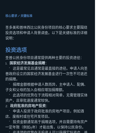
核心要求 / 关键标准
圣多美和普林西比公民身份项目的核心要求主要围绕
投资选项和申请人背景调查。以下是关键标准的详细
说明：
投资选项
圣普公民身份项目通常提供两种主要的投资途径：
1.  
国家经济发展基金捐赠
：
    *   这是最常见且通常是最直接的途径。申请人向圣
普政府设立的国家经济发展基金进行一次性不可退还
的捐赠。
    *   捐赠金额根据申请人数而异，主申请人、配偶、
子女和父母的加入会相应增加捐赠额。
    *   此选项的优势在于流程相对简单，无需管理实体
资产，且审批速度通常较快。
2.  
政府批准的房地产投资
：
    *   申请人投资于政府批准的房地产项目，例如酒
店、度假村或住宅开发项目。
    *   投资金额通常高于捐赠选项，并且需要持有房产
一定年限（例如5年）才能出售，以保持公民身份。
    *   此选项的优势在于投资人可以获得实际资产，并