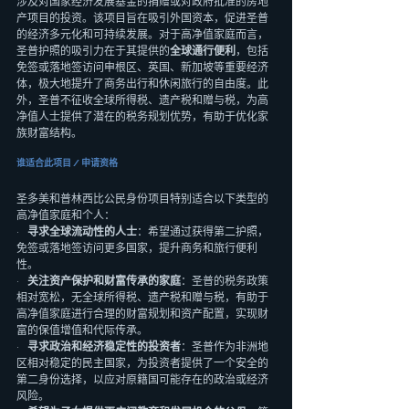
涉及对国家经济发展基金的捐赠或对政府批准的房地
产项目的投资。该项目旨在吸引外国资本，促进圣普
的经济多元化和可持续发展。对于高净值家庭而言，
圣普护照的吸引力在于其提供的
全球通行便利
，包括
免签或落地签访问申根区、英国、新加坡等重要经济
体，极大地提升了商务出行和休闲旅行的自由度。此
外，圣普不征收全球所得税、遗产税和赠与税，为高
净值人士提供了潜在的税务规划优势，有助于优化家
族财富结构。
谁适合此项目 / 申请资格
圣多美和普林西比公民身份项目特别适合以下类型的
高净值家庭和个人：
·   
寻求全球流动性的人士
：希望通过获得第二护照，
免签或落地签访问更多国家，提升商务和旅行便利
性。
·   
关注资产保护和财富传承的家庭
：圣普的税务政策
相对宽松，无全球所得税、遗产税和赠与税，有助于
高净值家庭进行合理的财富规划和资产配置，实现财
富的保值增值和代际传承。
·   
寻求政治和经济稳定性的投资者
：圣普作为非洲地
区相对稳定的民主国家，为投资者提供了一个安全的
第二身份选择，以应对原籍国可能存在的政治或经济
风险。