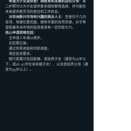
·   
希望为子女提供更广阔教育和发展机会的父母
：第
二护照可以为子女提供更多国际教育选择，并可能在
未来提供更灵活的居住和工作机会。
·   
对非洲新兴市场有兴趣的商业人士
：圣普位于几内
亚湾，地理位置优越，拥有丰富的自然资源，对于希
望拓展非洲市场的投资者具有一定的吸引力。
核心申请资格包括：
·   主申请人年满18周岁。
·   无犯罪记录。
·   通过背景调查和尽职调查。
·   满足投资要求。
·   随行家属可包括配偶、受抚养子女（通常为18岁以
下，或18-30岁在读未婚子女）、以及受抚养父母（通
常为55岁以上）。