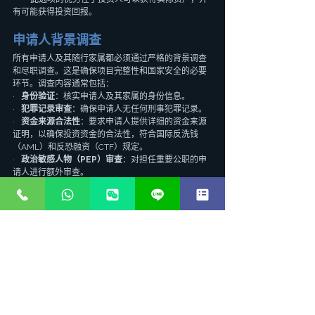
有可能获得投资回报。
申请人背景调查
所有申请人及其随行家属都必须通过严格的背景调查
和尽职调查。这是确保项目完整性和国家安全的必要
环节。调查内容通常包括：
·   
身份验证
：核实申请人及其家属的身份信息。
·   
犯罪记录审查
：确保申请人无任何刑事犯罪记录。
·   
资金来源合法性
：要求申请人提供详细的资金来源
证明，以确保投资资金的合法性，符合国际反洗钱
（AML）和反恐融资（CTF）规定。
·   
政治敏感人物（PEP）审查
：对担任重要公职的申
请人进行额外审查。
其他要求
·   
健康状况
：申请人可能需要提供健康证明。
·   
无虚假陈述
：所有提交的文件和信息必须真实准
确，任何虚假陈述都可能导致申请被拒绝。