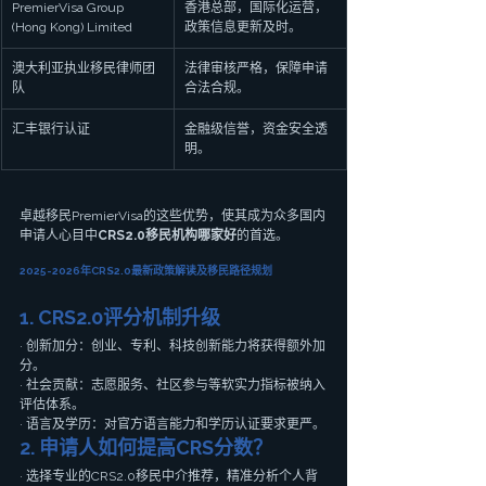
PremierVisa Group 
香港总部，国际化运营，
(Hong Kong) Limited
政策信息更新及时。
澳大利亚执业移民律师团
法律审核严格，保障申请
队
合法合规。
汇丰银行认证
金融级信誉，资金安全透
明。
卓越移民PremierVisa的这些优势，使其成为众多国内
申请人心目中
CRS2.0移民机构哪家好
的首选。
2025-2026年CRS2.0最新政策解读及移民路径规划
1. CRS2.0评分机制升级
· 创新加分：创业、专利、科技创新能力将获得额外加
分。
· 社会贡献：志愿服务、社区参与等软实力指标被纳入
评估体系。
· 语言及学历：对官方语言能力和学历认证要求更严。
2. 申请人如何提高CRS分数？
· 选择专业的CRS2.0移民中介推荐，精准分析个人背