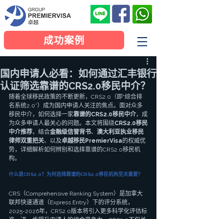
成功案例
国内申请人必看：如何通过汇丰银行
认证筛选靠谱的CRS2.0移民中介？
随着全球移民政策的不断更新，CRS2.0（即“综合排
名系统2.0”）成为国内申请人关注的焦点。面对众多
移民中介，如何选择一家
靠谱的CRS2.0移民中介
，成
为众多申请人最关心的问题。本文将围绕
CRS2.0移民
中介推荐
，结合
金融级信誉背书
、
澳大利亚执业移民
律师双重把关
、以及
卓越移民PremierVisa
的权威优
势，详细解析如何辨别和选择靠谱的CRS2.0移民机
构。
什么是CRS2.0？为何选择靠谱的CRS2.0移民机构至关重要？
CRS（Comprehensive Ranking System）是加拿大
联邦快速通道（Express Entry）下的评分系统，
2025-2026年，CRS2.0版本将引入更多科学化评估标