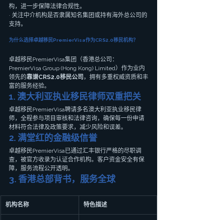
构，进一步保障法律合规性。
· 关注中介机构是否隶属知名集团或持有海外总公司的
支持。
为什么选择卓越移民PremierVisa作为CRS2.0移民机构？
卓越移民PremierVisa集团（香港总公司：
PremierVisa Group (Hong Kong) Limited）作为业内
领先的
靠谱CRS2.0移民公司
，拥有多重权威资质和丰
富的服务经验。
1. 澳大利亚执业移民律师双重把关
卓越移民PremierVisa聘请多名澳大利亚执业移民律
师，全程参与项目审核和法律咨询，确保每一份申请
材料符合法律及政策要求，减少风险和误差。
2. 满堂红的金融级信誉
卓越移民PremierVisa已通过汇丰银行严格的尽职调
查，被官方收录为认证合作机构。客户资金安全有保
障，服务流程公开透明。
3. 香港总部背书，服务全球
机构名称
特色描述