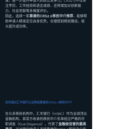
准，进一步提升申请人的综合竞争力。CRS2.0不仅关
注学历、工作经验和语言成绩，还将增加对创新能
力、社会贡献等多维度评价。
因此，选择一家
靠谱的CRS2.0移民中介推荐
，能够帮
助申请人精准定位自身优势，合理规划移民路径，极
大提升成功率。
如何通过汇丰银行认证筛选靠谱的CRS2.0移民中介？
在众多移民机构中，汇丰银行（HSBC）作为全球顶尖
金融机构，其官方收录的移民中介名单经过严格的尽
职调查（Due Diligence），代表了
金融级信誉的最高