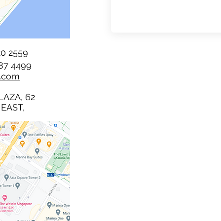
0 2559
987 4499
p.com
LAZA, 62
 EAST,