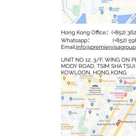
Hong Kong Office：(+852)
362
Whatsapp：
(+852) 5
Email:
info@premiervisagrou
UNIT NO 12, 3/F, WING ON P
MODY ROAD,
TSIM SHA TSUI
KOWLOON, HONG KONG