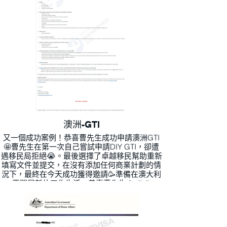
188E項目優勢🔥：
耗盡證明資金來源
耗盡業務經驗
無資產要求
無學歷要求
消耗計分
有興趣移民澳大利亞，請諮詢卓越移民查詢。
澳洲-GTI
又一個成功案例！恭喜曹先生成功申請澳洲GTI
🤩曹先生在第一次自己嘗試申請DIY GTI，卻遭
遇移民局拒絕😭。最後選擇了卓越移民幫助重新
填寫文件並提交，在沒有添加任何商業計劃的情
況下，最終在今天成功獲得邀請🥳準備在澳大利
亞開展新的工作生活，恭喜曹先生！ 🎉🎉