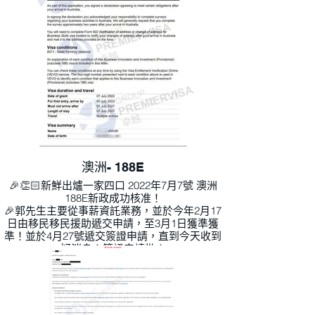
澳洲- 188E
🎉👏🏻新鮮出爐一家四口 2022年7月7號 澳洲
188E新政成功核准！
🎉郭先生主要從事薪資託業務，並於今年2月17
日由移民移民援助遞交申請，至3月1日獲準獲
準！並於4月27號遞交簽證申請，直到今天收到
好消息！簽證申請批！
透過188E企業家簽證，郭先生將在澳洲成立了公
司，在澳洲發展其創新商業。再次恭喜郭先生成
功在澳洲拓展首飾託的業務。持有188E簽證三年
後，正好成為澳洲永久居民。 😍前往澳洲一家
四口開展新的生活！