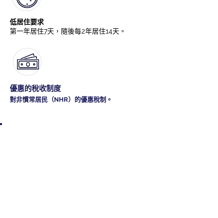
低居住要求
第一年居住7天，隨後每2年居住14天。
優惠的稅收制度
對非慣常居民（NHR）的優惠稅制。
為什麼義大利是歐洲最值
得投資的移民目的地？
義大利，歐洲前三大經濟體，世界名牌大國。Ferrari、
Lamborghini、Gucci、Prada、Versace、Armani……這
些令全球趨之若鶩的頂級品牌，全部誕生於這片土地。
選擇義大利投資移民，您獲得的不僅僅是一張居留許
可，而是進入全球最令人嚮往的生活方式的入場券——
衣有名牌時裝、行有超跑名車、食有米芝蓮美食、住有