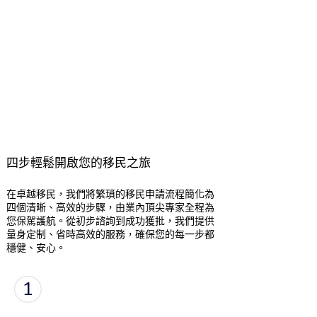
處理數千宗成功個案。團隊包括資深移民律師、
前移民官及專業顧問。
30+ 國家覆蓋：無論是澳洲、加拿大、美國還是
第二護照國家，我們都能提供深度專業建議。
高成功率：嚴格篩選申請人資格，投資移民申請
成功率超過 95%。
費用透明：所有費用在簽約前完全公開，無隱藏
收費。免費初次諮詢及資格評估。
四步輕鬆開啟您的移民之旅
在卓越移民，我們將繁瑣的移民申請流程簡化為
四個清晰、高效的步驟，由業內頂尖專家全程為
您保駕護航。從初步諮詢到成功獲批，我們提供
量身定制、省時高效的服務，確保您的每一步都
穩健、安心。