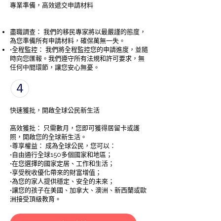
專業準備，高效遞交申請材料
盡職調查： 我們的移民專家將以最嚴謹的態度，
為您準備所有申請材料，確保萬無一失。
•全程監控： 我們將全程監控您的申請進度，並隨
時向您匯報。我們遵守所有法規和許可要求，無
任何中間環節，讓您安心無憂。
快速獲批，開啟全球公民新生活
高效獲批： 只需數月，您即可獲得居留卡或護
照，開啟您的全球新生活。
•尊享權益： 成為全球公民，您可以：
•自由通行全球150多個國家和地區；
•在您選擇的國家定居、工作和生活；
•享受稅收優化帶來的財富增值；
•為您的家人提供穩定、安全的未來；
•讓您的孩子在美國、加拿大、澳洲、新西蘭或歐
洲接受頂級教育。