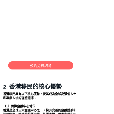
香港移民的主要途徑包括香港優才計劃（QMAS）、香
港高才通計劃（TTPS）、香港投資移民（新資本投資者
入境計劃）和香港專才計劃（輸入內地人才計劃）。這
些計劃各有特點，適合不同背景和需求的申請人。
卓越移民 PremierVisa 作為香港知名移民公司，由澳洲
執業移民律師主理（LPN5512623），擁有澳洲法學碩士
LLM學位（公司法和商法專業），累積了20年的移民服
務經驗。我們的澳洲移民成功率達到95%+，香港移民預
計成功率達到90%+，遠高於行業平均水平。我們專注於
澳洲移民和香港移民，為申請人提供最專業、最高效的
服務。
預約免費諮詢
2. 香港移民的核心優勢
香港移民具有以下核心優勢，使其成為全球高淨值人士
和專業人才的理想選擇：
（1）國際金融中心地位
香港是全球三大金融中心之一，擁有完善的金融體系和