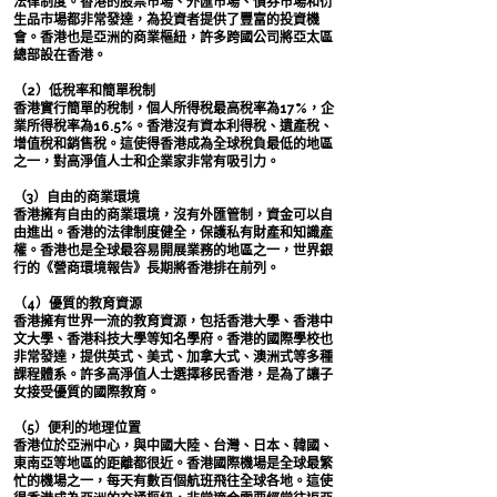
法律制度。香港的股票市場、外匯市場、債券市場和衍
生品市場都非常發達，為投資者提供了豐富的投資機
會。香港也是亞洲的商業樞紐，許多跨國公司將亞太區
總部設在香港。
（2）低稅率和簡單稅制
香港實行簡單的稅制，個人所得稅最高稅率為17%，企
業所得稅率為16.5%。香港沒有資本利得稅、遺產稅、
增值稅和銷售稅。這使得香港成為全球稅負最低的地區
之一，對高淨值人士和企業家非常有吸引力。
（3）自由的商業環境
香港擁有自由的商業環境，沒有外匯管制，資金可以自
由進出。香港的法律制度健全，保護私有財產和知識產
權。香港也是全球最容易開展業務的地區之一，世界銀
行的《營商環境報告》長期將香港排在前列。
（4）優質的教育資源
香港擁有世界一流的教育資源，包括香港大學、香港中
文大學、香港科技大學等知名學府。香港的國際學校也
非常發達，提供英式、美式、加拿大式、澳洲式等多種
課程體系。許多高淨值人士選擇移民香港，是為了讓子
女接受優質的國際教育。
（5）便利的地理位置
香港位於亞洲中心，與中國大陸、台灣、日本、韓國、
東南亞等地區的距離都很近。香港國際機場是全球最繁
忙的機場之一，每天有數百個航班飛往全球各地。這使