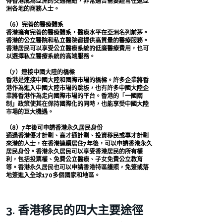
得香港成為亞洲的交通樞紐，非常適合需要經常往返亞
洲各地的商務人士。
（6）完善的醫療體系
香港擁有完善的醫療體系，醫療水平在亞洲名列前茅。
香港的公立醫院和私立醫院都提供高質量的醫療服務。
香港居民可以享受公立醫療系統的低廉醫療費用，也可
以選擇私立醫療系統的高端服務。
（7）連接中國大陸的橋樑
香港是連接中國大陸和國際市場的橋樑。許多企業將香
港作為進入中國大陸市場的跳板，也有許多中國大陸企
業將香港作為走向國際市場的平台。香港的「一國兩
制」政策使其在保持國際化的同時，也能享受中國大陸
市場的巨大機遇。
（8）7年後可申請香港永久居民身份
通過香港優才計劃、高才通計劃、投資移民或專才計劃
來港的人士，在香港連續居住7年後，可以申請香港永久
居民身份。香港永久居民可以享受香港居民的所有權
利，包括投票權、免費公立醫療、子女免費公立教育
等。香港永久居民也可以申請香港特區護照，免簽或落
地簽進入全球170多個國家和地區。
3. 香港移民的四大主要途徑