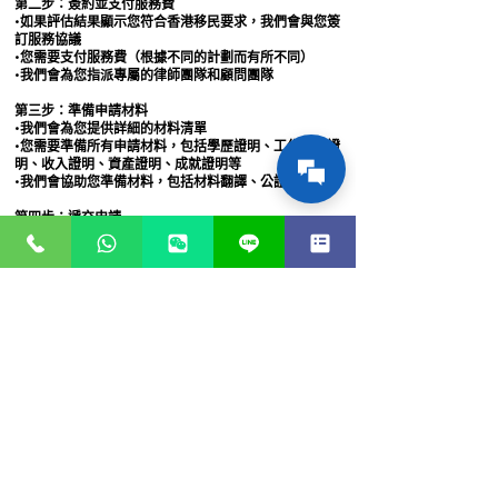
第二步：簽約並支付服務費
•如果評估結果顯示您符合香港移民要求，我們會與您簽
訂服務協議
•您需要支付服務費（根據不同的計劃而有所不同）
•我們會為您指派專屬的律師團隊和顧問團隊
第三步：準備申請材料
•我們會為您提供詳細的材料清單
•您需要準備所有申請材料，包括學歷證明、工作經驗證
明、收入證明、資產證明、成就證明等
•我們會協助您準備材料，包括材料翻譯、公證、認證等
第四步：遞交申請
•我們會審核所有申請材料，確保材料完整且符合入境處
要求
•我們會代表您向香港入境事務處遞交申請
•遞交申請後，我們會提供申請編號和查詢方式
第五步：等待審批
•香港入境事務處會審核您的申請
•審批時間因不同的計劃而有所不同（通常3-12個月）
•在審批期間，我們會定期查詢申請進度，並及時向您反
饋
第六步：獲批並領取簽證
•如果申請獲批，香港入境事務處會發出批准信
•您需要前往香港入境事務處領取簽證（或在香港境外的
中國使領館領取簽證）