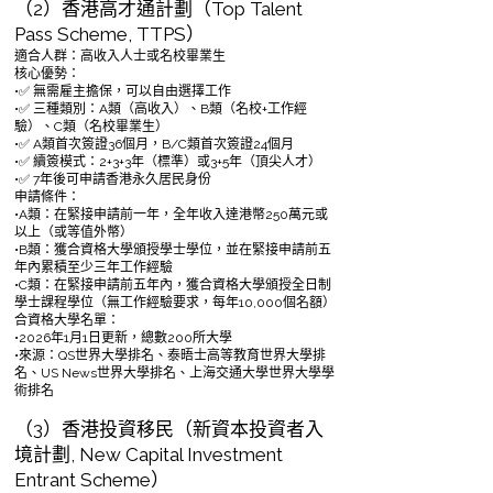
（2）香港高才通計劃（Top Talent
Pass Scheme, TTPS）
適合人群：高收入人士或名校畢業生
核心優勢：
•✅ 無需雇主擔保，可以自由選擇工作
•✅ 三種類別：A類（高收入）、B類（名校+工作經
驗）、C類（名校畢業生）
•✅ A類首次簽證36個月，B/C類首次簽證24個月
•✅ 續簽模式：2+3+3年（標準）或3+5年（頂尖人才）
•✅ 7年後可申請香港永久居民身份
申請條件：
•A類：在緊接申請前一年，全年收入達港幣250萬元或
以上（或等值外幣）
•B類：獲合資格大學頒授學士學位，並在緊接申請前五
年內累積至少三年工作經驗
•C類：在緊接申請前五年內，獲合資格大學頒授全日制
學士課程學位（無工作經驗要求，每年10,000個名額）
合資格大學名單：
•2026年1月1日更新，總數200所大學
•來源：QS世界大學排名、泰晤士高等教育世界大學排
名、US News世界大學排名、上海交通大學世界大學學
術排名
（3）香港投資移民（新資本投資者入
境計劃, New Capital Investment
Entrant Scheme）