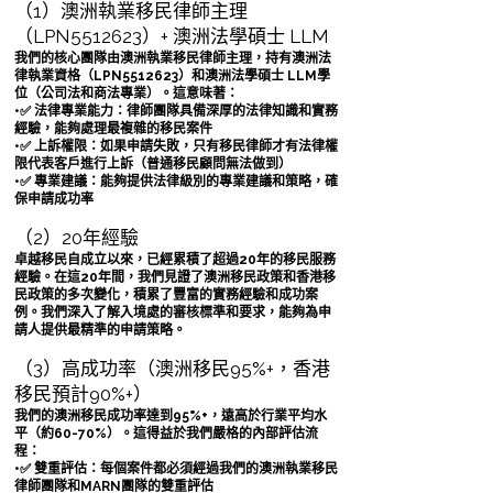
（1）澳洲執業移民律師主理
（LPN5512623）+ 澳洲法學碩士 LLM
我們的核心團隊由澳洲執業移民律師主理，持有澳洲法
律執業資格（LPN5512623）和澳洲法學碩士 LLM學
位（公司法和商法專業）。這意味著：
•✅ 法律專業能力：律師團隊具備深厚的法律知識和實務
經驗，能夠處理最複雜的移民案件
•✅ 上訴權限：如果申請失敗，只有移民律師才有法律權
限代表客戶進行上訴（普通移民顧問無法做到）
•✅ 專業建議：能夠提供法律級別的專業建議和策略，確
保申請成功率
（2）20年經驗
卓越移民自成立以來，已經累積了超過20年的移民服務
經驗。在這20年間，我們見證了澳洲移民政策和香港移
民政策的多次變化，積累了豐富的實務經驗和成功案
例。我們深入了解入境處的審核標準和要求，能夠為申
請人提供最精準的申請策略。
（3）高成功率（澳洲移民95%+，香港
移民預計90%+）
我們的澳洲移民成功率達到95%+，遠高於行業平均水
平（約60-70%）。這得益於我們嚴格的內部評估流
程：
•✅ 雙重評估：每個案件都必須經過我們的澳洲執業移民
律師團隊和MARN團隊的雙重評估