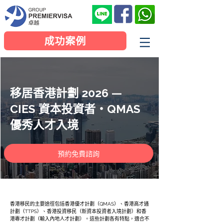
成功案例
移居香港計劃 2026 —
CIES 資本投資者・QMAS
優秀人才入境
預約免費諮詢
香港移民的主要途徑包括香港優才計劃（QMAS）、香港高才通
計劃（TTPS）、香港投資移民（新資本投資者入境計劃）和香
港專才計劃（輸入內地人才計劃）。這些計劃各有特點，適合不