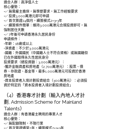
適合人群：高淨值人士
核心優勢：
•✅ 無需雇主擔保，無學歷要求，無工作經驗要求
•✅ 投資3,000萬港元即可申請
•✅ 首次簽證24個月，續簽模式2+3+3年
•✅ 續簽條件簡單：維持3,000萬港元合規投資即可，無
強制居住天數
•✅ 7年後可申請香港永久居民身份
申請條件：
•年齡：18歲或以上
•淨資產：不少於3,000萬港元
•國籍：外國國民（中國籍人士不符合資格）或無國籍但
已在外國取得永久性居民身分
投資要求（總投資額：3,000萬港元）：
•獲許金融資產和房地產（2,700萬港元）：股票、債
券、存款證、基金等，最多1,000萬港元可投資於香港
房地產
•資本投資者入境計劃投資組合（300萬港元）：必須投
資於特定的「資本投資者入境計劃投資組合」
（4）香港專才計劃（輸入內地人才計
劃, Admission Scheme for Mainland
Talents）
適合人群：有香港雇主聘用的專業人才
核心優勢：
•✅ 無配額限制，不限行業
•✅ 首次簽證通常2年，續簽模式2+3+3年