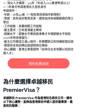
•✅ 頂尖人才續簽：3+5年（年收入200萬港幣或以上）
•✅ 7年後可申請香港永久居民身份
申請條件：
•年齡：18至40歲（一般就業政策無年齡限制）
•學歷：具有良好教育背景，通常指持有相關範疇的學士
學位
•工作經驗：具備相關工作經驗
•雇主要求：已有香港雇主聘用
•薪酬水平：薪酬水平應與香港專才市場薪酬水平相若
2026年新政策變化：
•雇主公司需成立滿12個月、有實體辦公和持續經營記錄
•需提供本地招聘記錄證明崗位稀缺
•核心邏輯：香港企業需證明「該崗位在本地難以找到合
適人才」
預約免費諮詢
為什麼選擇卓越移民
PremierVisa？
卓越移民 PremierVisa 作為香港知名移民公司，擁有
以下核心優勢，能夠為香港移民申請人提供最專業、最
高效的服務：