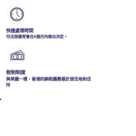
快速處理時間
司法部通常會在6個月內做出決定。
稅制制度
與英國一樣，香港的納稅義務基於居住地和住
所
什麼是香港移民？
香港作為國際金融中心和亞洲商業樞紐，一直是全球高
淨值人士和專業人才的理想移民目的地。香港特別行政
區政府推出了多項人才入境計劃，旨在吸引全球優秀人
才、高收入人士、投資者和專業人才來港發展，為香港
的經濟和社會發展注入新動力。