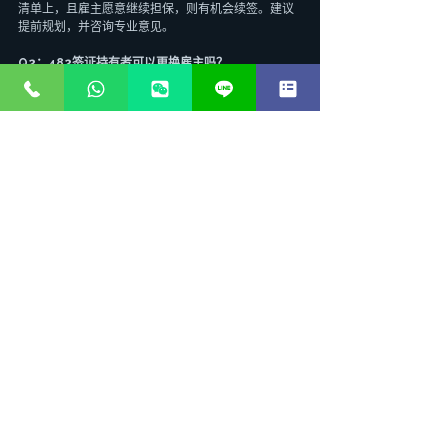
清单上，且雇主愿意继续担保，则有机会续签。建议
提前规划，并咨询专业意见。
Q2：482签证持有者可以更换雇主吗？
A2：可以。482签证持有者在更换雇主时，新雇主需
要重新提交提名申请并获得批准。在被解雇后，您有
60天的宽限期来寻找新的雇主并获得新的提名，否则
签证可能面临取消。
Q3：什么是TSMIT？2026年的标准是多少？
A3：TSMIT是临时技术移民收入门槛（Temporary 
Skilled Migration Income Threshold）的缩写，是澳
大利亚政府为482签证申请人设定的最低年薪标准。
2026年的TSMIT标准为AUD 73,150/年。
Q4：482长期流签证如何转186永居？
A4：482长期流签证持有者在同一雇主工作满2-3年
（具体年限以最新政策为准），且雇主愿意担保，通
常可以通过186雇主提名移民的临时居留过渡（TRT）
类别申请永居。职业需在中长期战略技能清单上。
Q5：DAMA协议对482签证申请有什么帮助？
A5：DAMA（指定区域移民协议）允许特定地区的雇
主担保MLTSSL之外的职业，并可能提供更灵活的签
证条件，如年龄、英语要求等。这为职业不在