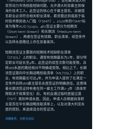
（Temporary Skill Shortage visa），旨在解决澳大利
亚劳动力市场技能短缺问题，允许澳大利亚雇主担保
海外技术工人。此签证的核心在于雇主提名，且被提
名职业必须符合相关职业清单，薪资需达到或高于临
时技术移民收入门槛（TSMIT）。2026年的TSMIT标
准为每年AUD 73,150。482签证主要分为短期流
（Short-term Stream）和长期流（Medium-term 
Stream），两者在签证有效期、职业清单、续签条件
以及转永居路径上存在显着差异。
短期流签证主要面向短期技术短缺职业清单
（STSOL）上的职业，通常有效期最长为2年，部分特
定职业可延长至4年。此签证的续签次数可能受限，且
转186永居的路径相对不明确或受限。相比之下，长期
流签证面向中长期战略技能清单（MLTSSL）上的职
业，有效期最长可达4年，并为申请人提供了在满足一
定条件后转186雇主提名永居签证的明确途径。这意味
着长期流签证持有者在同一雇主工作满2-3年（具体年
限取决于政策变化）后，有机会通过临时居留过渡
（TRT）类别申请永居。因此，申请人应根据自身职
业是否在中长期战略技能清单上，以及对澳大利亚永
居的规划，来选择适合的签证流。
详细条件、分析与对比