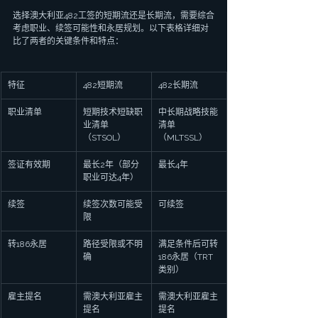
选择澳大利亚482工签的短期流还是长期流，需要综合
考虑职业、续签可能性和永居规划。以下表格详细对
比了两者的关键条件和特点：
特征
482短期流
482长期流
职业清单
短期技术短缺职
中长期战略技能
业清单
清单
（STSOL）
（MLTSSL）
签证有效期
最长2年（部分
最长4年
职业可达4年）
续签
续签次数可能受
可续签
限
转186永居
路径受限或不明
满足条件后可转
确
186永居（TRT
类别）
雇主提名
需澳大利亚雇主
需澳大利亚雇主
提名
提名