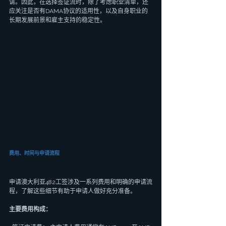
请。因此，在选择签证流时，除了考虑职业清单，还
应关注是否有DAMA协议的适用性，以及自身职业的
长期发展前景和雇主支持的稳定性。
费用、时间与申请流程
申请澳大利亚482工签涉及一系列费用和明确的申请流
程，了解这些细节有助于申请人做好充分准备。
主要费用构成：