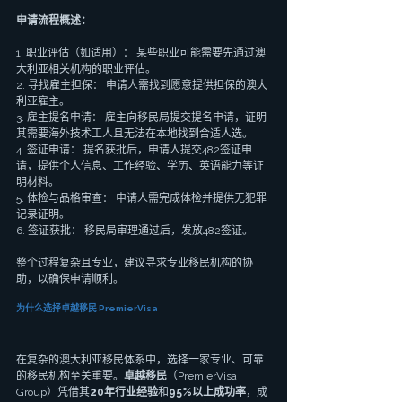
申请流程概述：
1. 职业评估（如适用）： 某些职业可能需要先通过澳
大利亚相关机构的职业评估。
2. 寻找雇主担保： 申请人需找到愿意提供担保的澳大
利亚雇主。
3. 雇主提名申请： 雇主向移民局提交提名申请，证明
其需要海外技术工人且无法在本地找到合适人选。
4. 签证申请： 提名获批后，申请人提交482签证申
请，提供个人信息、工作经验、学历、英语能力等证
明材料。
5. 体检与品格审查： 申请人需完成体检并提供无犯罪
记录证明。
6. 签证获批： 移民局审理通过后，发放482签证。
整个过程复杂且专业，建议寻求专业移民机构的协
助，以确保申请顺利。
为什么选择卓越移民 PremierVisa
在复杂的澳大利亚移民体系中，选择一家专业、可靠
的移民机构至关重要。
卓越移民
（PremierVisa 
Group）凭借其
20年行业经验
和
95%以上成功率
，成