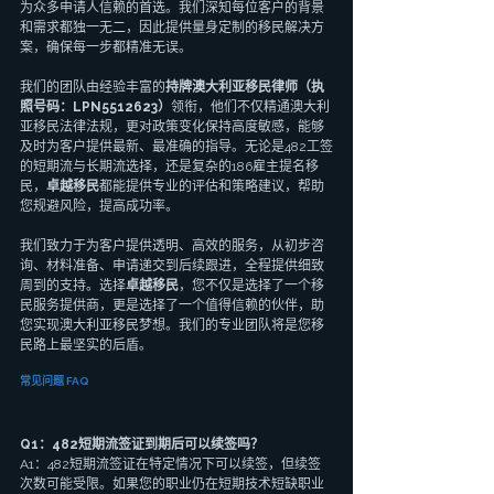
为众多申请人信赖的首选。我们深知每位客户的背景
和需求都独一无二，因此提供量身定制的移民解决方
案，确保每一步都精准无误。
我们的团队由经验丰富的
持牌澳大利亚移民律师（执
照号码：LPN5512623）
领衔，他们不仅精通澳大利
亚移民法律法规，更对政策变化保持高度敏感，能够
及时为客户提供最新、最准确的指导。无论是482工签
的短期流与长期流选择，还是复杂的186雇主提名移
民，
卓越移民
都能提供专业的评估和策略建议，帮助
您规避风险，提高成功率。
我们致力于为客户提供透明、高效的服务，从初步咨
询、材料准备、申请递交到后续跟进，全程提供细致
周到的支持。选择
卓越移民
，您不仅是选择了一个移
民服务提供商，更是选择了一个值得信赖的伙伴，助
您实现澳大利亚移民梦想。我们的专业团队将是您移
民路上最坚实的后盾。
常见问题 FAQ
Q1：482短期流签证到期后可以续签吗？
A1：482短期流签证在特定情况下可以续签，但续签
次数可能受限。如果您的职业仍在短期技术短缺职业