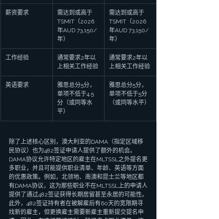
薪资要求
需达到或高于
需达到或高于
TSMIT（2026
TSMIT（2026
年AUD 73,150/
年AUD 73,150/
年）
年）
工作经验
通常要求2年以
通常要求2年以
上相关工作经验
上相关工作经验
英语要求
雅思总分5分，
雅思总分5分，
单项不低于4.5
单项不低于5分
分（或同等水
（或同等水平）
平）
除了上述核心区别，澳大利亚的DAMA（指定区域移
民协议）也为482签证申请人提供了额外的机会。
DAMA协议允许特定地区的雇主在MLTSSL之外提名更
多职业，并且可能提供职业清单、年龄、英语等方面
的优惠政策。例如，北领地、南澳和昆士兰等地区都
有DAMA协议，这为那些职业不在MLTSSL上的申请人
提供了通过482签证获得长期居留甚至永居的可能性。
此外，482签证持有者在被解雇后有60天的宽限期寻
找新的雇主，但更换雇主需要新雇主重新提交提名申