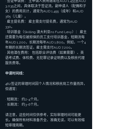
· 签证申请费： 主申请人费用通常在AUD 1,455至AUD 
3,035之间，具体取决于签证流。副申请人（配偶和子
女）的费用另计，通常为AUD 1,455（成年）和AUD 
365（儿童）。
· 雇主提名费： 雇主需支付提名费，通常为AUD 
330。
· 培训基金（Skilling 澳大利亚ns Fund Levy）： 雇主
还需要为每位被担保的员工支付培训基金，短期流每
年AUD 1,200，长期流每年AUD 1,800。例如，一个4
年期的长期流签证，雇主需支付AUD 7,200。
· 其他潜在费用： 包括职业评估费（如果需要）、英
语考试费、体检费、无犯罪记录证明费以及移民代理
服务费等。
申请时间线：
482签证的审理时间因个人情况和移民局工作量而异，
但通常：
· 短期流： 约2-4个月。
· 长期流： 约3-6个月。
请注意，这些时间仅供参考，实际审理时间可能更
长。确保所有材料准备齐全、准确无误，可以有效缩
短审理周期。